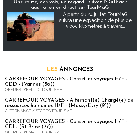
Une route, des voix, un regard : suivez l’Outback
australien en direct sur TourMaG
À partir du 24 juillet, TourMaG
suivra une expédition de plus de
5 000 kilomètres à travers...
LES
ANNONCES
CARREFOUR VOYAGES - Conseiller voyages H/F -
CDD - (Vannes (56))
OFFRES D'EMPLOI TOURISME
CARREFOUR VOYAGES - Alternant(e) Chargé(e) de
ressources humaines H/F - (Massy/Evry (91))
ALTERNANCE / STAGES TOURISME
CARREFOUR VOYAGES - Conseiller voyages H/F -
CDI - (St Brice (77))
OFFRES D'EMPLOI TOURISME