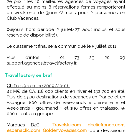
2e prix : les 10 meilleures agences de voyages ayant
effectué au moins 8 réservations fermes remporteront
un week-end de 3jours/2 nuits pour 2 personnes en
Club Vacances.
(Séjours hors période 2 juillet/27 août inclus et sous
réserve de disponibilité).
Le classement final sera communiqué le 5 juillet 2011
Plus d'infos : 01 73 29 20 09
support.agences@travelfactory.fr.
Travelfactory en bref
Chiffres (exercice 2009/2010) :
42 M€ de CA. 118 000 clients en hiver et 132 700 en été.
Plus de 1 500 destinations de vacances en France et en
Espagne. 800 offres de week-ends « bien-être » et
week-ends « gourmand » et 190 offres en thalasso. 55
000 clients en groupe.
Marques B2C :
Travelski.com
,
declicfrance.com
,
espanaclic.com
,
Goldenvoyages.com
(pour des séjours