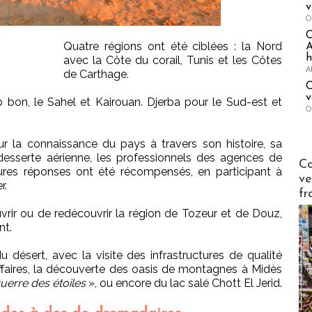
v
O
Quatre régions ont été ciblées : la Nord
A
h
avec la Côte du corail, Tunis et les Côtes
A
de Carthage.
C
v
bon, le Sahel et Kairouan. Djerba pour le Sud-est et
O
ur la connaissance du pays à travers son histoire, sa
a desserte aérienne, les professionnels des agences de
Publi-n
Co
ures réponses ont été récompensés, en participant à
ve
r.
fr
ouvrir ou de redécouvrir la région de Tozeur et de Douz,
nt.
désert, avec la visite des infrastructures de qualité
affaires, la découverte des oasis de montagnes à Midès
uerre des étoiles
», ou encore du lac salé Chott El Jerid.