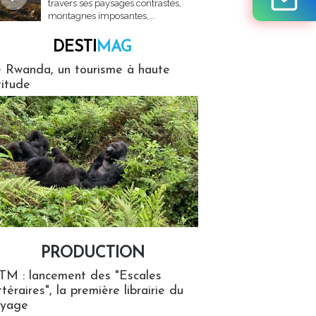
travers ses paysages contrastés,
montagnes imposantes,...
DESTI
MAG
MAG
 Rwanda, un tourisme à haute
titude
PRODUCTION
ion
TM : lancement des "Escales
ttéraires", la première librairie du
oyage