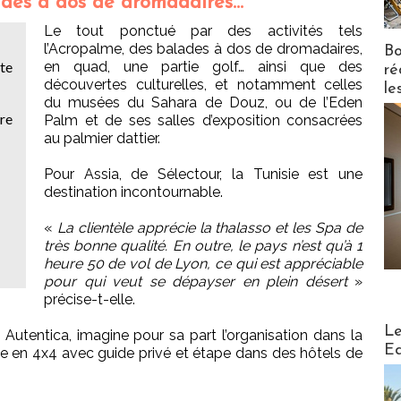
ades à dos de dromadaires…
Le tout ponctué par des activités tels
l’Acropalme, des balades à dos de dromadaires,
Bo
ête
en quad, une partie golf… ainsi que des
ré
découvertes culturelles, et notamment celles
le
du musées du Sahara de Douz, ou de l’Eden
re
Palm et de ses salles d’exposition consacrées
au palmier dattier.
Pour Assia, de Sélectour, la Tunisie est une
destination incontournable.
«
La clientèle apprécie la thalasso et les Spa de
très bonne qualité. En outre, le pays n’est qu’à 1
heure 50 de vol de Lyon, ce qui est appréciable
pour qui veut se dépayser en plein désert
»
précise-t-elle.
Distribu
Le
 Autentica, imagine pour sa part l’organisation dans la
Ed
rte en 4x4 avec guide privé et étape dans des hôtels de