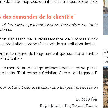
 d’affaires, apprécie quant à lui la tranquillité des lieux
% des demandes de la clientèle’’
et les clients peuvent ainsi se rencontrer en toute
abrina.
tion s’agissant de la représentante de Thomas Cook
s des prestations proposées sont de surcroît abordables.
Partez
L’
 Fram, témoigne de l’engouement que suscite la Tunisie
in
la clientèle.
le
et se montre au passage agréablement surprise par la
 de loisirs. Tout comme Christian Carniel, de l’agence B
eur est une belle destination que l’on peut proposer en
Lu 3650 fois
Tags
:
Jasmin d’or
,
Tozeur
,
Tunisie