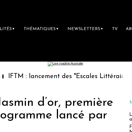
LITÉS
THÉMATIQUES
NEWSLETTERS
TV
A
▼
▼
▼
 lancement des "Escales Littéraires", la prem
 Jasmin d’or, première
programme lancé par
L
a
F
M