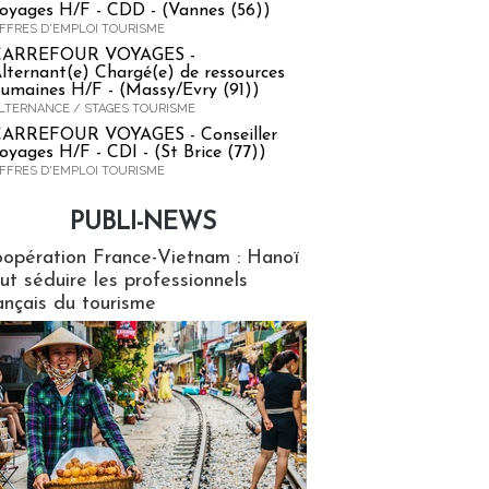
oyages H/F - CDD - (Vannes (56))
FFRES D'EMPLOI TOURISME
CARREFOUR VOYAGES -
lternant(e) Chargé(e) de ressources
umaines H/F - (Massy/Evry (91))
LTERNANCE / STAGES TOURISME
ARREFOUR VOYAGES - Conseiller
oyages H/F - CDI - (St Brice (77))
FFRES D'EMPLOI TOURISME
PUBLI-NEWS
ews
opération France-Vietnam : Hanoï
ut séduire les professionnels
ançais du tourisme