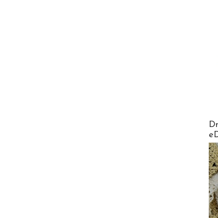
AirMa
Dr
e