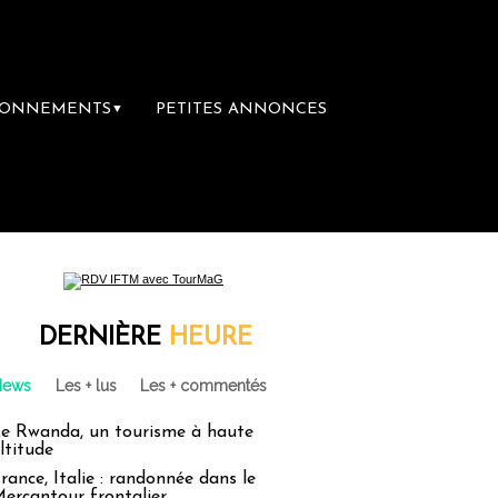
BONNEMENTS
PETITES ANNONCES
▼
ière librairie du voyage
Le groupe Sainte
DERNIÈRE
HEURE
News
Les + lus
Les + commentés
e Rwanda, un tourisme à haute
ltitude
rance, Italie : randonnée dans le
ercantour frontalier