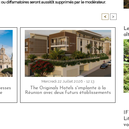
x ou diffamatoires seront aussitôt supprimés par le modérateur.
<
>
DESTI
Le
al
Mercredi 22 Juillet 2026 - 12:13
esses
The Originals Hotels s'implante à la
e
Réunion avec deux futurs établissements
Product
IF
Li
v