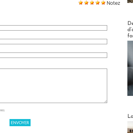
Notez
Actus V
De
d’
fo
res
Webinai
La