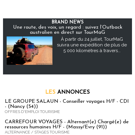
BRAND NEWS
Une route, des voix, un regard : suivez l’Outback
australien en direct sur TourMaG
À partir du 24 juillet, TourMaG
suivra une expédition de plus de
5 000 kilomètres à travers...
LES
ANNONCES
LE GROUPE SALAUN - Conseiller voyages H/F - CDI
- (Nancy (54))
OFFRES D'EMPLOI TOURISME
CARREFOUR VOYAGES - Alternant(e) Chargé(e) de
ressources humaines H/F - (Massy/Evry (91))
ALTERNANCE / STAGES TOURISME