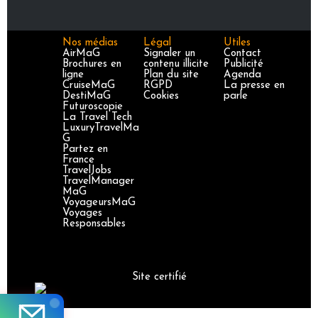
Nos médias
Légal
Utiles
AirMaG
Signaler un
Contact
Brochures en
contenu illicite
Publicité
ligne
Plan du site
Agenda
CruiseMaG
RGPD
La presse en
DestiMaG
Cookies
parle
Futuroscopie
La Travel Tech
LuxuryTravelMa
G
Partez en
France
TravelJobs
TravelManager
MaG
VoyageursMaG
Voyages
Responsables
Site certifié