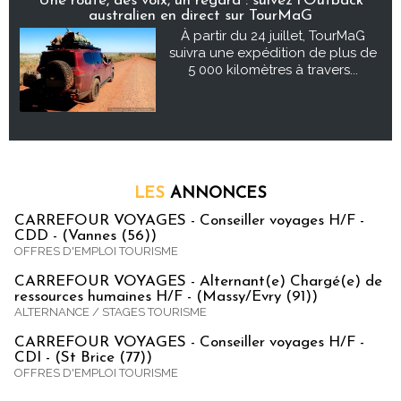
Une route, des voix, un regard : suivez l’Outback
australien en direct sur TourMaG
À partir du 24 juillet, TourMaG
suivra une expédition de plus de
5 000 kilomètres à travers...
LES
ANNONCES
CARREFOUR VOYAGES - Conseiller voyages H/F -
CDD - (Vannes (56))
OFFRES D'EMPLOI TOURISME
CARREFOUR VOYAGES - Alternant(e) Chargé(e) de
ressources humaines H/F - (Massy/Evry (91))
ALTERNANCE / STAGES TOURISME
CARREFOUR VOYAGES - Conseiller voyages H/F -
CDI - (St Brice (77))
OFFRES D'EMPLOI TOURISME