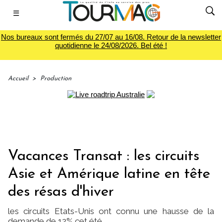
☰
Nos bureaux sont fermés du 27/07 au 16/08. Retour de la newsletter
quotidienne le 24/08/2026. Bel été !
Accueil
>
Production
Vacances Transat : les circuits
Asie et Amérique latine en tête
des résas d'hiver
les circuits Etats-Unis ont connu une hausse de la
demande de 12% cet été