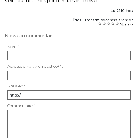
s'effectuent à Paris pendant la saison hiver.
Lu 2310 fois
Tags
:
transat
,
vacances transat
Notez
Nouveau commentaire :
Nom * :
Adresse email (non publiée) * :
Site web :
Commentaire * :