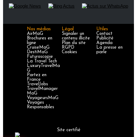
Nos médias
Légal
Utiles
AirMaG
Signaler un
Contact
Brochures en
contenu illicite
Publicité
ligne
Plan du site
Agenda
CruiseMaG
RGPD
La presse en
DestiMaG
Cookies
parle
Futuroscopie
La Travel Tech
LuxuryTravelMa
G
Partez en
France
TravelJobs
TravelManager
MaG
VoyageursMaG
Voyages
Responsables
Site certifié