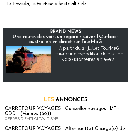
Le Rwanda, un tourisme à haute altitude
BRAND NEWS
Une route, des voix, un regard : suivez l’Outback
australien en direct sur TourMaG
À partir du 24 juillet, TourMaG
suivra une expédition de plus de
5 000 kilomètres à travers...
LES
ANNONCES
CARREFOUR VOYAGES - Conseiller voyages H/F -
CDD - (Vannes (56))
OFFRES D'EMPLOI TOURISME
CARREFOUR VOYAGES - Alternant(e) Chargé(e) de