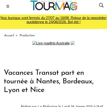
☰
Nos bureaux sont fermés du 27/07 au 16/08. Retour de la newsletter
quotidienne le 24/08/2026. Bel été !
Accueil
>
Production
Vacances Transat part en
tournée à Nantes, Bordeaux,
Lyon et Nice
Rédigé par
La Rédaction
le Lundi 26 Janvier 2015 à 16:47