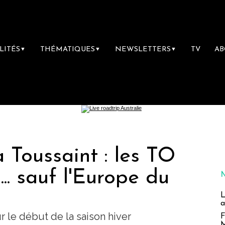
LITÉS
THÉMATIQUES
NEWSLETTERS
TV
A
▼
▼
▼
 Toussaint : les TO
.. sauf l'Europe du
L
a
 le début de la saison hiver
F
M