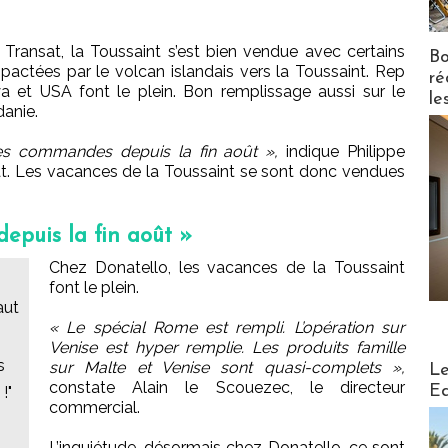
Transat, la Toussaint s’est bien vendue avec certains
Bo
actées par le volcan islandais vers la Toussaint. Rep
ré
 et USA font le plein. Bon remplissage aussi sur le
le
danie.
es commandes depuis la fin août »,
indique Philippe
. Les vacances de la Toussaint se sont donc vendues
epuis la fin août »
Chez Donatello, les vacances de la Toussaint
font le plein.
aut
« Le spécial Rome est rempli. L’opération sur
Venise est hyper remplie. Les produits famille
Distribu
s
sur Malte et Venise sont quasi-complets »,
Le
constate Alain le Scouezec, le directeur
Ed
!"
commercial.
L’inquiétude, désormais chez Donatello, ce sont