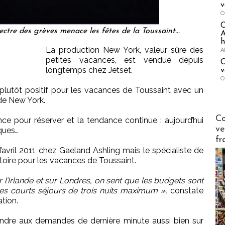
v
O
ctre des grèves menace les fêtes de la Toussaint...
A
h
La production New York, valeur sûre des
A
petites vacances, est vendue depuis
C
longtemps chez Jetset.
v
O
n plutôt positif pour les vacances de Toussaint avec un
de New York.
Publi-n
Co
ance pour réserver et la tendance continue : aujourd’hui
ve
ques…
fr
avril 2011 chez Gaeland Ashling mais le spécialiste de
ictoire pour les vacances de Toussaint.
 l’Irlande et sur Londres, on sent que les budgets sont
des courts séjours de trois nuits maximum »,
constate
ation.
dre aux demandes de dernière minute aussi bien sur