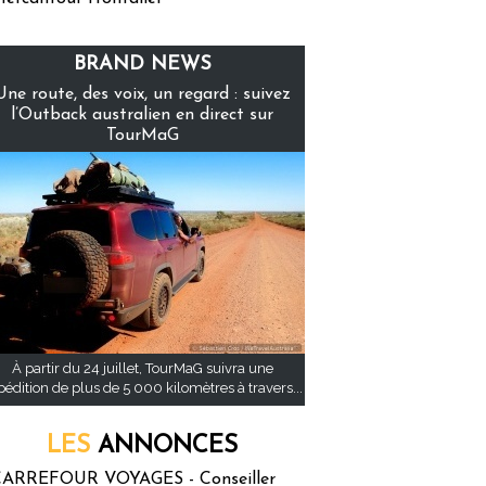
BRAND NEWS
Une route, des voix, un regard : suivez
l’Outback australien en direct sur
TourMaG
À partir du 24 juillet, TourMaG suivra une
pédition de plus de 5 000 kilomètres à travers...
LES
ANNONCES
ARREFOUR VOYAGES - Conseiller