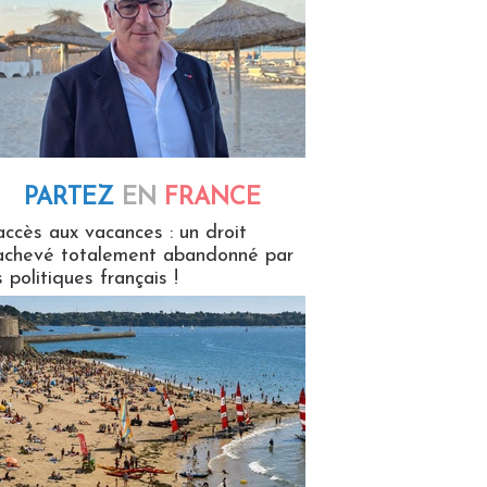
PARTEZ
EN
FRANCE
 en France
accès aux vacances : un droit
achevé totalement abandonné par
s politiques français !