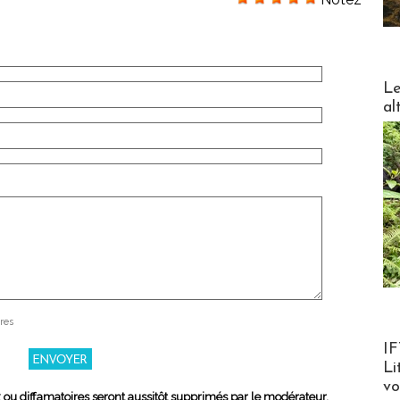
DESTI
Le
al
res
Product
IF
Li
v
x ou diffamatoires seront aussitôt supprimés par le modérateur.