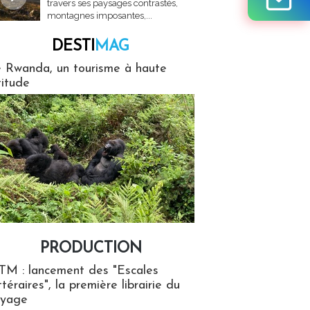
travers ses paysages contrastés,
montagnes imposantes,...
DESTI
MAG
MAG
 Rwanda, un tourisme à haute
titude
PRODUCTION
ion
TM : lancement des "Escales
ttéraires", la première librairie du
oyage