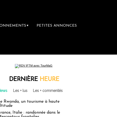
BONNEMENTS
PETITES ANNONCES
▼
DERNIÈRE
HEURE
News
Les + lus
Les + commentés
e Rwanda, un tourisme à haute
ltitude
rance, Italie : randonnée dans le
ercantour frontalier