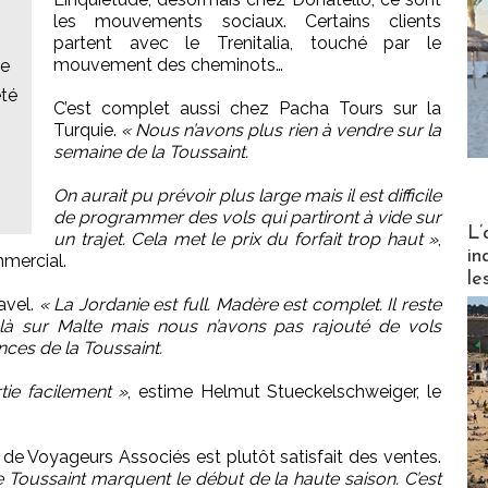
les mouvements sociaux. Certains clients
partent avec le Trenitalia, touché par le
mouvement des cheminots…
pe
été
C’est complet aussi chez Pacha Tours sur la
Turquie.
« Nous n’avons plus rien à vendre sur la
semaine de la Toussaint.
On aurait pu prévoir plus large mais il est difficile
de programmer des vols qui partiront à vide sur
Partez
L’
un trajet. Cela met le prix du forfait trop haut »
,
in
mmercial.
le
avel.
« La Jordanie est full. Madère est complet. Il reste
là sur Malte mais nous n’avons pas rajouté de vols
nces de la Toussaint.
tie facilement »
, estime Helmut Stueckelschweiger, le
ur de Voyageurs Associés est plutôt satisfait des ventes.
 Toussaint marquent le début de la haute saison. C’est