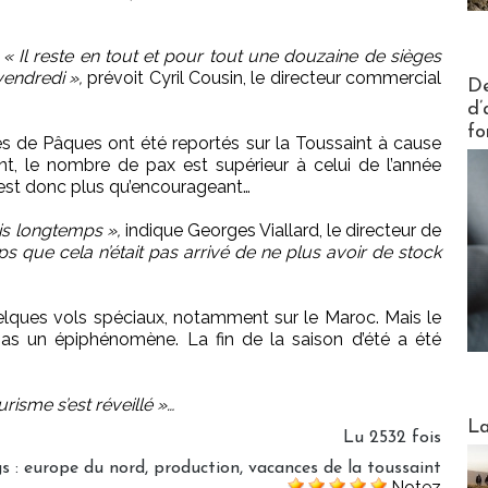
.
« Il reste en tout et pour tout une douzaine de sièges
vendredi »,
prévoit Cyril Cousin, le directeur commercial
Actus V
De
d’
fo
de Pâques ont été reportés sur la Toussaint à cause
nt, le nombre de pax est supérieur à celui de l’année
r est donc plus qu’encourageant…
uis longtemps »,
indique Georges Viallard, le directeur de
ps que cela n’était pas arrivé de ne plus avoir de stock
uelques vols spéciaux, notamment sur le Maroc. Mais le
pas un épiphénomène. La fin de la saison d’été a été
urisme s’est réveillé »…
Webinai
La
Lu 2532 fois
gs
:
europe du nord
,
production
,
vacances de la toussaint
Notez