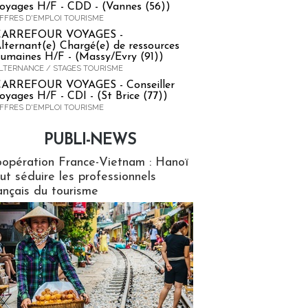
oyages H/F - CDD - (Vannes (56))
FFRES D'EMPLOI TOURISME
CARREFOUR VOYAGES -
lternant(e) Chargé(e) de ressources
umaines H/F - (Massy/Evry (91))
LTERNANCE / STAGES TOURISME
ARREFOUR VOYAGES - Conseiller
oyages H/F - CDI - (St Brice (77))
FFRES D'EMPLOI TOURISME
PUBLI-NEWS
ews
opération France-Vietnam : Hanoï
ut séduire les professionnels
ançais du tourisme