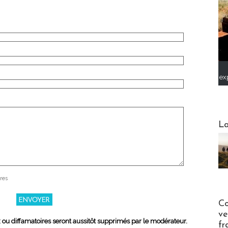
ex
Webinai
La
res
Publi-n
Co
ve
x ou diffamatoires seront aussitôt supprimés par le modérateur.
fr