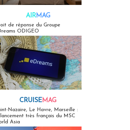
AIR
MAG
G
oit de réponse du Groupe
Dreams ODIGEO
CRUISE
MAG
MaG
int-Nazaire, Le Havre, Marseille :
 lancement très français du MSC
rld Asia