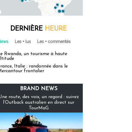
DERNIÈRE
HEURE
News
Les + lus
Les + commentés
e Rwanda, un tourisme à haute
ltitude
rance, Italie : randonnée dans le
ercantour frontalier
BRAND NEWS
Une route, des voix, un regard : suivez
l’Outback australien en direct sur
TourMaG