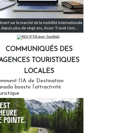
ésent sur le marché de la mobilité internationale
depuis plus de vingt ans, Assur-Travel s'est...
COMMUNIQUÉS DES
AGENCES TOURISTIQUES
LOCALES
qués des agences touristiques locales
mment l’IA de Destination
nada booste l’attractivité
uristique