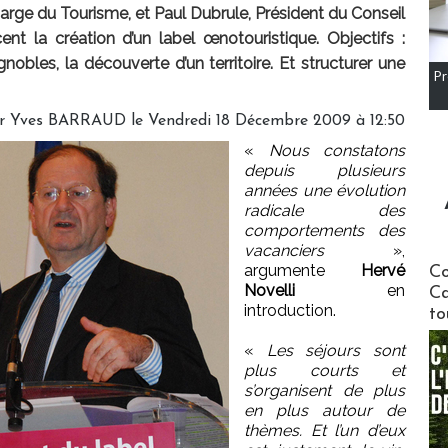
harge du Tourisme, et Paul Dubrule, Président du Conseil
nt la création d’un label œnotouristique. Objectifs :
gnobles, la découverte d’un territoire. Et structurer une
Pr
r Yves BARRAUD le Vendredi 18 Décembre 2009 à 12:50
«
Nous constatons
depuis plusieurs
années une évolution
radicale des
comportements des
vacanciers
»,
Communi
argumente
Hervé
Co
Novelli
en
Ca
introduction.
to
«
Les séjours sont
plus courts et
s’organisent de plus
en plus autour de
thèmes. Et l’un d’eux