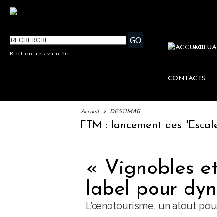
ACTUA
Recherche avancée
CONTACTS
Accueil
>
DESTIMAG
IFTM : lancement des "Escales Lit
« Vignobles et
label pour dyn
L’œnotourisme, un atout pour