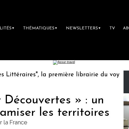
LITÉS
THÉMATIQUES
NEWSLETTERS
TV
A
▼
▼
▼
téraires", la première librairie du voyage
 Découvertes » : un
amiser les territoires
 la France