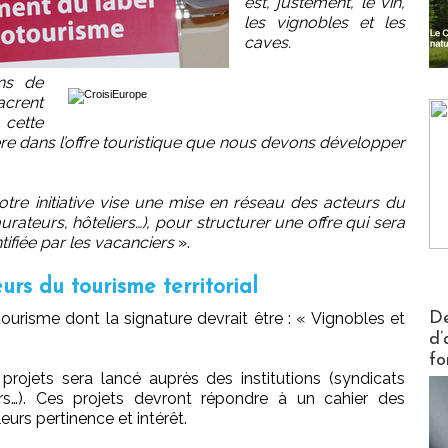
est, justement, le vin,
les vignobles et les
caves.
ons de
acrent
cette
sère dans l’offre touristique que nous devons développer
otre initiative vise une mise en réseau des acteurs du
taurateurs, hôteliers…), pour structurer une offre qui sera
ntifiée par les vacanciers
».
rs du tourisme territorial
Actus V
urisme dont la signature devrait être : « Vignobles et
De
d’
fo
projets sera lancé auprès des institutions (syndicats
teurs…). Ces projets devront répondre à un cahier des
eurs pertinence et intérêt.