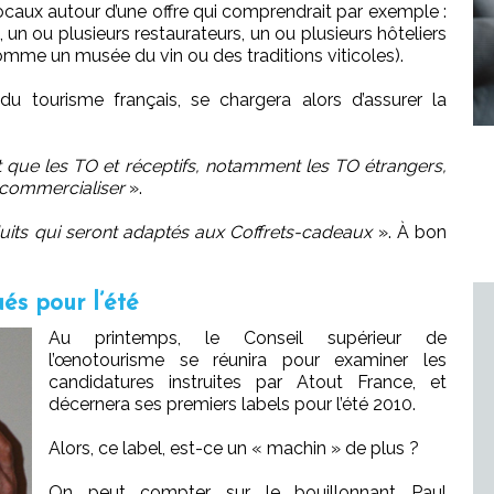
locaux autour d’une offre qui comprendrait par exemple :
 un ou plusieurs restaurateurs, un ou plusieurs hôteliers
mme un musée du vin ou des traditions viticoles).
du tourisme français, se chargera alors d’assurer la
t que les TO et réceptifs, notamment les TO étrangers,
 commercialiser
».
uits qui seront adaptés aux Coffrets-cadeaux
». À bon
és pour l’été
Au printemps, le Conseil supérieur de
l’œnotourisme se réunira pour examiner les
candidatures instruites par Atout France, et
décernera ses premiers labels pour l’été 2010.
Alors, ce label, est-ce un « machin » de plus ?
On peut compter sur le bouillonnant Paul