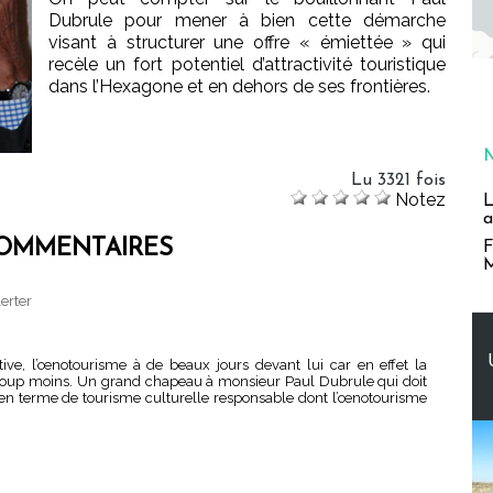
Dubrule pour mener à bien cette démarche
visant à structurer une offre « émiettée » qui
recèle un fort potentiel d’attractivité touristique
dans l’Hexagone et en dehors de ses frontières.
Lu 3321 fois
Notez
L
a
OMMENTAIRES
F
M
erter
tive, l’œnotourisme à de beaux jours devant lui car en effet la
coup moins. Un grand chapeau à monsieur Paul Dubrule qui doit
 en terme de tourisme culturelle responsable dont l’œnotourisme