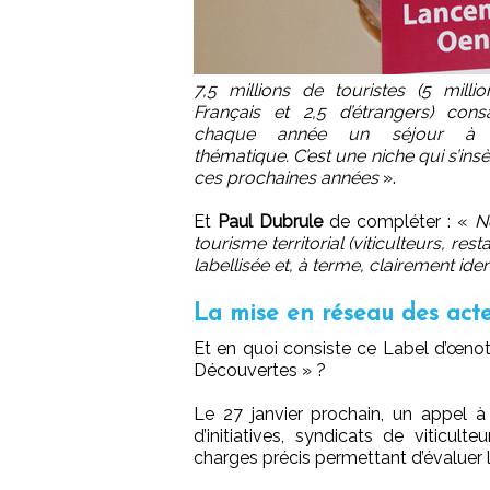
7,5 millions de touristes (5 milli
Français et 2,5 d’étrangers) cons
chaque année un séjour à 
thématique. C’est une niche qui s’in
ces prochaines années
».
Et
Paul Dubrule
de compléter : «
N
tourisme territorial (viticulteurs, res
labellisée et, à terme, clairement ide
La mise en réseau des acteu
Et en quoi consiste ce Label d’œnoto
Découvertes » ?
Le 27 janvier prochain, un appel à 
d’initiatives, syndicats de viticul
charges précis permettant d’évaluer l