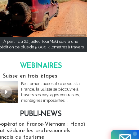
À partir du 24 juillet, TourMaG suivra une
pédition de plus de 5 000 kilomètres à travers...
WEBINAIRES
res
 Suisse en trois étapes
Facilement accessible depuis la
France, la Suisse se découvre à
travers ses paysages contrastés,
montagnes imposantes,...
PUBLI-NEWS
ews
opération France-Vietnam : Hanoï
ut séduire les professionnels
ançais du tourisme