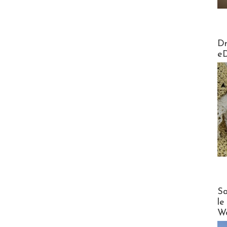
AirMa
Dr
e
Cruise
Sa
le
Wo