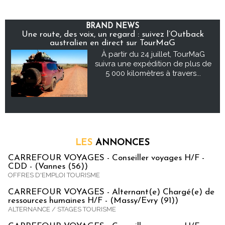
BRAND NEWS
Une route, des voix, un regard : suivez l’Outback
australien en direct sur TourMaG
À partir du 24 juillet, TourMaG
suivra une expédition de plus de
5 000 kilomètres à travers...
LES
ANNONCES
CARREFOUR VOYAGES - Conseiller voyages H/F -
CDD - (Vannes (56))
OFFRES D'EMPLOI TOURISME
CARREFOUR VOYAGES - Alternant(e) Chargé(e) de
ressources humaines H/F - (Massy/Evry (91))
ALTERNANCE / STAGES TOURISME