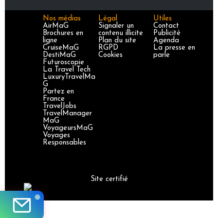
Nos médias
Légal
Utiles
AirMaG
Signaler un
Contact
Brochures en
contenu illicite
Publicité
ligne
Plan du site
Agenda
CruiseMaG
RGPD
La presse en
DestiMaG
Cookies
parle
Futuroscopie
La Travel Tech
LuxuryTravelMa
G
Partez en
France
TravelJobs
TravelManager
MaG
VoyageursMaG
Voyages
Responsables
Site certifié