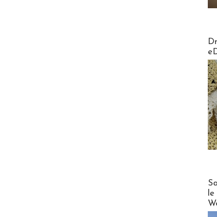
AirMa
Dr
e
Cruise
Sa
le
Wo