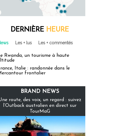
DERNIÈRE
HEURE
News
Les + lus
Les + commentés
e Rwanda, un tourisme à haute
ltitude
rance, Italie : randonnée dans le
ercantour frontalier
BRAND NEWS
Une route, des voix, un regard : suivez
l’Outback australien en direct sur
TourMaG