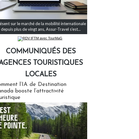
ésent sur le marché de la mobilité internationale
depuis plus de vingt ans, Assur-Travel s'est...
COMMUNIQUÉS DES
AGENCES TOURISTIQUES
LOCALES
qués des agences touristiques locales
mment l’IA de Destination
nada booste l’attractivité
uristique