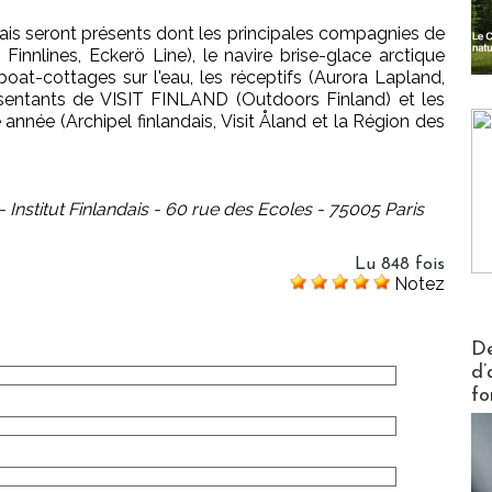
dais seront présents dont les principales compagnies de
ne, Finnlines, Eckerö Line), le navire brise-glace arctique
oat-cottages sur l'eau, les réceptifs (Aurora Lapland,
ésentants de VISIT FINLAND (Outdoors Finland) et les
 année (Archipel finlandais, Visit Åland et la Région des
- Institut Finlandais - 60 rue des Ecoles - 75005 Paris
Lu 848 fois
Notez
Actus V
De
d’
fo