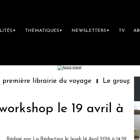
LITÉS
THÉMATIQUES
NEWSLETTERS
TV
A
▼
▼
▼
remière librairie du voyage
Le groupe Sain
 workshop le 19 avril à
Rédigé par
La Rédaction
le Jeudi 14 Avril 2016 à 14:59