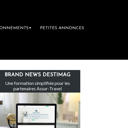
BONNEMENTS
PETITES ANNONCES
▼
te-Claire rachète Eden Tour
L’accès aux 
BRAND NEWS DESTIMAG
Une formation simplifiée pour les
partenaires Assur-Travel