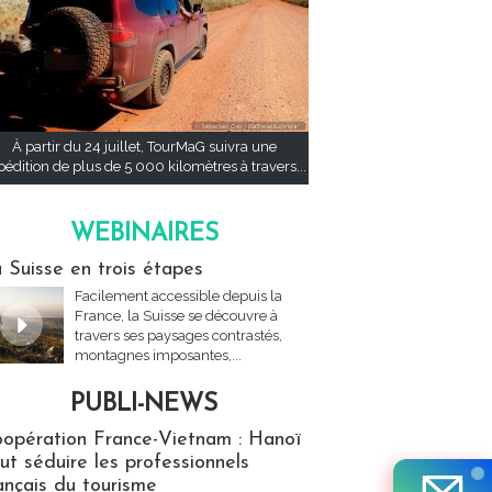
À partir du 24 juillet, TourMaG suivra une
pédition de plus de 5 000 kilomètres à travers...
WEBINAIRES
res
 Suisse en trois étapes
Facilement accessible depuis la
France, la Suisse se découvre à
travers ses paysages contrastés,
montagnes imposantes,...
PUBLI-NEWS
ews
opération France-Vietnam : Hanoï
ut séduire les professionnels
ançais du tourisme