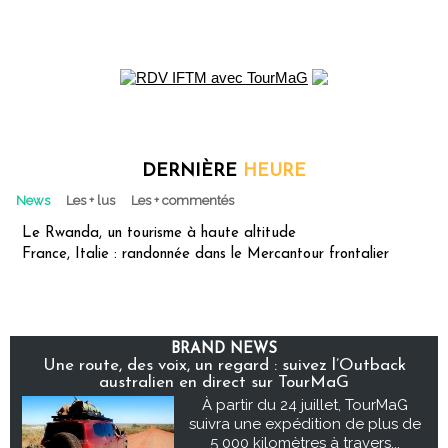
DERNIÈRE
HEURE
News
Les + lus
Les + commentés
Le Rwanda, un tourisme à haute altitude
France, Italie : randonnée dans le Mercantour frontalier
BRAND NEWS
Une route, des voix, un regard : suivez l’Outback
australien en direct sur TourMaG
À partir du 24 juillet, TourMaG
suivra une expédition de plus de
5 000 kilomètres à travers...