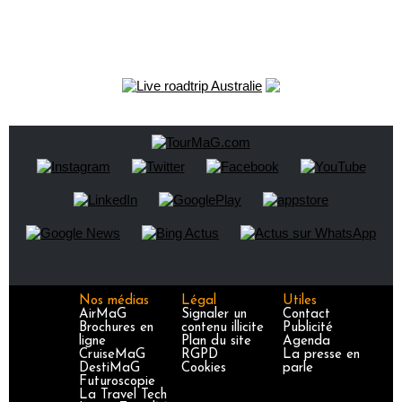
Nos médias
Légal
Utiles
AirMaG
Signaler un
Contact
Brochures en
contenu illicite
Publicité
ligne
Plan du site
Agenda
CruiseMaG
RGPD
La presse en
DestiMaG
Cookies
parle
Futuroscopie
La Travel Tech