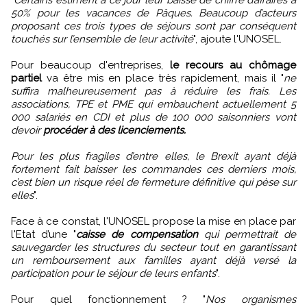
"
Certains estiment à ce jour leur baisse de chiffre d’affaires à
50% pour les vacances de Pâques. Beaucoup d’acteurs
proposant ces trois types de séjours sont par conséquent
touchés sur l’ensemble de leur activité
", ajoute l'UNOSEL.
Pour beaucoup d'entreprises,
le recours au chômage
partiel
va être mis en place très rapidement, mais il "
ne
suffira malheureusement pas à réduire les frais. Les
associations, TPE et PME qui embauchent actuellement 5
000 salariés en CDI et plus de 100 000 saisonniers vont
devoir
procéder à des licenciements.
Pour les plus fragiles d’entre elles, le Brexit ayant déjà
fortement fait baisser les commandes ces derniers mois,
c’est bien un risque réel de fermeture définitive qui pèse sur
elles
".
Face à ce constat, l'UNOSEL propose la mise en place par
l'Etat d’une "
caisse de compensation
qui permettrait de
sauvegarder les structures du secteur tout en garantissant
un remboursement aux familles ayant déjà versé la
participation pour le séjour de leurs enfants
".
Pour quel fonctionnement ? "
Nos organismes