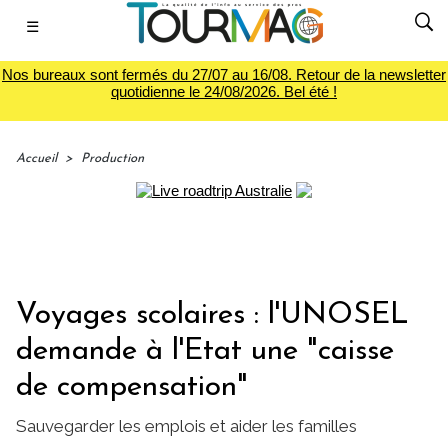
☰
Nos bureaux sont fermés du 27/07 au 16/08. Retour de la newsletter
quotidienne le 24/08/2026. Bel été !
Accueil
>
Production
Voyages scolaires : l'UNOSEL
demande à l'Etat une "caisse
de compensation"
Sauvegarder les emplois et aider les familles