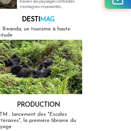
travers ses paysages contrastés,
montagnes imposantes,...
DESTI
MAG
MAG
 Rwanda, un tourisme à haute
titude
PRODUCTION
ion
TM : lancement des "Escales
ttéraires", la première librairie du
oyage