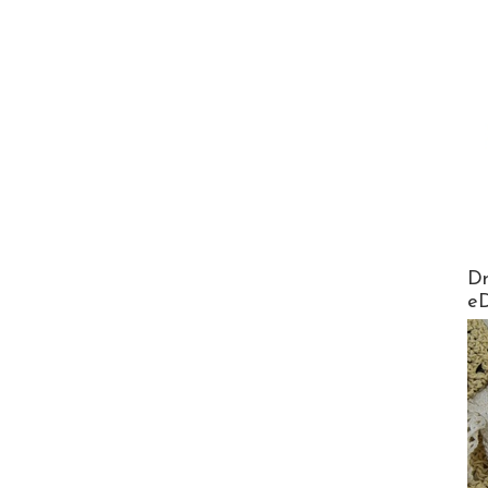
AirMa
Dr
e