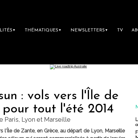
LITÉS
THÉMATIQUES
NEWSLETTERS
TV
A
▼
▼
▼
n : vols vers l'Île de
pour tout l'été 2014
e Paris, Lyon et Marseille
L
a
l'Île de Zante, en Grèce, au départ de Lyon, Marseille
F
M