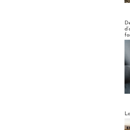
Actus V
De
d’
fo
Webinai
La