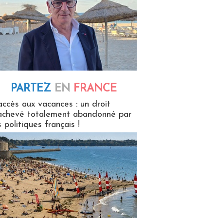
PARTEZ
EN
FRANCE
 en France
accès aux vacances : un droit
achevé totalement abandonné par
s politiques français !