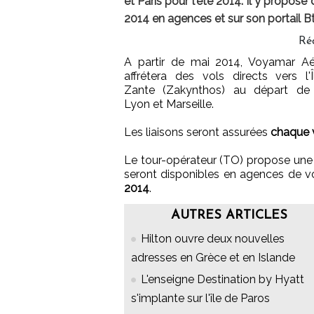
et Paris pour l'été 2014. Il y propose
2014 en agences et sur son portail B
Ré
A partir de mai 2014, Voyamar A
affrétera des vols directs vers l'
Zante (Zakynthos) au départ de 
Lyon et Marseille.
Les liaisons seront assurées
chaque v
Le tour-opérateur (TO) propose une g
seront disponibles en agences de v
2014
.
AUTRES ARTICLES
Hilton ouvre deux nouvelles
adresses en Grèce et en Islande
L'enseigne Destination by Hyatt
s'implante sur l'île de Paros