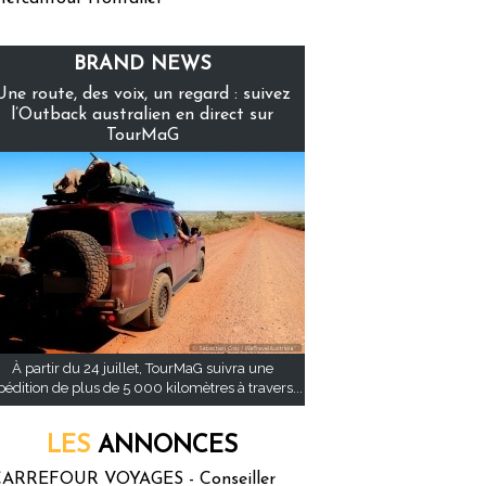
BRAND NEWS
Une route, des voix, un regard : suivez
l’Outback australien en direct sur
TourMaG
À partir du 24 juillet, TourMaG suivra une
pédition de plus de 5 000 kilomètres à travers...
LES
ANNONCES
ARREFOUR VOYAGES - Conseiller