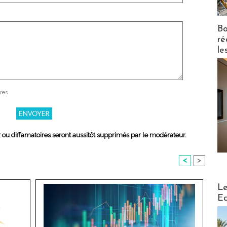
Bo
ré
le
res
x ou diffamatoires seront aussitôt supprimés par le modérateur.
<
>
Distribu
Le
Ed