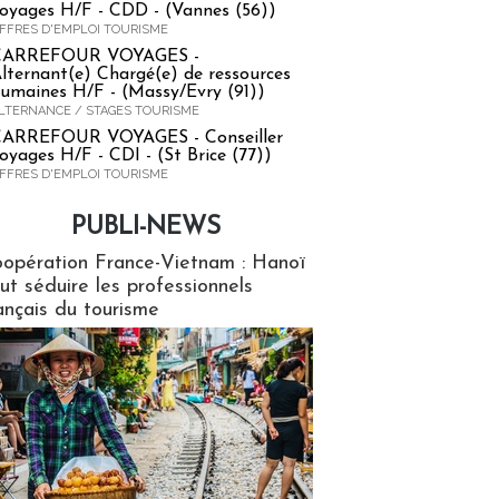
oyages H/F - CDD - (Vannes (56))
FFRES D'EMPLOI TOURISME
CARREFOUR VOYAGES -
lternant(e) Chargé(e) de ressources
umaines H/F - (Massy/Evry (91))
LTERNANCE / STAGES TOURISME
ARREFOUR VOYAGES - Conseiller
oyages H/F - CDI - (St Brice (77))
FFRES D'EMPLOI TOURISME
PUBLI-NEWS
ews
opération France-Vietnam : Hanoï
ut séduire les professionnels
ançais du tourisme