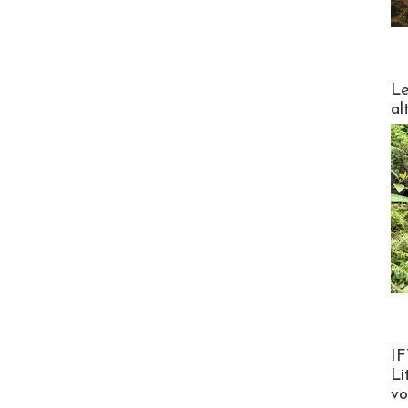
DESTI
Le
al
Product
IF
Li
v