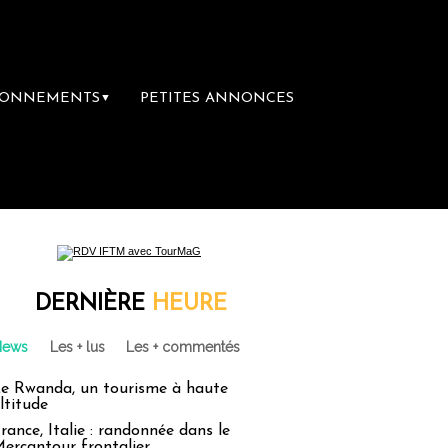
BONNEMENTS
PETITES ANNONCES
▼
DERNIÈRE
HEURE
News
Les + lus
Les + commentés
e Rwanda, un tourisme à haute
ltitude
rance, Italie : randonnée dans le
ercantour frontalier