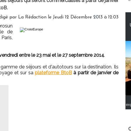
 des séjours qui seront commercialisés à partir de janvier
toB.
digé par
La Rédaction
le Jeudi 12 Décembre 2013 à 12:03
érosun
Île de
Paris,
endredi entre le 23 mai et le 27 septembre 2014
.
amme de séjours et d'autotours sur la destination. Ils
oyage et sur sa
plateforme BtoB
à partir de janvier de
ex
C