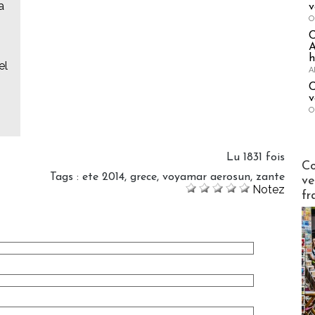
a
v
O
A
h
el
A
C
v
O
Lu 1831 fois
Publi-n
Co
Tags
:
ete 2014
,
grece
,
voyamar aerosun
,
zante
ve
Notez
fr