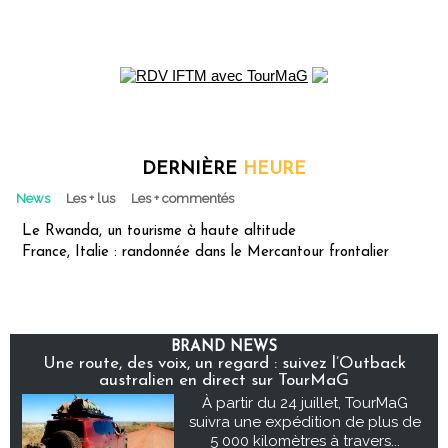
DERNIÈRE
HEURE
News
Les + lus
Les + commentés
Le Rwanda, un tourisme à haute altitude
France, Italie : randonnée dans le Mercantour frontalier
BRAND NEWS
Une route, des voix, un regard : suivez l’Outback
australien en direct sur TourMaG
À partir du 24 juillet, TourMaG
suivra une expédition de plus de
5 000 kilomètres à travers...