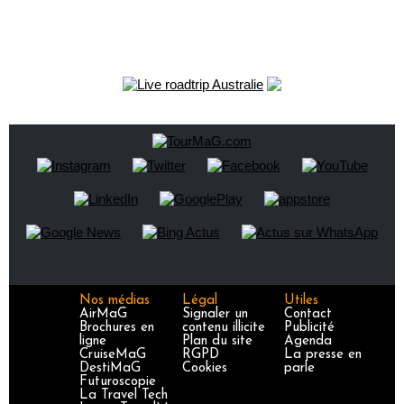
Nos médias
Légal
Utiles
AirMaG
Signaler un
Contact
Brochures en
contenu illicite
Publicité
ligne
Plan du site
Agenda
CruiseMaG
RGPD
La presse en
DestiMaG
Cookies
parle
Futuroscopie
La Travel Tech