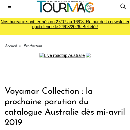
☰
Nos bureaux sont fermés du 27/07 au 16/08. Retour de la newsletter
quotidienne le 24/08/2026. Bel été !
Accueil
>
Production
Voyamar Collection : la
prochaine parution du
catalogue Australie dès mi-avril
2019