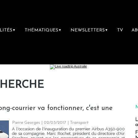
LITÉS
THÉMATIQUES
NEWSLETTERS
TV
A
▼
▼
▼
CHERCHE
long-courrier va fonctionner, c'est une
L
Pierre Georges
| 02/03/2017
|
Transport
a
A l'occasion de l'inauguration du premier Airbus A350-900
F
de sa compagnie, Marc Rochet, président du directoire d'Air
M