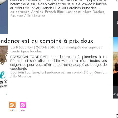
Caraïbes, revient sur les perspectives de sa compagnie et
notamment sur le déploiement de sa filiale low-cost lancée
au début de l'hiver, French Blue. Air Caraïbes, l'une des...
air caraibes
,
Antilles
,
French Blue
,
Low cost
,
Marc Rochet
,
Réunion / Ile Maurice
tendance est au combiné à prix doux
La Rédaction
| 06/04/2010
|
Communiqués des agences
touristiques locales
BOURBON TOURISME, l'un des réceptifs pionniers à La
Réunion et spécialiste de l'île Maurice a réuni toutes vos
exigences pour vous offrir un combiné, adapté au budget de
vos clients.
Bourbon tourisme
,
la tendance est au combiné à p
,
Réunion
/ Ile Maurice
ex
C