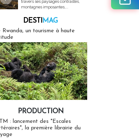
travers ses paysages contrastés,
montagnes imposantes,...
DESTI
MAG
MAG
 Rwanda, un tourisme à haute
titude
PRODUCTION
ion
TM : lancement des "Escales
ttéraires", la première librairie du
oyage