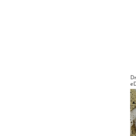
AirMa
Dr
e