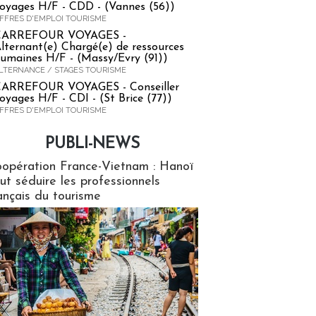
oyages H/F - CDD - (Vannes (56))
FFRES D'EMPLOI TOURISME
CARREFOUR VOYAGES -
lternant(e) Chargé(e) de ressources
umaines H/F - (Massy/Evry (91))
LTERNANCE / STAGES TOURISME
ARREFOUR VOYAGES - Conseiller
oyages H/F - CDI - (St Brice (77))
FFRES D'EMPLOI TOURISME
PUBLI-NEWS
ews
opération France-Vietnam : Hanoï
ut séduire les professionnels
ançais du tourisme