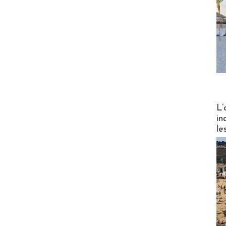
Partez
L’
in
le