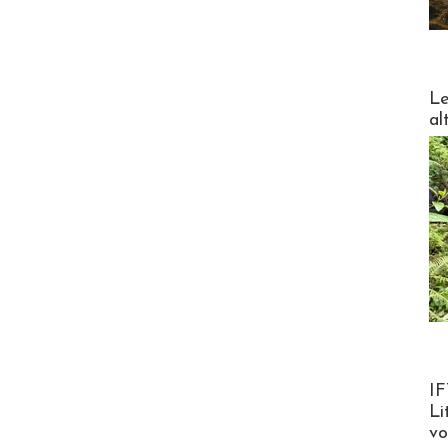
DESTI
Le
al
Product
IF
Li
v