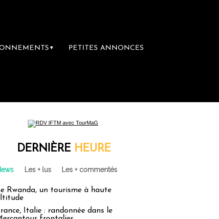
BONNEMENTS
PETITES ANNONCES
▼
DERNIÈRE
HEURE
News
Les + lus
Les + commentés
e Rwanda, un tourisme à haute
ltitude
rance, Italie : randonnée dans le
ercantour frontalier