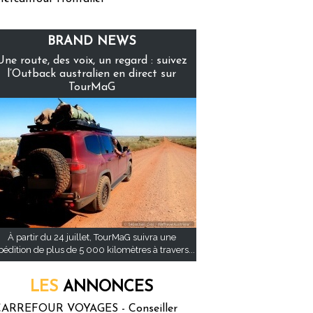
BRAND NEWS
Une route, des voix, un regard : suivez
l’Outback australien en direct sur
TourMaG
À partir du 24 juillet, TourMaG suivra une
pédition de plus de 5 000 kilomètres à travers...
LES
ANNONCES
ARREFOUR VOYAGES - Conseiller