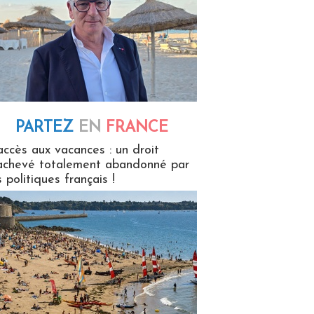
PARTEZ
EN
FRANCE
 en France
accès aux vacances : un droit
achevé totalement abandonné par
s politiques français !