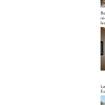
Bo
ré
le
Distribu
Le
Ed