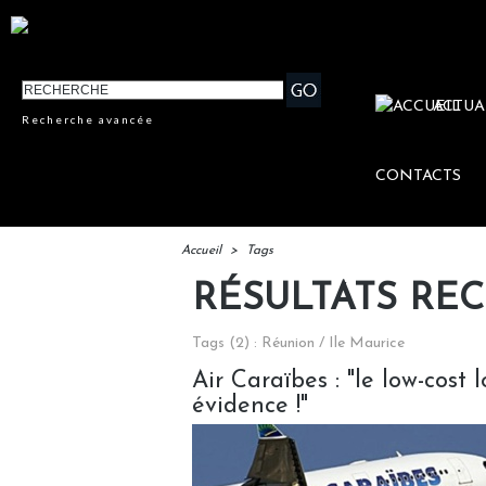
ACTUA
Recherche avancée
CONTACTS
Accueil
>
Tags
RÉSULTATS RE
Tags (2) : Réunion / Ile Maurice
Air Caraïbes : "le low-cost 
évidence !"