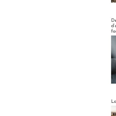
Actus V
De
d’
fo
Webinai
La