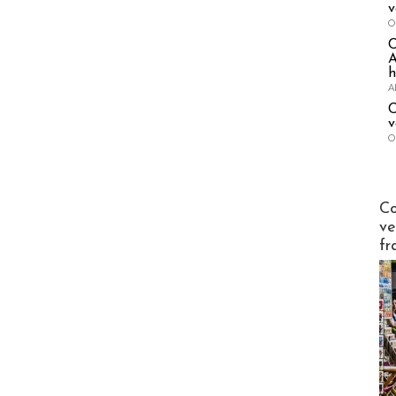
v
O
A
h
A
C
v
O
Publi-n
Co
ve
fr