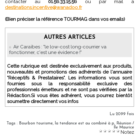
contacter au
01.56.33.15.56
ou par mail à
destinations.incentive@wanadoo.fr
(Bien préciser la référence TOURMAG dans vos emails)
AUTRES ARTICLES
Air Caraïbes : "le low-cost long-courrier va
fonctionner, c'est une évidence !"
Cette rubrique est destinée exclusivement aux produits,
nouveautés et promotions des adhérents de l'annuaire
"Réceptifs & Prestataires". Les informations vous sont
fournies sous la responsabilité exclusive des
professionnels émetteurs et ne sont pas vérifiées par la
Rédaction.Si vous êtes adhérent, vous pourrez bientôt
soumettre directement vos infos
Lu 2099 fois
Tags
:
Bourbon tourisme
,
la tendance est au combiné à p
,
Réunion /
Ile Maurice
Notez