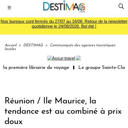
☰
Nos bureaux sont fermés du 27/07 au 16/08. Retour de la newsletter
quotidienne le 24/08/2026. Bel été !
Accueil
>
DESTIMAG
>
Communiqués des agences touristiques
locales
la première librairie du voyage
Le groupe Sainte-Claire
Réunion / Ile Maurice, la
tendance est au combiné à prix
doux