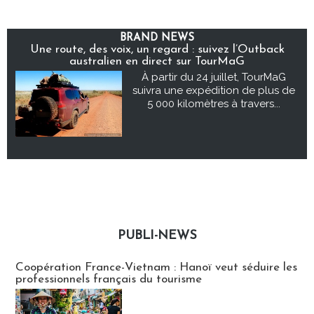
BRAND NEWS
Une route, des voix, un regard : suivez l’Outback
australien en direct sur TourMaG
À partir du 24 juillet, TourMaG
suivra une expédition de plus de
5 000 kilomètres à travers...
PUBLI-NEWS
Publi-news
Coopération France-Vietnam : Hanoï veut séduire les
professionnels français du tourisme