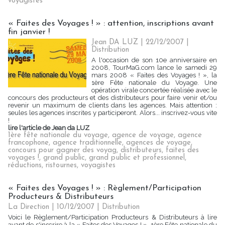
voyagistes
« Faites des Voyages ! » : attention, inscriptions avant
fin janvier !
Jean DA LUZ | 22/12/2007
|
Distribution
A l'occasion de son 10e anniversaire en
2008, TourMaG.com lance le samedi 29
mars 2008 « Faites des Voyages ! », la
1ère Fête nationale du Voyage. Une
opération virale concertée réalisée avec le
concours des producteurs et des distributeurs pour faire venir et/ou
revenir un maximum de clients dans les agences. Mais attention :
seules les agences inscrites y participeront. Alors... inscrivez-vous vite
!
lire l'article de Jean da LUZ
1ère fête nationale du voyage
,
agence de voyage
,
agence
francophone
,
agence traditionnelle
,
agences de voyage
,
concours pour gagner des voyag
,
distributeurs
,
faites des
voyages !
,
grand public
,
grand public et professionnel
,
réductions
,
ristournes
,
voyagistes
« Faites des Voyages ! » : Règlement/Participation
Producteurs & Distributeurs
La Direction | 10/12/2007
|
Distribution
Voici le Règlement/Participation Producteurs & Distributeurs à lire
avant de s'inscrire à la « Faites des Voyages ! », 1ère Fête nationale du