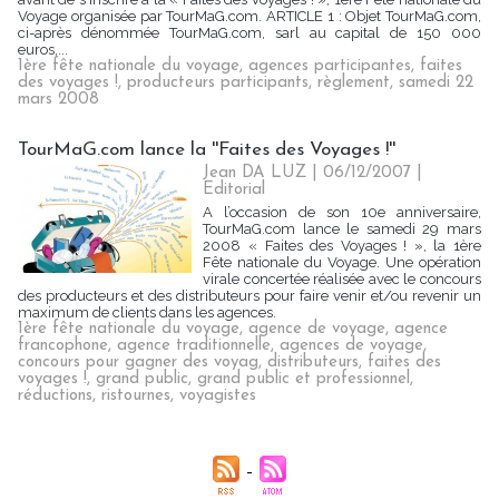
Voyage organisée par TourMaG.com. ARTICLE 1 : Objet TourMaG.com,
ci-après dénommée TourMaG.com, sarl au capital de 150 000
euros,...
1ère fête nationale du voyage
,
agences participantes
,
faites
des voyages !
,
producteurs participants
,
règlement
,
samedi 22
mars 2008
TourMaG.com lance la ''Faites des Voyages !''
Jean DA LUZ | 06/12/2007
|
Editorial
A l’occasion de son 10e anniversaire,
TourMaG.com lance le samedi 29 mars
2008 « Faites des Voyages ! », la 1ère
Fête nationale du Voyage. Une opération
virale concertée réalisée avec le concours
des producteurs et des distributeurs pour faire venir et/ou revenir un
maximum de clients dans les agences.
1ère fête nationale du voyage
,
agence de voyage
,
agence
francophone
,
agence traditionnelle
,
agences de voyage
,
concours pour gagner des voyag
,
distributeurs
,
faites des
voyages !
,
grand public
,
grand public et professionnel
,
réductions
,
ristournes
,
voyagistes