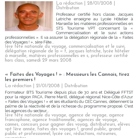
La rédaction | 28/01/2008
|
Distribution
Professeur certifié hors classe, Jacques
Latriche enseigne au Lycée Hôtelier à
Marseille les matières professionnelles en
STS Tourisme VPT concernant la «
Commercialisation et le suivi actions
professionnelles ». Il va assurer la délégation régionale de la « Faites
des Voyages ! », 1ère Fête...
1ère fête nationale du voyage
,
commercialisation et le suivi
,
délégation régionale de la « f
,
jacques latriche
,
lycée hôtelier
à marseille
,
matières professionnelles en s
,
professeur certifié
hors class
,
samedi 29 mars 2008
« Faites des Voyages ! » : Messieurs les Cannois, tirez
les premiers !
La rédaction | 21/01/2008
|
Distribution
Formateur BTS Tourisme depuis plus de 30 ans et Délégué FFTST
pour la région PACA, Pierre Marill, délégué régional Nice-Côte d’Azur
« Faites des Voyages ! » et ses étudiants du CEC Cannes, détiennent la
palme de la réactivité et de la richesse du programme proposé. C'est
les agences du secteur...
1ère fête nationale du voyage
,
agence de voyage
,
agence
francophone
,
agence traditionnelle
,
agences de voyage
,
cannes
,
concours pour gagner des voyag
,
distributeurs
,
elèves
vpt 1ère année
,
faites des voyages !
,
grand public
,
grand
public et professionnel
,
lycée cec
,
réductions
,
ristournes
,