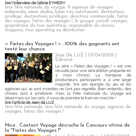
lire l'interview de Céline EYMERY
1ère fête nationale du voyage
,
9 agences de voyages
indépenda
,
annie dadoy
,
bilan très satisfaisant
,
destinations
privilège
,
destinations privilèges
,
directrice commerciale
,
faites
des voyages
,
faites des voyages !
,
le groupe consult voyages
,
propriétaire du tour opérateur
,
responsable du réseau
d’agence
,
tour operating ou distribution
« Faites des Voyages ! » : 100% des gagnants ont
tenté leur chance
Jean DA LUZ | 07/04/2008
|
Editorial
La 1ère « Faites des Voyages ! » est une
réussite pour une 1ère édition préparée en
3 mois chrono. La trentaine de
producteurs participants a, à une large
majorité, tiré son épingle du jeu et les
agences qui se sont investies ne l’ont pas regretté. Bien entendu, des
choses sont à améliorer, mais la Fête nationale du Voyage est
désormais sur les rails. A vous de prendre le train en marche !
lire l'article de Jean da LUZ
1ère fête nationale
,
1ère fête nationale du voyage
,
agences de
voyages
,
faites des voyages !
Nice : Contact Voyage décroche le Concours vitrine de
la ''Faites des Voyages !''