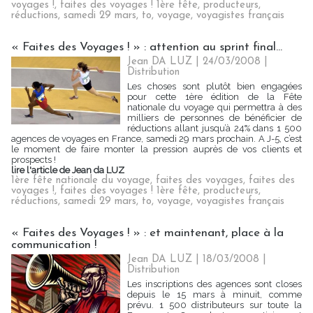
voyages !
,
faites des voyages ! 1ère fête
,
producteurs
,
réductions
,
samedi 29 mars
,
to
,
voyage
,
voyagistes français
« Faites des Voyages ! » : attention au sprint final…
Jean DA LUZ | 24/03/2008
|
Distribution
Les choses sont plutôt bien engagées
pour cette 1ère édition de la Fête
nationale du voyage qui permettra à des
milliers de personnes de bénéficier de
réductions allant jusqu’à 24% dans 1 500
agences de voyages en France, samedi 29 mars prochain. A J-5, c’est
le moment de faire monter la pression auprès de vos clients et
prospects !
lire l'article de Jean da LUZ
1ère fête nationale du voyage
,
faites des voyages
,
faites des
voyages !
,
faites des voyages ! 1ère fête
,
producteurs
,
réductions
,
samedi 29 mars
,
to
,
voyage
,
voyagistes français
« Faites des Voyages ! » : et maintenant, place à la
communication !
Jean DA LUZ | 18/03/2008
|
Distribution
Les inscriptions des agences sont closes
depuis le 15 mars à minuit, comme
prévu. 1 500 distributeurs sur toute la