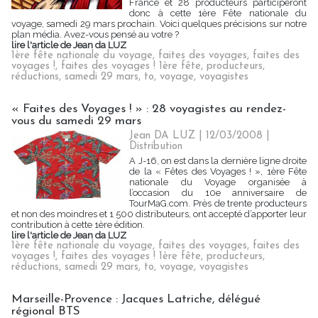
France et 28 producteurs participeront
donc à cette 1ère Fête nationale du
voyage, samedi 29 mars prochain. Voici quelques précisions sur notre
plan média. Avez-vous pensé au votre ?
lire l'article de Jean da LUZ
1ère fête nationale du voyage
,
faites des voyages
,
faites des
voyages !
,
faites des voyages ! 1ère fête
,
producteurs
,
réductions
,
samedi 29 mars
,
to
,
voyage
,
voyagistes
« Faites des Voyages ! » : 28 voyagistes au rendez-
vous du samedi 29 mars
Jean DA LUZ | 12/03/2008
|
Distribution
A J-16, on est dans la dernière ligne droite
de la « Fêtes des Voyages ! », 1ère Fête
nationale du Voyage organisée à
l’occasion du 10e anniversaire de
TourMaG.com. Près de trente producteurs
et non des moindres et 1 500 distributeurs, ont accepté d’apporter leur
contribution à cette 1ère édition.
lire l'article de Jean da LUZ
1ère fête nationale du voyage
,
faites des voyages
,
faites des
voyages !
,
faites des voyages ! 1ère fête
,
producteurs
,
réductions
,
samedi 29 mars
,
to
,
voyage
,
voyagistes
Marseille-Provence : Jacques Latriche, délégué
régional BTS