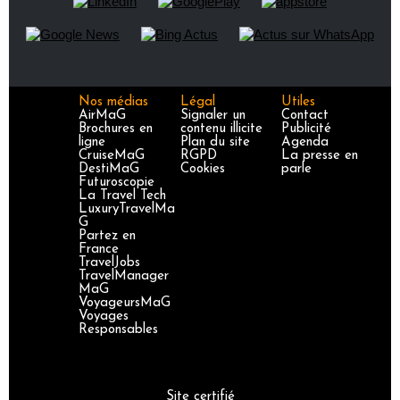
Nos médias
Légal
Utiles
AirMaG
Signaler un
Contact
Brochures en
contenu illicite
Publicité
ligne
Plan du site
Agenda
CruiseMaG
RGPD
La presse en
DestiMaG
Cookies
parle
Futuroscopie
La Travel Tech
LuxuryTravelMa
G
Partez en
France
TravelJobs
TravelManager
MaG
VoyageursMaG
Voyages
Responsables
Site certifié