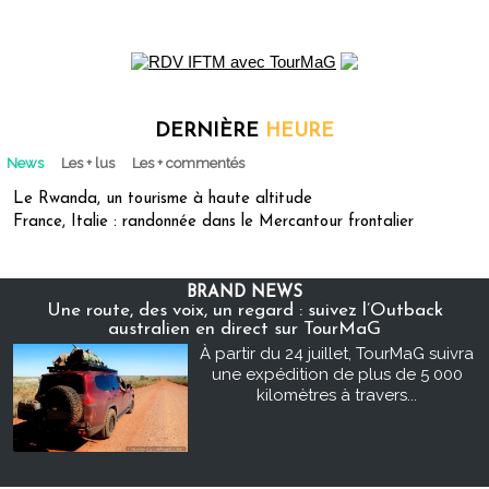
DERNIÈRE
HEURE
News
Les + lus
Les + commentés
Le Rwanda, un tourisme à haute altitude
France, Italie : randonnée dans le Mercantour frontalier
BRAND NEWS
Une route, des voix, un regard : suivez l’Outback
australien en direct sur TourMaG
À partir du 24 juillet, TourMaG suivra
une expédition de plus de 5 000
kilomètres à travers...