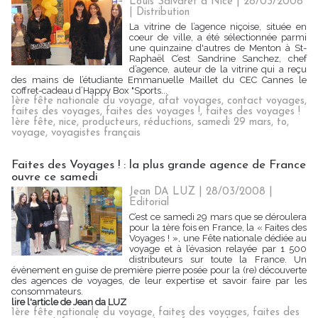
Louis Salvaret à Nice | 28/03/2008
|
Distribution
La vitrine de l’agence niçoise, située en
coeur de ville, a été sélectionnée parmi
une quinzaine d'autres de Menton à St-
Raphaël C’est Sandrine Sanchez, chef
d’agence, auteur de la vitrine qui a reçu
des mains de l’étudiante Emmanuelle Maillet du CEC Cannes le
coffret-cadeau d’Happy Box "Sports...
1ère fête nationale du voyage
,
afat voyages
,
contact voyages
,
faites des voyages
,
faites des voyages !
,
faites des voyages !
1ère fête
,
nice
,
producteurs
,
réductions
,
samedi 29 mars
,
to
,
voyage
,
voyagistes français
Faites des Voyages ! : la plus grande agence de France
ouvre ce samedi
Jean DA LUZ | 28/03/2008
|
Editorial
C’est ce samedi 29 mars que se déroulera
pour la 1ère fois en France, la « Faites des
Voyages ! », une Fête nationale dédiée au
voyage et à l’évasion relayée par 1 500
distributeurs sur toute la France. Un
évènement en guise de première pierre posée pour la (re) découverte
des agences de voyages, de leur expertise et savoir faire par les
consommateurs.
lire l'article de Jean da LUZ
1ère fête nationale du voyage
,
faites des voyages
,
faites des