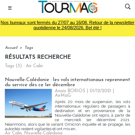
☰
Nos bureaux sont fermés du 27/07 au 16/08. Retour de la newsletter
quotidienne le 24/08/2026. Bel été !
Accueil
>
Tags
RÉSULTATS RECHERCHE
Tags (3) : Air Calin
Nouvelle-Calédonie : les vols internationaux reprennent
du service dès ce 1er décembre
Anaïs BORIOS
| 01/12/2021
|
AirMaG
Après 20 mois de suspension, les vols
internationaux réguliers de passagers à
destination et en provenance de la
Nouvelle-Calédonie ont repris, à partir de
ce mercredi 1er décembre 2021.
Néanmoins, alors que le variant Omicron inquiète et se propage, les
autorités restent vigilantes et ont mis en...
Air Calin
,
Nouvelle-Calédonie