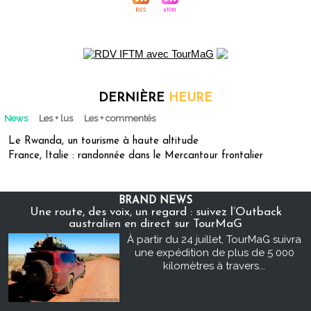
DERNIÈRE
HEURE
News
Les + lus
Les + commentés
Le Rwanda, un tourisme à haute altitude
France, Italie : randonnée dans le Mercantour frontalier
BRAND NEWS
Une route, des voix, un regard : suivez l’Outback
australien en direct sur TourMaG
À partir du 24 juillet, TourMaG suivra
une expédition de plus de 5 000
kilomètres à travers...