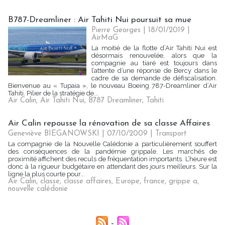
B787-Dreamliner : Air Tahiti Nui poursuit sa mue
Pierre Georges
| 18/01/2019
|
AirMaG
La moitié de la flotte d’Air Tahiti Nui est
désormais renouvelée, alors que la
compagnie au tiaré est toujours dans
l’attente d’une réponse de Bercy dans le
cadre de sa demande de défiscalisation.
Bienvenue au « Tupaia », le nouveau Boeing 787-Dreamliner d’Air
Tahiti. Pilier de la stratégie de...
Air Calin
,
Air Tahiti Nui
,
B787 Dreamliner
,
Tahiti
Air Calin repousse la rénovation de sa classe Affaires
Geneviève BIEGANOWSKI | 07/10/2009
|
Transport
La compagnie de la Nouvelle Calédonie a particulièrement souffert
des conséquences de la pandémie grippale. Les marchés de
proximité affichent des reculs de fréquentation importants. L’heure est
donc à la rigueur budgétaire en attendant des jours meilleurs. Sur la
ligne la plus courte pour...
Air Calin
,
classe
,
classe affaires
,
Europe
,
france
,
grippe a
,
nouvelle calédonie