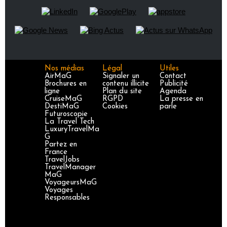
Nos médias
Légal
Utiles
AirMaG
Signaler un
Contact
Brochures en
contenu illicite
Publicité
ligne
Plan du site
Agenda
CruiseMaG
RGPD
La presse en
DestiMaG
Cookies
parle
Futuroscopie
La Travel Tech
LuxuryTravelMa
G
Partez en
France
TravelJobs
TravelManager
MaG
VoyageursMaG
Voyages
Responsables