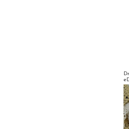
AirMa
Dr
e