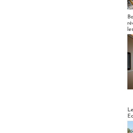
Bo
ré
le
Distribu
Le
Ed