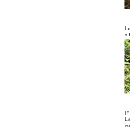
DESTI
Le
al
Product
IF
Li
v