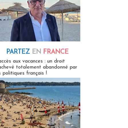
PARTEZ
EN
FRANCE
 en France
accès aux vacances : un droit
achevé totalement abandonné par
s politiques français !