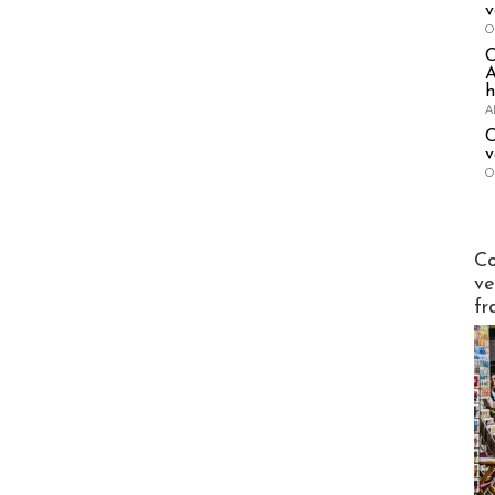
v
O
A
h
A
C
v
O
Publi-n
Co
ve
fr