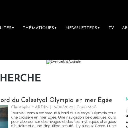
LITÉS
THÉMATIQUES
NEWSLETTERS
TV
A
▼
▼
▼
CHERCHE
 à bord du Celestyal Olympia en mer Égée
Christophe HARDIN
| 15/06/2022
|
CruiseMaG
L
TourMaG.com a embarqué à bord du Celestyal Olympia pour
a
une croisière en mer Égée. Une navigation de quelques jours
pour aborder sur des rivages et des îles mythiques chargées
F
d’histoire et d'une singulière beauté. Il y a deux Grèce. L’une
M