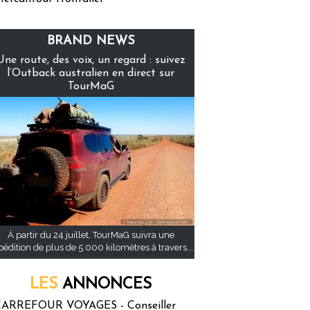
BRAND NEWS
Une route, des voix, un regard : suivez
l’Outback australien en direct sur
TourMaG
À partir du 24 juillet, TourMaG suivra une
pédition de plus de 5 000 kilomètres à travers...
LES
ANNONCES
ARREFOUR VOYAGES - Conseiller