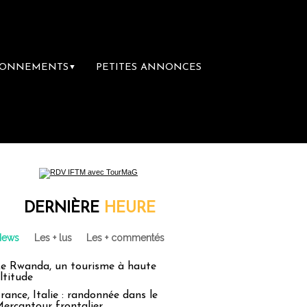
BONNEMENTS
PETITES ANNONCES
▼
DERNIÈRE
HEURE
News
Les + lus
Les + commentés
e Rwanda, un tourisme à haute
ltitude
rance, Italie : randonnée dans le
ercantour frontalier