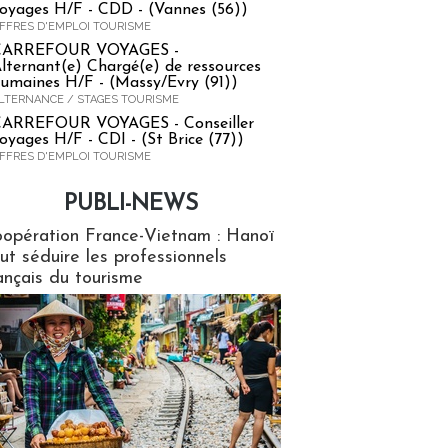
oyages H/F - CDD - (Vannes (56))
FFRES D'EMPLOI TOURISME
CARREFOUR VOYAGES -
lternant(e) Chargé(e) de ressources
umaines H/F - (Massy/Evry (91))
LTERNANCE / STAGES TOURISME
ARREFOUR VOYAGES - Conseiller
oyages H/F - CDI - (St Brice (77))
FFRES D'EMPLOI TOURISME
PUBLI-NEWS
ews
opération France-Vietnam : Hanoï
ut séduire les professionnels
ançais du tourisme