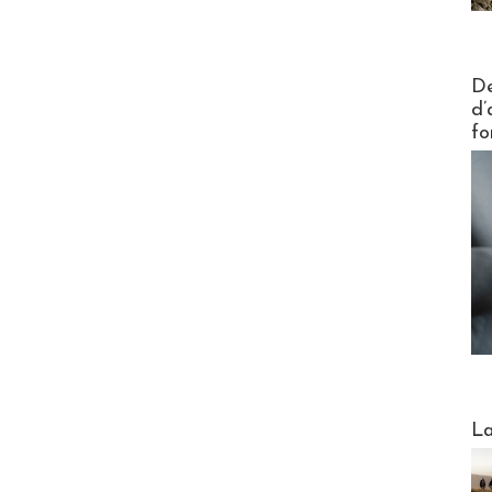
Actus V
De
d’
fo
Webinai
La