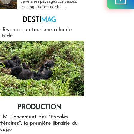
travers ses paysages contrastés,
montagnes imposantes,...
DESTI
MAG
MAG
 Rwanda, un tourisme à haute
titude
PRODUCTION
ion
TM : lancement des "Escales
ttéraires", la première librairie du
oyage