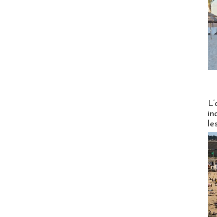
Partez
L’
in
le