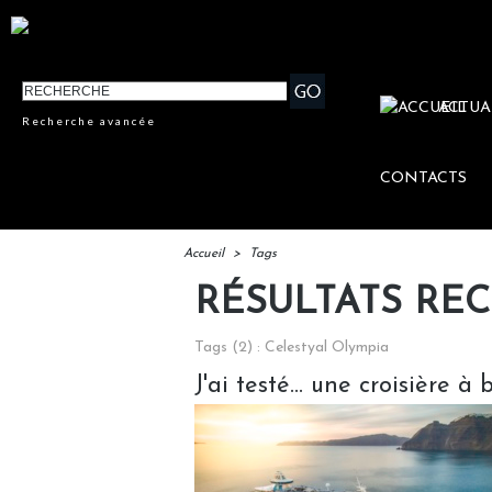
ACTUA
Recherche avancée
CONTACTS
Accueil
>
Tags
RÉSULTATS RE
Tags (2) : Celestyal Olympia
J'ai testé... une croisière