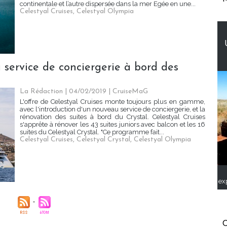
continentale et l’autre dispersée dans la mer Egée en une...
Celestyal Cruises
,
Celestyal Olympia
u service de conciergerie à bord des
La Rédaction
| 04/02/2019
|
CruiseMaG
L'offre de Celestyal Cruises monte toujours plus en gamme,
avec l'introduction d'un nouveau service de conciergerie, et la
rénovation des suites à bord du Crystal. Celestyal Cruises
s'apprête à rénover les 43 suites juniors avec balcon et les 16
suites du Celestyal Crystal. "Ce programme fait...
Celestyal Cruises
,
Celestyal Crystal
,
Celestyal Olympia
ex
C