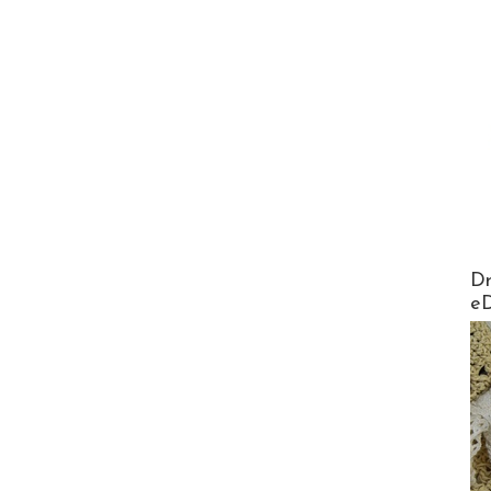
AirMa
Dr
e