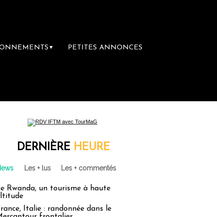
BONNEMENTS
PETITES ANNONCES
▼
DERNIÈRE
HEURE
News
Les + lus
Les + commentés
e Rwanda, un tourisme à haute
ltitude
rance, Italie : randonnée dans le
ercantour frontalier