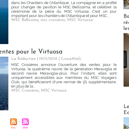
dans les Chantiers de l’Atlantique. La compagnie en a profité
pour changer de pavillon le MSC Bellissima, et célébrer la
cérémonie de la pièce du MSC Virtuosa. C'est un jour
important pour les chantiers de l'Atlantique et pour MSC...
Bo
MSC Bellissima
,
msc croisières
,
MSC Virtuosa
ré
le
entes pour le Virtuosa
La Rédaction
| 19/11/2018
|
CruiseMaG
MSC Croisières annonce l'ouverture des ventes pour le
Virtuosa, le quatrième navire de la génération Meraviglia et
second navire Meraviglia-plus. Pour l'instant, elles sont
uniquement accessibles aux membres du MSC Voyagers
Club, qui bénéficieront d'une remise de 5% supplémentaire,
en plus de la...
MSC Croisières
,
MSC Virtuosa
Distribu
Le
Ed