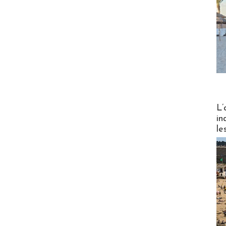
Partez
L’
in
le