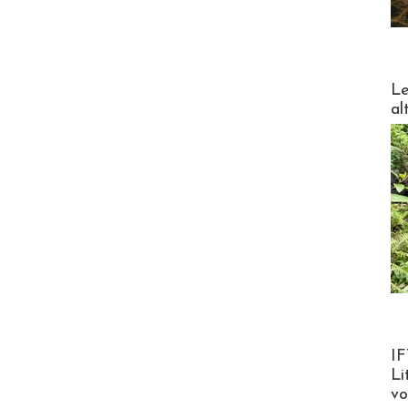
DESTI
Le
al
Product
IF
Li
v