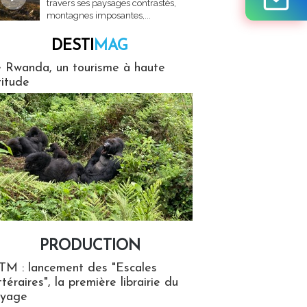
travers ses paysages contrastés,
montagnes imposantes,...
DESTI
MAG
MAG
 Rwanda, un tourisme à haute
titude
PRODUCTION
ion
TM : lancement des "Escales
ttéraires", la première librairie du
oyage