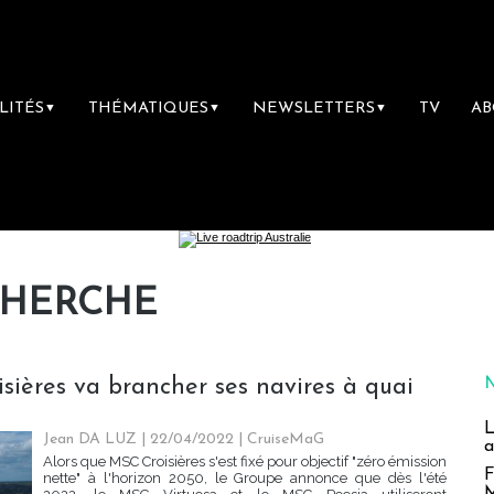
LITÉS
THÉMATIQUES
NEWSLETTERS
TV
A
▼
▼
▼
CHERCHE
ières va brancher ses navires à quai
L
Jean DA LUZ
| 22/04/2022
|
CruiseMaG
a
Alors que MSC Croisières s'est fixé pour objectif "zéro émission
F
nette" à l'horizon 2050, le Groupe annonce que dès l'été
M