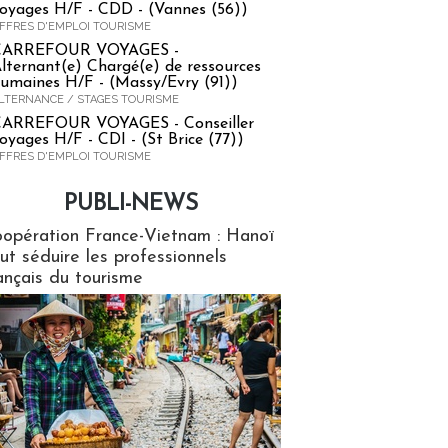
oyages H/F - CDD - (Vannes (56))
FFRES D'EMPLOI TOURISME
CARREFOUR VOYAGES -
lternant(e) Chargé(e) de ressources
umaines H/F - (Massy/Evry (91))
LTERNANCE / STAGES TOURISME
ARREFOUR VOYAGES - Conseiller
oyages H/F - CDI - (St Brice (77))
FFRES D'EMPLOI TOURISME
PUBLI-NEWS
ews
opération France-Vietnam : Hanoï
ut séduire les professionnels
ançais du tourisme