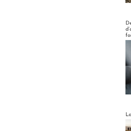
Actus V
De
d’
fo
Webinai
La