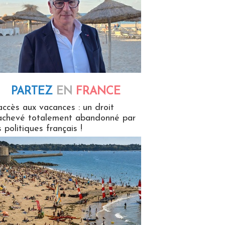
PARTEZ
EN
FRANCE
 en France
accès aux vacances : un droit
achevé totalement abandonné par
s politiques français !