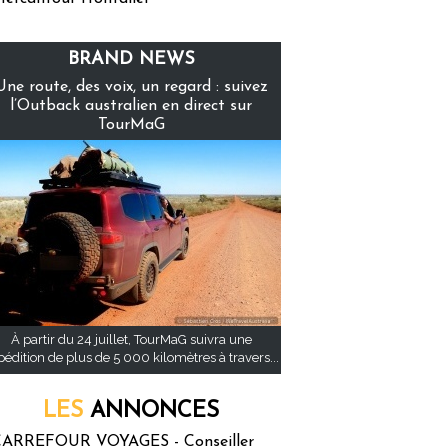
BRAND NEWS
Une route, des voix, un regard : suivez
l’Outback australien en direct sur
TourMaG
À partir du 24 juillet, TourMaG suivra une
pédition de plus de 5 000 kilomètres à travers...
LES
ANNONCES
ARREFOUR VOYAGES - Conseiller