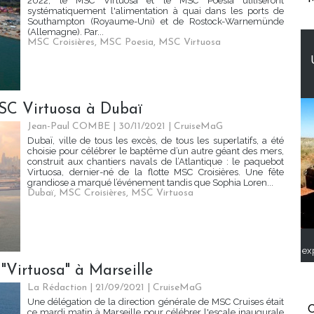
2022, le MSC Virtuosa et le MSC Poesia utiliseront
systématiquement l'alimentation à quai dans les ports de
Southampton (Royaume-Uni) et de Rostock-Warnemünde
(Allemagne). Par...
MSC Croisières
,
MSC Poesia
,
MSC Virtuosa
SC Virtuosa à Dubaï
Jean-Paul COMBE | 30/11/2021
|
CruiseMaG
Dubaï, ville de tous les excès, de tous les superlatifs, a été
choisie pour célébrer le baptême d’un autre géant des mers,
construit aux chantiers navals de l’Atlantique : le paquebot
Virtuosa, dernier-né de la flotte MSC Croisières. Une fête
grandiose a marqué l’événement tandis que Sophia Loren...
Dubaï
,
MSC Croisières
,
MSC Virtuosa
ex
"Virtuosa" à Marseille
La Rédaction
| 21/09/2021
|
CruiseMaG
Une délégation de la direction générale de MSC Cruises était
C
ce mardi matin à Marseille pour célébrer l'escale inaugurale