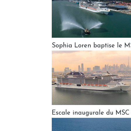
Sophia Loren baptise le M
Escale inaugurale du MSC 