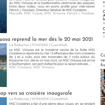
v
du MSC Virtuosa et la traditionnelle cérémonie des plaques.
O
Entre deux visites, nous en avons profité pour interviewer
Patrick J. Pourbaix, Directeur Général de MSC Croisières...
Marseille
,
MSC Cruises
,
MSC Virtuosa
,
Patrick J. Pourbaix
A
h
A
C
v
O
uosa reprend la mer dès le 20 mai 2021
La Rédaction
| 17/05/2021
|
CruiseMaG
Le MSC Virtuosa est le troisième navire de la flotte MSC
Croisières à reprendre la mer ! Il effectuera des mini-croisières
Publi-n
Co
de 3 et 4 nuits, puis des traversées de 7 nuits autour du
ve
Royaume-Uni, dès le 20 mai 2021. Le MSC Virtuosa est arrivé
à Southampton, son port d’attache pour la saison estivale,...
fr
MSC Croisières
,
MSC Virtuosa
ap vers sa croisière inaugurale
La Rédaction
| 27/02/2019
|
CruiseMaG
MSC Croisières a fait d'une pierre deux coups, en se rendant