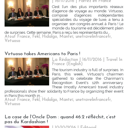
| 16/11/2016
|
Partez en France
C’est l’un des plus importants réseaux
d’agence de voyage au monde. Virtuoso,
composé d’agences indépendantes
spécialistes du voyage de luxe, a tenu à
organiser son congrès annuel à Paris ! Le
monde du tourisme est décidément plein
de surprises. Cette semaine, Paris a reçu les représentants du...
Atout France
,
Fekl
,
Hidalgo
,
Manteï
,
unetravelinfrancefr
,
Virtuoso
Virtuoso takes Americans to Paris !
La Rédaction | 16/11/2016
|
Travel In
France (English)
The tourism industry is full of surprises. In
Paris, this week, Virtuoso's chairmen
gathered to celebrate the Chariman's
Recognition Event's 12th anniversary.
These (mostly American) travel industry
professionals show their solidarity to France by organizing their event
in Paris this month in...
Atout France
,
Fekl
,
Hidalgo
,
Manteï
,
unetravelinfrancefr
,
Virtuoso
La case de l’Oncle Dom : quand 46.2 réfléchit, c’est
pas du Kardashian !
| 10/10/2016
|
Editorial