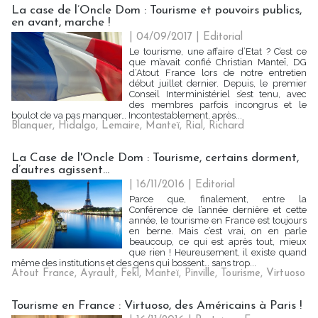
La case de l’Oncle Dom : Tourisme et pouvoirs publics,
en avant, marche !
| 04/09/2017
|
Editorial
Le tourisme, une affaire d’Etat ? C’est ce
que m’avait confié Christian Manteï, DG
d’Atout France lors de notre entretien
début juillet dernier. Depuis, le premier
Conseil Interministériel s’est tenu, avec
des membres parfois incongrus et le
boulot de va pas manquer… Incontestablement, après...
Blanquer
,
Hidalgo
,
Lemaire
,
Manteï
,
Rial
,
Richard
La Case de l'Oncle Dom : Tourisme, certains dorment,
d’autres agissent…
| 16/11/2016
|
Editorial
Parce que, finalement, entre la
Conférence de l’année dernière et cette
année, le tourisme en France est toujours
en berne. Mais c’est vrai, on en parle
beaucoup, ce qui est après tout, mieux
que rien ! Heureusement, il existe quand
même des institutions et des gens qui bossent… sans trop...
Atout France
,
Ayrault
,
Fekl
,
Manteï
,
Pinville
,
Tourisme
,
Virtuoso
Tourisme en France : Virtuoso, des Américains à Paris !