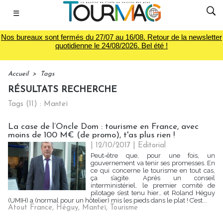
☰
Nos bureaux sont fermés du 27/07 au 16/08. Retour de la newsletter
quotidienne le 24/08/2026. Bel été !
Accueil
>
Tags
RÉSULTATS RECHERCHE
Tags (11) : Manteï
La case de l’Oncle Dom : tourisme en France, avec
moins de 100 M€ (de promo), t'as plus rien !
| 12/10/2017
|
Editorial
Peut-être que, pour une fois, un
gouvernement va tenir ses promesses. En
ce qui concerne le tourisme en tout cas,
ça s’agite. Après un conseil
interministériel, le premier comité de
pilotage s’est tenu hier… et Roland Héguy
(UMIH) a (normal pour un hôtelier) mis les pieds dans le plat ! C’est...
Atout France
,
Héguy
,
Manteï
,
Tourisme