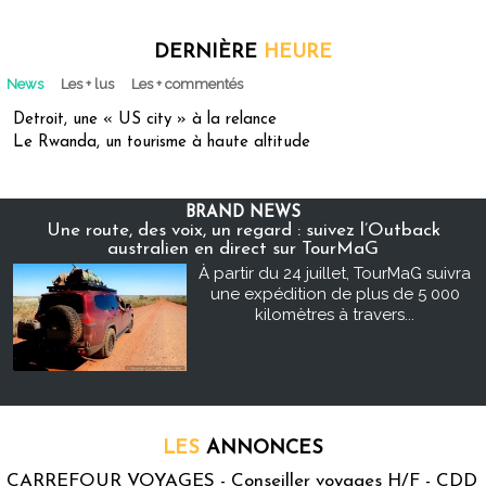
DERNIÈRE
HEURE
News
Les + lus
Les + commentés
Detroit, une « US city » à la relance
Le Rwanda, un tourisme à haute altitude
BRAND NEWS
Une route, des voix, un regard : suivez l’Outback
australien en direct sur TourMaG
À partir du 24 juillet, TourMaG suivra
une expédition de plus de 5 000
kilomètres à travers...
LES
ANNONCES
CARREFOUR VOYAGES - Conseiller voyages H/F - CDD