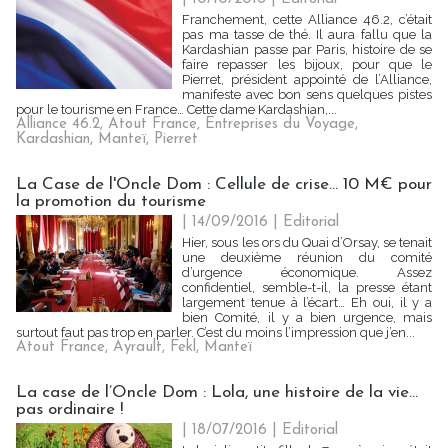
Franchement, cette Alliance 46.2, c’était
pas ma tasse de thé. Il aura fallu que la
Kardashian passe par Paris, histoire de se
faire repasser les bijoux, pour que le
Pierret, président appointé de l’Alliance,
manifeste avec bon sens quelques pistes
pour le tourisme en France… Cette dame Kardashian,...
Alliance 46.2
,
Atout France
,
Entreprises du Voyage
,
Kardashian
,
Manteï
,
Pierret
La Case de l'Oncle Dom : Cellule de crise... 10 M€ pour
la promotion du tourisme
| 14/09/2016
|
Editorial
Hier, sous les ors du Quai d’Orsay, se tenait
une deuxième réunion du comité
d’urgence économique. Assez
confidentiel, semble-t-il, la presse étant
largement tenue à l’écart… Eh oui, il y a
bien Comité, il y a bien urgence, mais
surtout faut pas trop en parler. C’est du moins l’impression que j’en...
Atout France
,
Ayrault
,
Fekl
,
Manteï
La case de l’Oncle Dom : Lola, une histoire de la vie…
pas ordinaire !
| 18/07/2016
|
Editorial