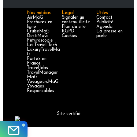
Nos médias
Légal
Utiles
AirMaG
Signaler un
Contact
Brochures en
contenu illicite
Publicité
ligne
Plan du site
Agenda
CruiseMaG
RGPD
La presse en
DestiMaG
Cookies
parle
Futuroscopie
La Travel Tech
LuxuryTravelMa
G
Partez en
France
TravelJobs
TravelManager
MaG
VoyageursMaG
Voyages
Responsables
Site certifié