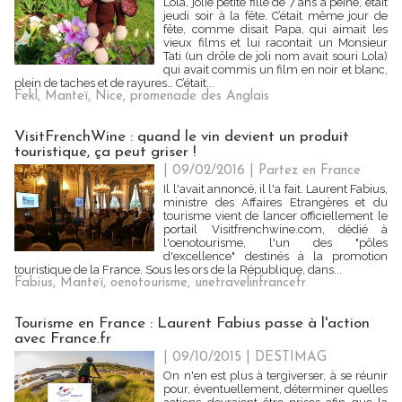
Lola, jolie petite fille de 7 ans à peine, était
jeudi soir à la fête. C’était même jour de
fête, comme disait Papa, qui aimait les
vieux films et lui racontait un Monsieur
Tati (un drôle de joli nom avait souri Lola)
qui avait commis un film en noir et blanc,
plein de taches et de rayures… C’était...
Fekl
,
Manteï
,
Nice
,
promenade des Anglais
VisitFrenchWine : quand le vin devient un produit
touristique, ça peut griser !
| 09/02/2016
|
Partez en France
Il l'avait annoncé, il l'a fait. Laurent Fabius,
ministre des Affaires Etrangères et du
tourisme vient de lancer officiellement le
portail Visitfrenchwine.com, dédié à
l'oenotourisme, l'un des "pôles
d'excellence" destinés à la promotion
touristique de la France. Sous les ors de la République, dans...
Fabius
,
Manteï
,
oenotourisme
,
unetravelinfrancefr
Tourisme en France : Laurent Fabius passe à l'action
avec France.fr
| 09/10/2015
|
DESTIMAG
On n'en est plus à tergiverser, à se réunir
pour, éventuellement, déterminer quelles