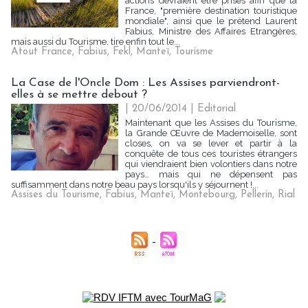
actions devraient être prises afin que la
France, "première destination touristique
mondiale", ainsi que le prétend Laurent
Fabius, Ministre des Affaires Etrangères,
mais aussi du Tourisme, tire enfin tout le...
Atout France
,
Fabius
,
Fekl
,
Manteï
,
Tourisme
La Case de l'Oncle Dom : Les Assises parviendront-
elles à se mettre debout ?
| 20/06/2014
|
Editorial
Maintenant que les Assises du Tourisme,
la Grande Œuvre de Mademoiselle, sont
closes, on va se lever et partir à la
conquête de tous ces touristes étrangers
qui viendraient bien volontiers dans notre
pays… mais qui ne dépensent pas
suffisamment dans notre beau pays lorsqu'ils y séjournent !...
Assises du Tourisme
,
Fabius
,
Manteï
,
Montebourg
,
Pellerin
,
Rial