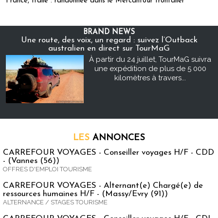
France, Italie : randonnée dans le Mercantour frontalier
BRAND NEWS
Une route, des voix, un regard : suivez l’Outback
australien en direct sur TourMaG
À partir du 24 juillet, TourMaG suivra
une expédition de plus de 5 000
kilomètres à travers...
LES
ANNONCES
CARREFOUR VOYAGES - Conseiller voyages H/F - CDD
- (Vannes (56))
OFFRES D'EMPLOI TOURISME
CARREFOUR VOYAGES - Alternant(e) Chargé(e) de
ressources humaines H/F - (Massy/Evry (91))
ALTERNANCE / STAGES TOURISME