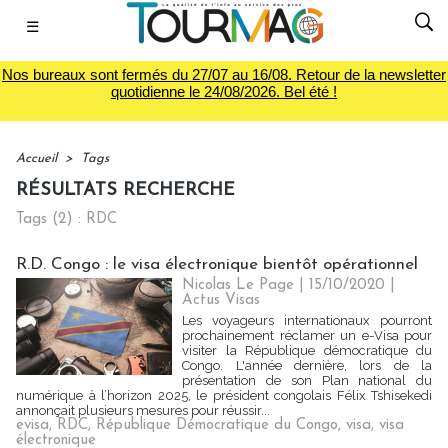
☰
Nos bureaux sont fermés du 27/07 au 16/08. Retour de la newsletter
quotidienne le 24/08/2026. Bel été !
Accueil
>
Tags
RÉSULTATS RECHERCHE
Tags (2) : RDC
R.D. Congo : le visa électronique bientôt opérationnel
Nicolas Le Page
| 15/10/2020
|
Actus Visas
Les voyageurs internationaux pourront
prochainement réclamer un e-Visa pour
visiter la République démocratique du
Congo. L'année dernière, lors de la
présentation de son Plan national du
numérique à l’horizon 2025, le président congolais Félix Tshisekedi
annonçait plusieurs mesures pour réussir...
evisa
,
RDC
,
République Démocratique du Congo
,
visa
,
visa
électronique