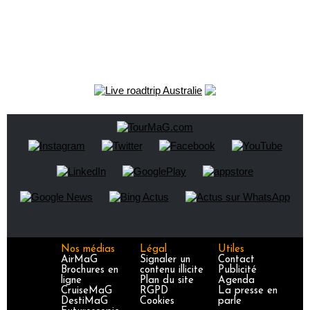
Nos médias
Légal
Utiles
AirMaG
Signaler un
Contact
Brochures en
contenu illicite
Publicité
ligne
Plan du site
Agenda
CruiseMaG
RGPD
La presse en
DestiMaG
Cookies
parle