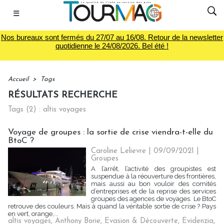
☰
Nos bureaux sont fermés du 27/07 au 16/08. Retour de la newsletter
quotidienne le 24/08/2026. Bel été !
Accueil
>
Tags
RÉSULTATS RECHERCHE
Tags (2) : altis voyages
Voyage de groupes : la sortie de crise viendra-t-elle du
BtoC ?
Caroline Lelievre
| 09/09/2021
|
Groupes
A l’arrêt, l’activité des groupistes est
suspendue à la réouverture des frontières,
mais aussi au bon vouloir des comités
d’entreprises et de la reprise des services
groupes des agences de voyages. Le BtoC
retrouve des couleurs. Mais à quand la véritable sortie de crise ? Pays
en vert, orange,...
altis voyages
,
Anthony Borie
,
Evasion & Découverte
,
Evidenzia
,