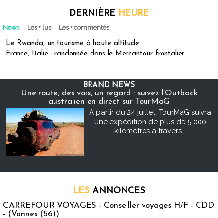
DERNIÈRE
HEURE
News
Les + lus
Les + commentés
Le Rwanda, un tourisme à haute altitude
France, Italie : randonnée dans le Mercantour frontalier
BRAND NEWS
Une route, des voix, un regard : suivez l’Outback
australien en direct sur TourMaG
À partir du 24 juillet, TourMaG suivra
une expédition de plus de 5 000
kilomètres à travers...
LES
ANNONCES
CARREFOUR VOYAGES - Conseiller voyages H/F - CDD
- (Vannes (56))