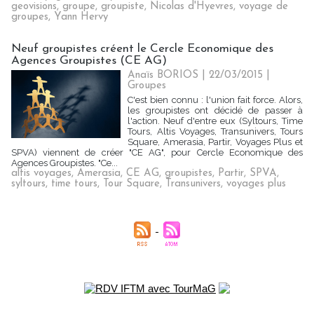
geovisions
,
groupe
,
groupiste
,
Nicolas d'Hyevres
,
voyage de
groupes
,
Yann Hervy
Neuf groupistes créent le Cercle Economique des
Agences Groupistes (CE AG)
Anaïs BORIOS
| 22/03/2015
|
Groupes
C'est bien connu : l'union fait force. Alors,
les groupistes ont décidé de passer à
l'action. Neuf d'entre eux (Syltours, Time
Tours, Altis Voyages, Transunivers, Tours
Square, Amerasia, Partir, Voyages Plus et
SPVA) viennent de créer "CE AG", pour Cercle Economique des
Agences Groupistes. "Ce...
altis voyages
,
Amerasia
,
CE AG
,
groupistes
,
Partir
,
SPVA
,
syltours
,
time tours
,
Tour Square
,
Transunivers
,
voyages plus