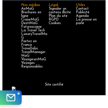
Nos médias
Légal
Utiles
AirMaG
Signaler un
Contact
Brochures en
contenu illicite
Publicité
ligne
Plan du site
Agenda
CruiseMaG
RGPD
La presse en
DestiMaG
Cookies
parle
Futuroscopie
La Travel Tech
LuxuryTravelMa
G
Partez en
France
TravelJobs
TravelManager
MaG
VoyageursMaG
Voyages
Responsables
Site certifié