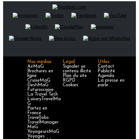
Nos médias
Légal
Utiles
AirMaG
Signaler un
Contact
Brochures en
contenu illicite
Publicité
ligne
Plan du site
Agenda
CruiseMaG
RGPD
La presse en
DestiMaG
Cookies
parle
Futuroscopie
La Travel Tech
LuxuryTravelMa
G
Partez en
France
TravelJobs
TravelManager
MaG
VoyageursMaG
Voyages