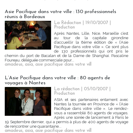
Asie Pacifique dans votre ville : 130 professionnels
réunis à Bordeaux
La Rédaction
| 19/10/2007
|
Production
Après Nantes, Lille, Nice, Marseille c’est
au tour de la capitale girondine
d’accueillir la 8ème édition de « l’Asie
Pacifique dans votre ville ». Ce sont plus
de 130 professionnels qui ont pris le
chemin du port de Bacalan et de la Dame de Shanghaï. Pascaline
Foureau, déléguée commerciale pour...
amadeus
,
asia
,
asie pacifique dans votre vill
L’Asie Pacifique dans votre ville : 80 agents de
voyages à Nantes
La rédaction | 05/10/2007
|
Production
ASIA et ses partenaires entament avec
Nantes la tournée en Province de « l’Asie
Pacifique dans votre ville ». Le rendez-
vous a rassemblé 80 agents de voyages.
Après une soirée de lancement à Paris le
19 Septembre dernier, qui a permis à plus de 400 agents de voyage
de rencontrer une quarantaine...
amadeus
,
asia
,
asie pacifique dans votre vill