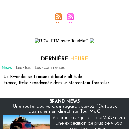
DERNIÈRE
HEURE
News
Les + lus
Les + commentés
Le Rwanda, un tourisme à haute altitude
France, Italie : randonnée dans le Mercantour frontalier
BRAND NEWS
Une route, des voix, un regard : suivez l’Outback
australien en direct sur TourMaG
À partir du 24 juillet, TourMaG suivra
une expédition de plus de 5 000
kilomètres à travers...