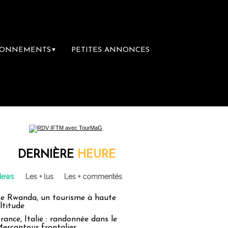
BONNEMENTS
PETITES ANNONCES
▼
DERNIÈRE
HEURE
News
Les + lus
Les + commentés
e Rwanda, un tourisme à haute
ltitude
rance, Italie : randonnée dans le
ercantour frontalier