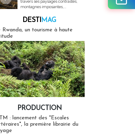
travers ses paysages contrastés,
montagnes imposantes,...
DESTI
MAG
MAG
 Rwanda, un tourisme à haute
titude
PRODUCTION
ion
TM : lancement des "Escales
ttéraires", la première librairie du
oyage