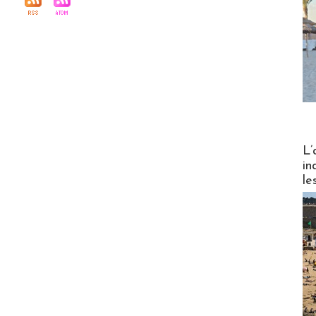
Partez
L’
in
le