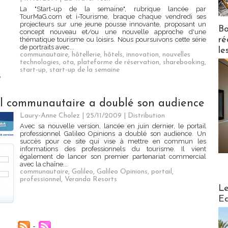
La "Start-up de la semaine", rubrique lancée par
TourMaG.com et i-Tourisme, braque chaque vendredi ses
projecteurs sur une jeune pousse innovante, proposant un
Bo
concept nouveau et/ou une nouvelle approche d'une
ré
thématique tourisme ou loisirs. Nous poursuivons cette série
de portraits avec...
le
communautaire
,
hôtellerie
,
hôtels
,
innovation
,
nouvelles
technologies
,
ota
,
plateforme de réservation
,
sharebooking
,
start-up
,
start-up de la semaine
ail communautaire a doublé son audience
Laury-Anne Cholez | 25/11/2009
|
Distribution
Avec sa nouvelle version, lancée en juin dernier, le portail
professionnel Galileo Opinions a doublé son audience. Un
succès pour ce site qui vise à mettre en commun les
informations des professionnels du tourisme. Il vient
également de lancer son premier partenariat commercial
avec la chaîne...
communautaire
,
Galileo
,
Galileo Opinions
,
portail
,
professionnel
,
Veranda Resorts
Distribu
Le
Ed