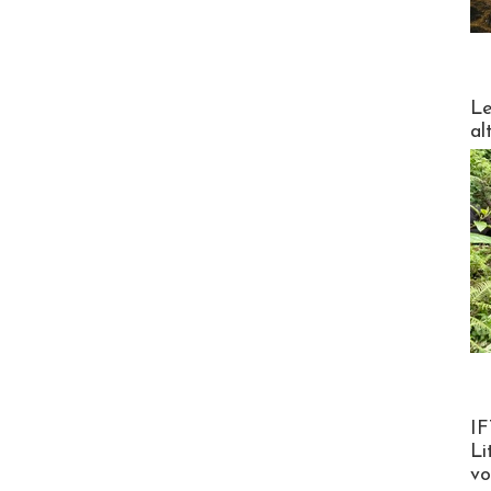
DESTI
Le
al
Product
IF
Li
v