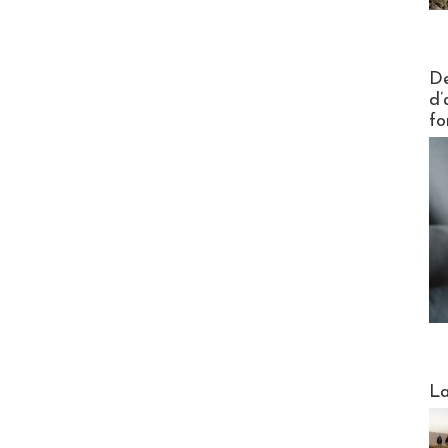
Actus V
De
d’
fo
Webinai
La