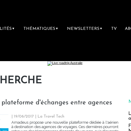
LITÉS
THÉMATIQUES
NEWSLETTERS
TV
A
▼
▼
▼
CHERCHE
 plateforme d'échanges entre agences
L
| 19/06/2017
|
La Travel Tech
a
Amadeus propose une nouvelle plateforme dédiée à l'aérien
F
à destination des agences de voyages. Ces dernières pourront
M