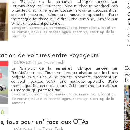
La "Start-up de la semaine", rubrique lancée par
v
TourMaG.com et i-Tourisme, braque chaque vendredi ses
O
projecteurs sur une jeune pousse innovante, proposant un
concept nouveau et/ou une nouvelle approche d'une
thématique tourisme ou loisirs. Cette semaine, lumière sur
A
Wiidii, un assistant personnel...
h
aeroport
,
carnomise
,
communautaire
,
innovations
,
location
A
de voiture
,
nouvelles technologies
,
start-up
,
start-up de la
C
semaine
v
O
cation de voitures entre voyageurs
| 23/10/2014
|
La Travel Tech
Publi-n
Co
La "Start-up de la semaine", rubrique lancée par
TourMaG.com et i-Tourisme, braque chaque vendredi ses
ve
projecteurs sur une jeune pousse innovante, proposant un
fr
concept nouveau et/ou une nouvelle approche d'une
thématique tourisme ou loisirs. Cette semaine, lumière sur
Carnomise, qui permet à des...
aeroport
,
carnomise
,
communautaire
,
innovations
,
location
de voiture
,
nouvelles technologies
,
start-up
,
start-up de la
semaine
s, tous pour un" face aux OTAs
| 17/10/2014
|
La Travel Tech