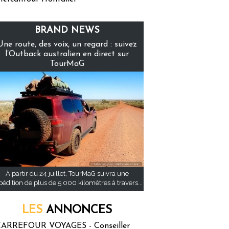
BRAND NEWS
Une route, des voix, un regard : suivez
l’Outback australien en direct sur
TourMaG
À partir du 24 juillet, TourMaG suivra une
pédition de plus de 5 000 kilomètres à travers...
LES
ANNONCES
ARREFOUR VOYAGES - Conseiller