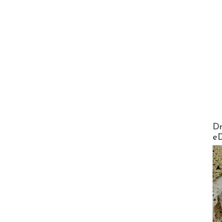
AirMa
Dr
e