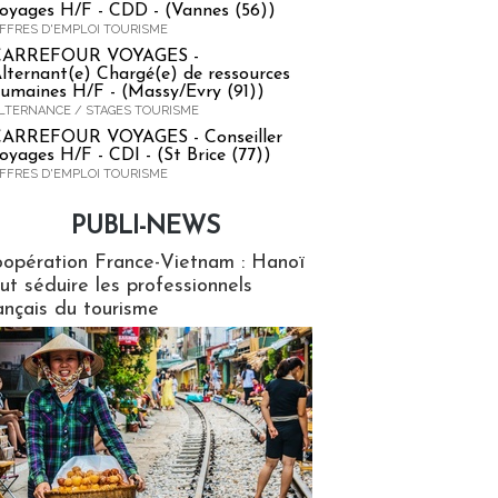
oyages H/F - CDD - (Vannes (56))
FFRES D'EMPLOI TOURISME
CARREFOUR VOYAGES -
lternant(e) Chargé(e) de ressources
umaines H/F - (Massy/Evry (91))
LTERNANCE / STAGES TOURISME
ARREFOUR VOYAGES - Conseiller
oyages H/F - CDI - (St Brice (77))
FFRES D'EMPLOI TOURISME
PUBLI-NEWS
ews
opération France-Vietnam : Hanoï
ut séduire les professionnels
ançais du tourisme