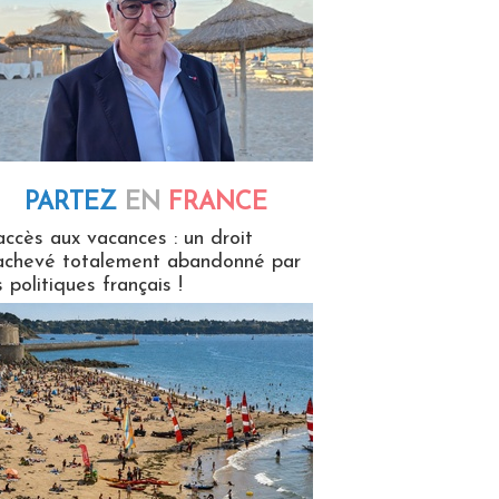
PARTEZ
EN
FRANCE
 en France
accès aux vacances : un droit
achevé totalement abandonné par
s politiques français !