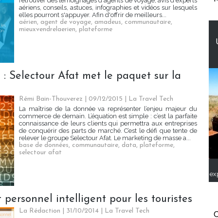
retrouver des témoignages d'agents de voyage, avis d'experts
aériens, conseils, astuces, infographies et vidéos sur lesquels
elles pourront s'appuyer. Afin d'offrir de meilleurs...
aérien
,
agent de voyage
,
amadeus
,
communautaire
,
mieuxvendrelaerien
,
plateforme
 Selectour Afat met le paquet sur la
Rémi Bain-Thouverez | 09/12/2015
|
La Travel Tech
La maîtrise de la donnée va représenter l’enjeu majeur du
commerce de demain. L’équation est simple : c’est la parfaite
connaissance de leurs clients qui permettra aux entreprises
de conquérir des parts de marché. C’est le défi que tente de
relever le groupe Selectour Afat. Le marketing de masse a...
base de données
,
communautaire
,
data
,
plateforme
,
selectour afat
ex
t personnel intelligent pour les touristes
La Rédaction
| 31/10/2014
|
La Travel Tech
C