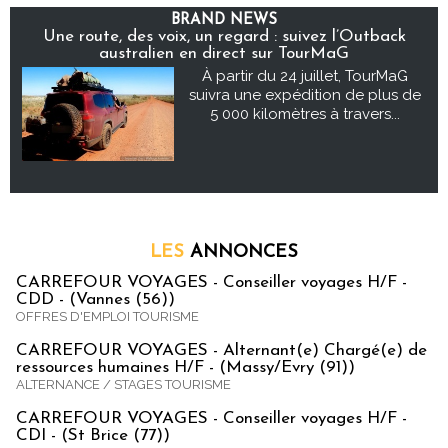
BRAND NEWS
Une route, des voix, un regard : suivez l’Outback
australien en direct sur TourMaG
À partir du 24 juillet, TourMaG
suivra une expédition de plus de
5 000 kilomètres à travers...
LES
ANNONCES
CARREFOUR VOYAGES - Conseiller voyages H/F -
CDD - (Vannes (56))
OFFRES D'EMPLOI TOURISME
CARREFOUR VOYAGES - Alternant(e) Chargé(e) de
ressources humaines H/F - (Massy/Evry (91))
ALTERNANCE / STAGES TOURISME
CARREFOUR VOYAGES - Conseiller voyages H/F -
CDI - (St Brice (77))