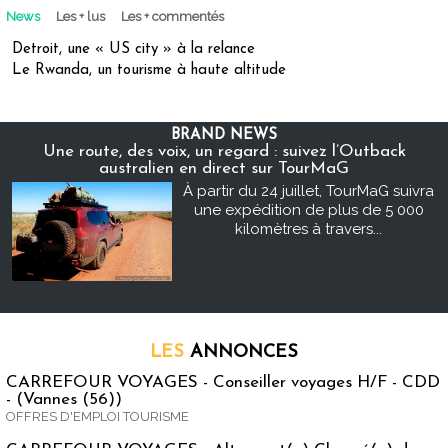
News
Les + lus
Les + commentés
Detroit, une « US city » à la relance
Le Rwanda, un tourisme à haute altitude
BRAND NEWS
Une route, des voix, un regard : suivez l’Outback
australien en direct sur TourMaG
À partir du 24 juillet, TourMaG suivra
une expédition de plus de 5 000
kilomètres à travers...
LES
ANNONCES
CARREFOUR VOYAGES - Conseiller voyages H/F - CDD
- (Vannes (56))
OFFRES D'EMPLOI TOURISME