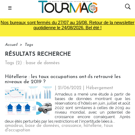
☰
Nos bureaux sont fermés du 27/07 au 16/08. Retour de la newsletter
quotidienne le 24/08/2026. Bel été !
Accueil
>
Tags
RÉSULTATS RECHERCHE
Tags (2) : base de données
Hôtellerie : les taux occupations ont-ils retrouvé les
niveaux de 2019 ?
| 21/06/2022
|
Hébergement
Amadeus a mené une étude à partir de
bases de données montrant que les
réservations d’hôtels en juin, juillet et août
2022 sont similaires à celles de 2019 au
niveau mondial, avec un potentiel de
croissance encore conséquent. Après
deux étés perturbés par les restrictions et l'incertitude liées à...
amadeus
,
base de données
,
croissance
,
hôtellerie
,
taux
d'occupation