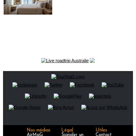
Nos médias
Légal
Utiles
AirMaG
Signaler un
Contact