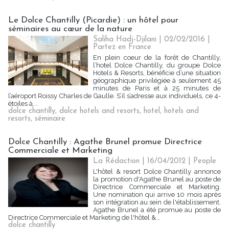
Le Dolce Chantilly (Picardie) : un hôtel pour
séminaires au cœur de la nature
Saliha Hadj-Djilani | 02/02/2016
|
Partez en France
En plein coeur de la forêt de Chantilly,
l’hotel Dolce Chantilly, du groupe Dolce
Hotels & Resorts, bénéficie d’une situation
géographique privilégiée à seulement 45
minutes de Paris et à 25 minutes de
l’aéroport Roissy Charles de Gaulle. S’il s’adresse aux individuels, ce 4-
étoiles à...
dolce chantilly
,
dolce hotels and resorts
,
hotel
,
hotels and
resorts
,
séminaire
Dolce Chantilly : Agathe Brunel promue Directrice
Commerciale et Marketing
La Rédaction
| 16/04/2012
|
People
L'hôtel & resort Dolce Chantilly annonce
la promotion d'Agathe Brunel au poste de
Directrice Commerciale et Marketing.
Une nomination qui arrive 10 mois après
son intégration au sein de l'établissement.
Agathe Brunel a été promue au poste de
Directrice Commerciale et Marketing de l'hôtel &...
dolce chantilly