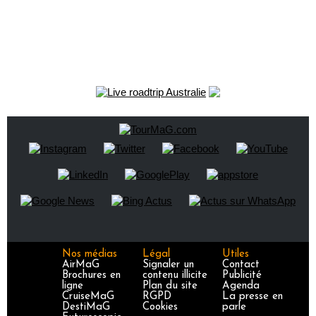
Nos médias
Légal
Utiles
AirMaG
Signaler un
Contact
Brochures en
contenu illicite
Publicité
ligne
Plan du site
Agenda
CruiseMaG
RGPD
La presse en
DestiMaG
Cookies
parle