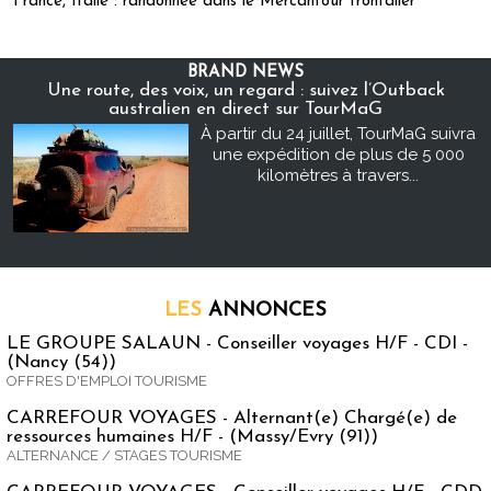
France, Italie : randonnée dans le Mercantour frontalier
BRAND NEWS
Une route, des voix, un regard : suivez l’Outback
australien en direct sur TourMaG
À partir du 24 juillet, TourMaG suivra
une expédition de plus de 5 000
kilomètres à travers...
LES
ANNONCES
LE GROUPE SALAUN - Conseiller voyages H/F - CDI -
(Nancy (54))
OFFRES D'EMPLOI TOURISME
CARREFOUR VOYAGES - Alternant(e) Chargé(e) de
ressources humaines H/F - (Massy/Evry (91))
ALTERNANCE / STAGES TOURISME