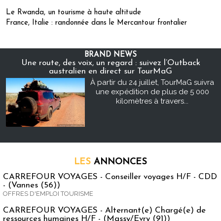
Le Rwanda, un tourisme à haute altitude
France, Italie : randonnée dans le Mercantour frontalier
BRAND NEWS
Une route, des voix, un regard : suivez l’Outback
australien en direct sur TourMaG
À partir du 24 juillet, TourMaG suivra
une expédition de plus de 5 000
kilomètres à travers...
LES
ANNONCES
CARREFOUR VOYAGES - Conseiller voyages H/F - CDD
- (Vannes (56))
OFFRES D'EMPLOI TOURISME
CARREFOUR VOYAGES - Alternant(e) Chargé(e) de
ressources humaines H/F - (Massy/Evry (91))