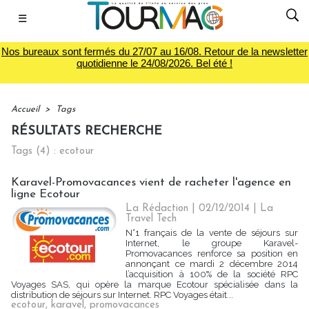
☰
Nos bureaux sont fermés du 27/07 au 16/08. Retour de la newsletter
quotidienne le 24/08/2026. Bel été !
Accueil
>
Tags
RÉSULTATS RECHERCHE
Tags (4) : ecotour
Karavel-Promovacances vient de racheter l'agence en
ligne Ecotour
La Rédaction
| 02/12/2014
|
La
Travel Tech
N°1 français de la vente de séjours sur
Internet, le groupe Karavel-
Promovacances renforce sa position en
annonçant ce mardi 2 décembre 2014
l’acquisition à 100% de la société RPC
Voyages SAS, qui opère la marque Ecotour spécialisée dans la
distribution de séjours sur Internet. RPC Voyages était...
ecotour
,
karavel
,
promovacances