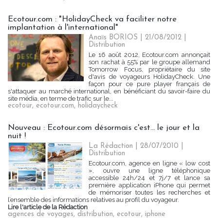
Ecotour.com : "HolidayCheck va faciliter notre
implantation à l'international"
Anaïs BORIOS
| 21/08/2012
|
Distribution
Le 16 août 2012, Ecotour.com annonçait
son rachat à 55% par le groupe allemand
Tomorrow Focus, propriétaire du site
d'avis de voyageurs HolidayCheck. Une
façon pour ce pure player français de
s'attaquer au marché international, en bénéficiant du savoir-faire du
site média, en terme de trafic sur le...
ecotour
,
ecotour.com
,
holidaycheck
Nouveau : Ecotour.com désormais c'est... le jour et la
nuit !
La Rédaction | 28/07/2010
|
Distribution
Ecotour.com, agence en ligne « low cost
», ouvre une ligne téléphonique
accessible 24h/24 et 7j/7 et lance sa
première application iPhone qui permet
de mémoriser toutes les recherches et
l’ensemble des informations relatives au profil du voyageur.
Lire l'article de la Rédaction
agences de voyages
,
distribution
,
ecotour
,
iphone