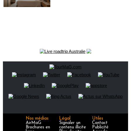
Nos médias
Légal
Utiles
AirMaG
Signaler un
Contact
Brochures en
contenu illicite
Publicité