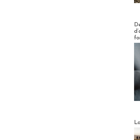
Actus V
De
d’
fo
Webinai
La