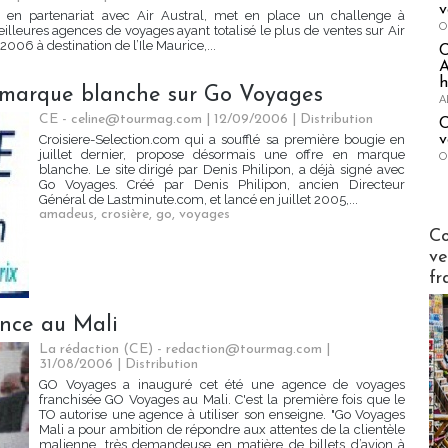
v
en partenariat avec Air Austral, met en place un challenge à
O
illeures agences de voyages ayant totalisé le plus de ventes sur Air
006 à destination de l’Ile Maurice,...
A
h
n marque blanche sur Go Voyages
A
CE - celine@tourmag.com | 12/09/2006
|
Distribution
C
v
Croisiere-Selection.com qui a soufflé sa première bougie en
juillet dernier, propose désormais une offre en marque
O
blanche. Le site dirigé par Denis Philipon, a déjà signé avec
Go Voyages. Créé par Denis Philipon, ancien Directeur
Général de Lastminute.com, et lancé en juillet 2005,...
amadeus
,
crosière
,
go
,
voyages
Publi-n
Co
ve
fr
nce au Mali
La rédaction (CE) - redaction@tourmag.com |
31/08/2006
|
Distribution
GO Voyages a inauguré cet été une agence de voyages
franchisée GO Voyages au Mali. C'est la première fois que le
TO autorise une agence à utiliser son enseigne. "Go Voyages
Mali a pour ambition de répondre aux attentes de la clientèle
malienne, très demandeuse en matière de billets d’avion à