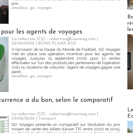
prix...
amadeus
,
go
,
voyages
Bo
ré
le
our les agents de voyages
La rédaction (CE) - redaction@tourmag.com |
22/06/2006
|
BONS PLANS AGV
A l’occasion de la Coupe du Monde de Football, GO Voyages
met en place une opération incentive pour les agents de
voyages. Jusqu’au 15 septembre 2006, pour 10 ventes
effectuées sur l’un des produits des partenaires de l’opération
(vols ou locations de voitures), l’agent de voyages gagne une
paire...
amadeus
,
go
,
voyages
urrence a du bon, selon le comparatif
Distribu
Le
La rédaction (CE) - redaction@tourmag.com |
Ed
05/06/2006
|
Transport
GO Voyages présente un comparatif sur l’évolution du prix
moyen de vente des billets d’avion TTC entre 2000 et 2005,