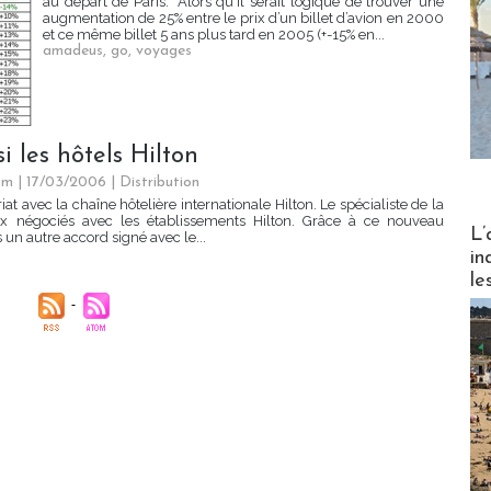
au départ de Paris. "Alors qu'il serait logique de trouver une
augmentation de 25% entre le prix d’un billet d’avion en 2000
et ce même billet 5 ans plus tard en 2005 (+-15% en...
amadeus
,
go
,
voyages
 les hôtels Hilton
om | 17/03/2006
|
Distribution
 avec la chaîne hôtelière internationale Hilton. Le spécialiste de la
rix négociés avec les établissements Hilton. Grâce à ce nouveau
Partez
L’
 un autre accord signé avec le...
in
le