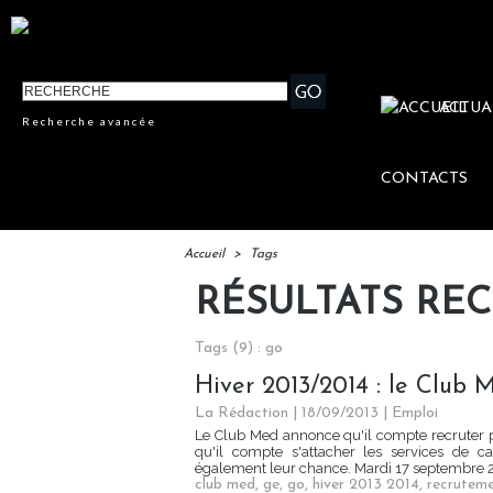
ACTUA
Recherche avancée
CONTACTS
Accueil
>
Tags
RÉSULTATS RE
Tags (9) : go
Hiver 2013/2014 : le Club 
La Rédaction
| 18/09/2013
|
Emploi
Le Club Med annonce qu'il compte recruter p
qu'il compte s'attacher les services de 
également leur chance. Mardi 17 septembre 2
club med
,
ge
,
go
,
hiver 2013 2014
,
recrutem