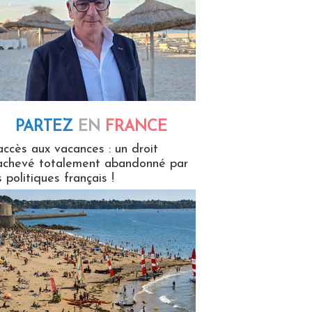
PARTEZ
EN
FRANCE
 en France
accès aux vacances : un droit
achevé totalement abandonné par
s politiques français !