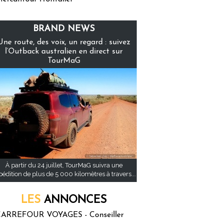
BRAND NEWS
Une route, des voix, un regard : suivez
l’Outback australien en direct sur
TourMaG
À partir du 24 juillet, TourMaG suivra une
pédition de plus de 5 000 kilomètres à travers...
LES
ANNONCES
ARREFOUR VOYAGES - Conseiller