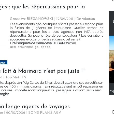
: quelles répercussions pour la
Geneviève BIEGANOWSKI | 12/02/2011
|
Distribution
Les évènements géo-politiques ont fait passer au second plan
la fusion de 3 géants de l'etourisme. Quelles seront les
répercussions pour les 2 000 agences non IATA auprès
desquelles Go joue le rôle de consolidateur ? Les conditions
accordées évolueront-elles et dans quel sens ?
Lire l'enquête de Geneviève BIEGANOWSKI
axa
,
etourisme
,
go
,
opodo
s fait à Marmara n’est pas juste !''
06
|
TourMaG TV
e, d’après son Pdg Carlos da Silva, devrait atteindre ses objectifs sur
res de 400 millions d’euros ; son résultat avant impôt repassera en
du nouveau modèle économique et du passage à la commission zéro.
ex
Corgier
challenge agents de voyages
C
om | 20/10/2006
|
BONS PLANS AGV