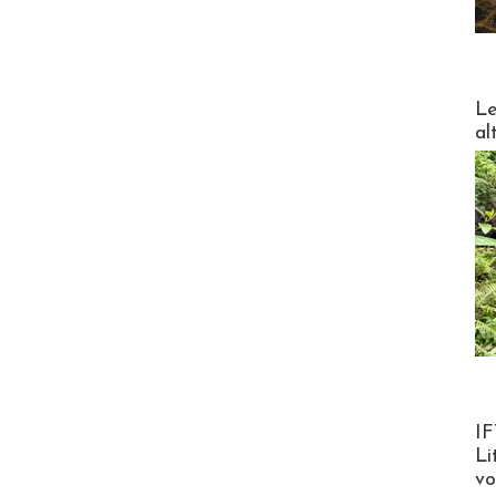
DESTI
Le
al
Product
IF
Li
v