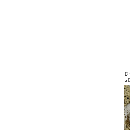
AirMa
Dr
e