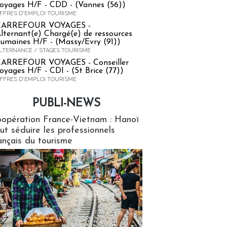
oyages H/F - CDD - (Vannes (56))
FFRES D'EMPLOI TOURISME
CARREFOUR VOYAGES -
lternant(e) Chargé(e) de ressources
umaines H/F - (Massy/Evry (91))
LTERNANCE / STAGES TOURISME
ARREFOUR VOYAGES - Conseiller
oyages H/F - CDI - (St Brice (77))
FFRES D'EMPLOI TOURISME
PUBLI-NEWS
ews
opération France-Vietnam : Hanoï
ut séduire les professionnels
ançais du tourisme