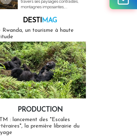
travers ses paysages contrastés,
montagnes imposantes,...
DESTI
MAG
MAG
 Rwanda, un tourisme à haute
titude
PRODUCTION
ion
TM : lancement des "Escales
ttéraires", la première librairie du
oyage