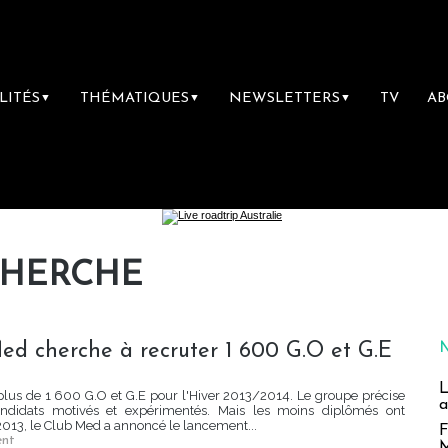
LITÉS
THÉMATIQUES
NEWSLETTERS
TV
A
▼
▼
▼
CHERCHE
Med cherche à recruter 1 600 G.O et G.E
L
lus de 1 600 G.O et G.E pour l'Hiver 2013/2014. Le groupe précise
a
candidats motivés et expérimentés. Mais les moins diplômés ont
013, le Club Med a annoncé le lancement...
F
ent
M