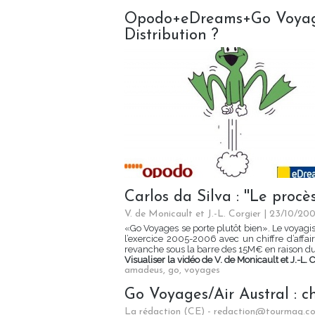
Opodo+eDreams+Go Voyages 
Distribution ?
Carlos da Silva : ''Le procè
V. de Monicault et J.-L. Corgier | 23/10/20
«Go Voyages se porte plutôt bien». Le voyagist
l’exercice 2005-2006 avec un chiffre d’affai
revanche sous la barre des 15M€ en raison 
Visualiser la vidéo de V. de Monicault et J.-L. 
amadeus
,
go
,
voyages
Go Voyages/Air Austral : 
La rédaction (CE) - redaction@tourmag.c