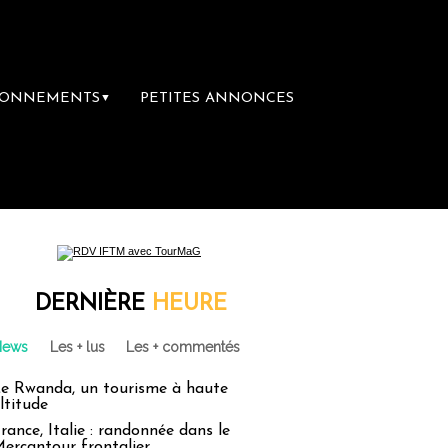
BONNEMENTS
PETITES ANNONCES
▼
DERNIÈRE
HEURE
News
Les + lus
Les + commentés
e Rwanda, un tourisme à haute
ltitude
rance, Italie : randonnée dans le
ercantour frontalier