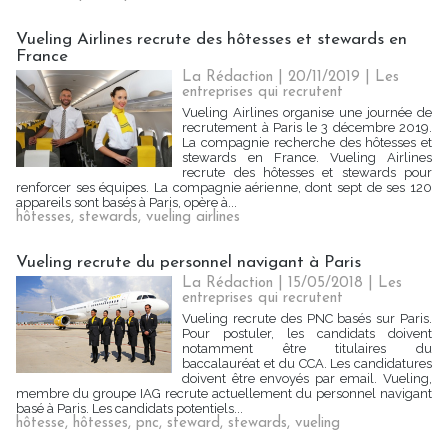
Vueling Airlines recrute des hôtesses et stewards en
France
La Rédaction
| 20/11/2019
|
Les
entreprises qui recrutent
Vueling Airlines organise une journée de
recrutement à Paris le 3 décembre 2019.
La compagnie recherche des hôtesses et
stewards en France. Vueling Airlines
recrute des hôtesses et stewards pour
renforcer ses équipes. La compagnie aérienne, dont sept de ses 120
appareils sont basés à Paris, opère à...
hôtesses
,
stewards
,
vueling airlines
Vueling recrute du personnel navigant à Paris
La Rédaction
| 15/05/2018
|
Les
entreprises qui recrutent
Vueling recrute des PNC basés sur Paris.
Pour postuler, les candidats doivent
notamment être titulaires du
baccalauréat et du CCA. Les candidatures
doivent être envoyés par email. Vueling,
membre du groupe IAG recrute actuellement du personnel navigant
basé à Paris. Les candidats potentiels...
hôtesse
,
hôtesses
,
pnc
,
steward
,
stewards
,
vueling