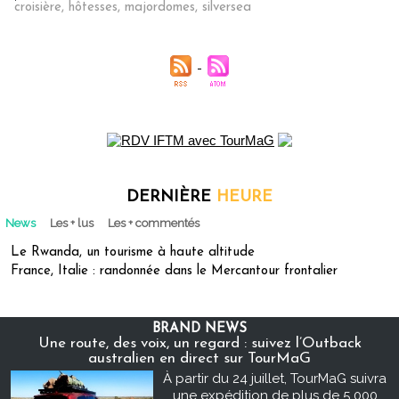
croisière
,
hôtesses
,
majordomes
,
silversea
DERNIÈRE
HEURE
News
Les + lus
Les + commentés
Le Rwanda, un tourisme à haute altitude
France, Italie : randonnée dans le Mercantour frontalier
BRAND NEWS
Une route, des voix, un regard : suivez l’Outback
australien en direct sur TourMaG
À partir du 24 juillet, TourMaG suivra
une expédition de plus de 5 000