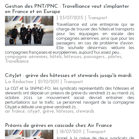
Gestion des PNT/PNC : Travelliance veut s'implanter
en France et en Europe
| 23/07/2015
|
Transport
Travelliance est une entreprise qui se
charge de trouver des hôtels et transports
pour les équipages en escale des
compagnies aériennes, ainsi que pour les
passagers, en cas de problème d’avion.
Elle souhaite désormais séduire les
compagnies françaises et européennes, aujourd’hui assez peu...
compagnie aériennes
,
hôtels
,
hôtesses
,
passagers.
,
pilotes
,
Travelliance
CityJet : grève des hôtesses et stewards jusqu'à mardi
La Rédaction
| 21/10/2011
|
Transport
La CGT et la SNPNC-FO, les syndicats représentatifs des hôtesses et
stewards ont déposé un préavis de grève du vendredi 21 au mardi 25
octobre 2011. Le mouvement social devrait entraîner des
perturbations sur le trafic. Le personnel navigant de la compagnie
CityJet a débuté une grève vendredi 21...
air france
,
cityjet
,
grève
,
hôtesses
,
stewards
Préavis de grèves en cascade chez Air France
| 18/07/2011
|
Transport
Appel à la grève de deux syndicats de