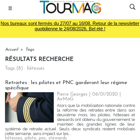
☰
Nos bureaux sont fermés du 27/07 au 16/08. Retour de la newsletter
quotidienne le 24/08/2026. Bel été !
Accueil
>
Tags
RÉSULTATS RECHERCHE
Tags (8) : hôtesses
Retraites : les pilotes et PNC garderont leur régime
spécifique
Pierre Georges
| 06/01/2020
|
AirMaG
Alors que la mobilisation nationale contre
la réforme des retraites entre dans son
deuxième mois, les pilotes, hôtesses et
stewards ont obtenu du gouvernement le
maintien des grandes lignes de leur
système de retraite actuel. Seuls deux syndicats restent mobilisés
cette semaine, sans impact sur les...
hôtesses
,
pilote
,
pnc
,
stewards