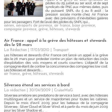
pilotes du 29 juillet au 1er août, et de sept
syndicats de PNC aux mêmes dates, puis
du puissant SNPL du 5 au 8 août : la
pression sociale monte chez Air France
avec des prévisions d’inévitables galères
pour les passagers. Fort de l’aval des pilotes du SNPL qui...
aérien
,
aéroports de province
,
air france
,
base province
,
compagnie province
,
grève
,
hôtesses
,
stewards
Air France : appel à la grève des hôtesses et stewards
dès le 28 mars
La Rédaction | 17/03/2010
|
Transport
Les hôtesses et stewards d'Air France ont lancé un appel à la grève
dès le 28 mars pour protester contre un plan de réduction des coûts
d’exploitation des vols moyens et courts courriers. L'objectif de la
compagnie étant de contrer la concurrence des compagnies low cost.
Les hôtesses et stewards...
air france
,
grève
,
hôtesses
,
stewards
Silversea étend ses services à bord
La rédaction | 30/04/2009
|
CruiseMaG
Silversea améliore ses prestations de service à bord, avec des hôtesses
multilingues et un service de majordomes pour toutes les cabines.
Depuis le mois d'avril 2009 pour les bateaux de la compagnie
Silversea : Silver Cloud et Silver Wind, et à partir du mois de juin 2009
pour les Silver Shadow et...