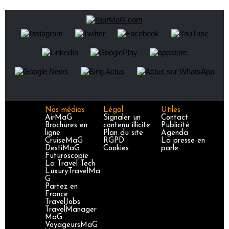
Nos médias
Légal
Utiles
AirMaG
Signaler un
Contact
Brochures en
contenu illicite
Publicité
ligne
Plan du site
Agenda
CruiseMaG
RGPD
La presse en
DestiMaG
Cookies
parle
Futuroscopie
La Travel Tech
LuxuryTravelMa
G
Partez en
France
TravelJobs
TravelManager
MaG
VoyageursMaG