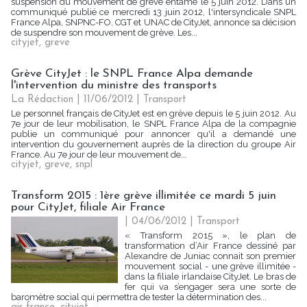
suspension du mouvement de grève entamé le 5 juin 2012. Dans un
communiqué publié ce mercredi 13 juin 2012, l'intersyndicale SNPL
France Alpa, SNPNC-FO, CGT et UNAC de CityJet, annonce sa décision
de suspendre son mouvement de grève. Les...
cityjet
,
greve
Grève CityJet : le SNPL France Alpa demande
l'intervention du ministre des transports
La Rédaction
| 11/06/2012
|
Transport
Le personnel français de CityJet est en grève depuis le 5 juin 2012. Au
7e jour de leur mobilisation, le SNPL France Alpa de la compagnie
publie un communiqué pour annoncer qu'il a demandé une
intervention du gouvernement auprès de la direction du groupe Air
France. Au 7e jour de leur mouvement de...
cityjet
,
greve
,
snpl
Transform 2015 : 1ère grève illimitée ce mardi 5 juin
pour CityJet, filiale Air France
| 04/06/2012
|
Transport
« Transform 2015 », le plan de
transformation d’Air France dessiné par
Alexandre de Juniac connait son premier
mouvement social - une grève illimitée -
dans la filiale irlandaise CityJet. Le bras de
fer qui va s’engager sera une sorte de
baromètre social qui permettra de tester la détermination des...