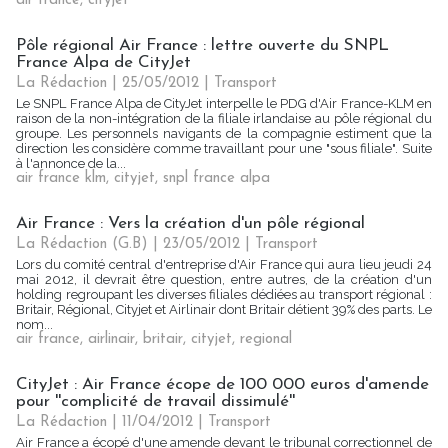
air france
,
cityjet
Pôle régional Air France : lettre ouverte du SNPL
France Alpa de CityJet
La Rédaction
| 25/05/2012
|
Transport
Le SNPL France Alpa de CityJet interpelle le PDG d'Air France-KLM en
raison de la non-intégration de la filiale irlandaise au pôle régional du
groupe. Les personnels navigants de la compagnie estiment que la
direction les considère comme travaillant pour une "sous filiale". Suite
à l'annonce de la...
air france klm
,
cityjet
,
snpl france alpa
Air France : Vers la création d'un pôle régional
La Rédaction (G.B) | 23/05/2012
|
Transport
Lors du comité central d'entreprise d'Air France qui aura lieu jeudi 24
mai 2012, il devrait être question, entre autres, de la création d'un
holding regroupant les diverses filiales dédiées au transport régional :
Britair, Régional, Cityjet et Airlinair dont Britair détient 39% des parts. Le
nom...
air france
,
airlinair
,
britair
,
cityjet
,
regional
CityJet : Air France écope de 100 000 euros d'amende
pour ''complicité de travail dissimulé''
La Rédaction
| 11/04/2012
|
Transport
Air France a écopé d'une amende devant le tribunal correctionnel de