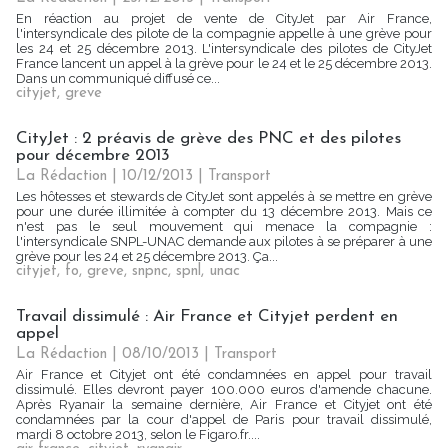
En réaction au projet de vente de CityJet par Air France,
l'intersyndicale des pilote de la compagnie appelle à une grève pour
les 24 et 25 décembre 2013. L'intersyndicale des pilotes de CityJet
France lancent un appel à la grève pour le 24 et le 25 décembre 2013.
Dans un communiqué diffusé ce...
cityjet
,
greve
CityJet : 2 préavis de grève des PNC et des pilotes
pour décembre 2013
La Rédaction
| 10/12/2013
|
Transport
Les hôtesses et stewards de CityJet sont appelés à se mettre en grève
pour une durée illimitée à compter du 13 décembre 2013. Mais ce
n'est pas le seul mouvement qui menace la compagnie :
l'intersyndicale SNPL-UNAC demande aux pilotes à se préparer à une
grève pour les 24 et 25 décembre 2013. Ça...
cityjet
,
fo
,
greve
,
snpnc
,
spnl
,
unac
Travail dissimulé : Air France et Cityjet perdent en
appel
La Rédaction
| 08/10/2013
|
Transport
Air France et Cityjet ont été condamnées en appel pour travail
dissimulé. Elles devront payer 100.000 euros d'amende chacune.
Après Ryanair la semaine dernière, Air France et Cityjet ont été
condamnées par la cour d'appel de Paris pour travail dissimulé,
mardi 8 octobre 2013, selon le Figaro.fr....