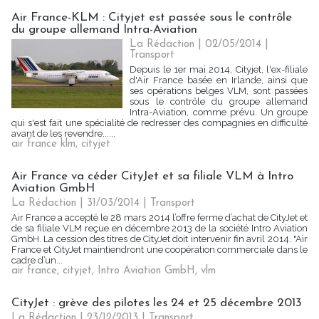
Air France-KLM : Cityjet est passée sous le contrôle
du groupe allemand Intra-Aviation
La Rédaction
| 02/05/2014
|
Transport
Depuis le 1er mai 2014, Cityjet, l'ex-filiale
d'Air France basée en Irlande, ainsi que
ses opérations belges VLM, sont passées
sous le contrôle du groupe allemand
Intra-Aviation, comme prévu. Un groupe
qui s'est fait une spécialité de redresser des compagnies en difficulté
avant de les revendre......
air france klm
,
cityjet
Air France va céder CityJet et sa filiale VLM à Intro
Aviation GmbH
La Rédaction
| 31/03/2014
|
Transport
Air France a accepté le 28 mars 2014 l’offre ferme d’achat de CityJet et
de sa filiale VLM reçue en décembre 2013 de la société Intro Aviation
GmbH. La cession des titres de CityJet doit intervenir fin avril 2014. "Air
France et CityJet maintiendront une coopération commerciale dans le
cadre d’un...
air france
,
cityjet
,
Intro Aviation GmbH
,
vlm
CityJet : grève des pilotes les 24 et 25 décembre 2013
La Rédaction
| 23/12/2013
|
Transport