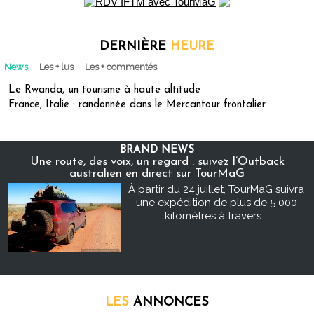
DERNIÈRE
HEURE
News
Les + lus
Les + commentés
Le Rwanda, un tourisme à haute altitude
France, Italie : randonnée dans le Mercantour frontalier
BRAND NEWS
Une route, des voix, un regard : suivez l’Outback
australien en direct sur TourMaG
À partir du 24 juillet, TourMaG suivra
une expédition de plus de 5 000
kilomètres à travers...
LES
ANNONCES