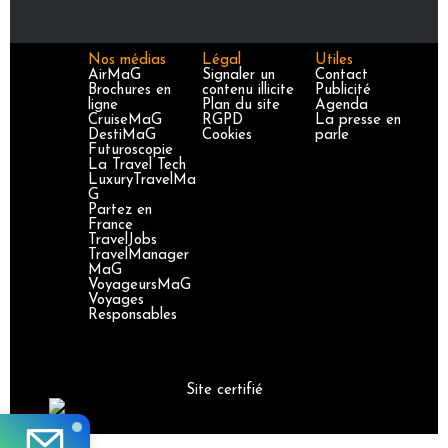
Nos médias
Légal
Utiles
AirMaG
Signaler un
Contact
Brochures en
contenu illicite
Publicité
ligne
Plan du site
Agenda
CruiseMaG
RGPD
La presse en
DestiMaG
Cookies
parle
Futuroscopie
La Travel Tech
LuxuryTravelMa
G
Partez en
France
TravelJobs
TravelManager
MaG
VoyageursMaG
Voyages
Responsables
Site certifié