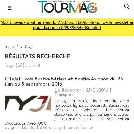
☰
Nos bureaux sont fermés du 27/07 au 16/08. Retour de la newsletter
quotidienne le 24/08/2026. Bel été !
Accueil
>
Tags
RÉSULTATS RECHERCHE
Tags (29) : cityjet
CityJet : vols Bastia-Béziers et Bastia-Avignon du 25
juin au 3 septembre 2016
La Rédaction
| 27/01/2016
|
Transport
Le 25 juin 2016, CityJet ouvrira deux
nouvelles lignes au départ de Bastia : vers
Béziers et Avignon. Elles seront
desservies une fois par semaine jusqu'au
3 septembre 2016. Les vols seront
effectués en Avro RJ85.
avignon
,
bastia
,
beziers
,
cityjet
,
corse
,
france