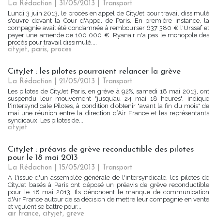
La Rédaction
| 31/05/2013
|
Transport
Lundi 3 juin 2013, le procès en appel de CityJet pour travail dissimulé
s'ouvre devant la Cour d'Appel de Paris. En première instance, la
compagnie avait été condamnée à rembourser 637 380 € l'Urssaf et
payer une amende de 100 000 €. Ryanair n'a pas le monopole des
procès pour travail dissimulé....
cityjet
,
paris
,
proces
CityJet : les pilotes pourraient relancer la grève
La Rédaction
| 21/05/2013
|
Transport
Les pilotes de CityJet Paris, en grève à 92%, samedi 18 mai 2013, ont
suspendu leur mouvement "jusqu’au 24 mai 18 heures", indique
l'intersyndicale Pilotes, à condition d’obtenir "avant la fin du mois" de
mai une réunion entre la direction d’Air France et les représentants
syndicaux. Les pilotes de...
cityjet
CityJet : préavis de grève reconductible des pilotes
pour le 18 mai 2013
La Rédaction
| 15/05/2013
|
Transport
A l'issue d'un assemblée générale de l'intersyndicale, les pilotes de
CityJet basés à Paris ont déposé un préavis de grève reconductible
pour le 18 mai 2013. Ils dénoncent le manque de communication
d'Air France autour de sa décision de mettre leur compagnie en vente
et veulent se battre pour...
air france
,
cityjet
,
greve