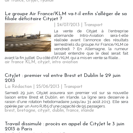
air france
,
cityjet
,
ryanair
Le groupe Air France/KLM va-t-il enfin s'alléger de sa
filiale déficitaire Cityjet ?
| 24/07/2013
|
Transport
La vente de Cityjet à l'entreprise
allemande Intro-Aviation sera-t-elle
réalisée avant l'annonce des résultats
semestriels du groupe Air France/KLM ce
vendredi ? En Allemagne, la rumeur
laissait entendre que le deal serait fait
avant la fin juillet. Du côté d'AF/KLM, qui a mis en vente sa filiale...
air france KLM
,
cityjet
,
intro aviation
CityJet : premier vol entre Brest et Dublin le 29 juin
2013
La Rédaction
| 25/06/2013
|
Transport
Samedi 29 juin, CityJet assurera son premier vol sur sa nouvelle
liaison entre Brest et Dublin, en Irlande. La ligne sera desservie à
raison d'une rotation hebdomadaire jusqu'au 31 août 2013. Elle sera
opérée par un Avro RJ85 d'une capacité de 95 passagers.
brest
,
bretagne
,
cityjet
,
dublin
,
france
,
irlande
Travail dissimulé : procès en appel de CityJet le 3 juin
2013 à Paris