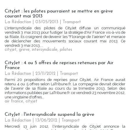
CityJet : les pilotes pourraient se mettre en grève
courant mai 2013
La Rédaction
| 03/05/2013
|
Transport
L'intersyndicale des pilotes de CityJet diffuse un communiqué
vendredi 3 mai 2013 pour fustiger la stratégie d'Air France vis-à-vis de
sa filiale. Ils craignent de devenir les "Florange de l'aérien" et menace
de déclencher des mouvements sociaux courant mai 2013. Ce
vendredi 3 mai 2013,...
cityjet
,
greve
,
intersyndicale
,
pilotes
CityJet : 4 ou 5 offres de reprises retenues par Air
France
La Rédaction
| 23/11/2012
|
Transport
Parmi 20 propositions de reprises pour CityJet, Air France aurait
retenu 4 ou 5 offres selon LaTribune.fr. La compagnie devrait décider
de l'avenir de sa filiale au cours du 1e trimestre 2013. Selon des
informations publiées par LaTribune.fr ce vendredi 23 novembre 2012,
une vingtaine d'offres...
air france
,
cityjet
CityJet : l'intersyndicale suspend la grève
La Rédaction
| 13/06/2012
|
Transport
Mercredi 13 juin 2012, l'intersyndicale de CityJet annonce la