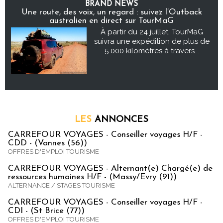
BRAND NEWS
Une route, des voix, un regard : suivez l’Outback
australien en direct sur TourMaG
À partir du 24 juillet, TourMaG
suivra une expédition de plus de
5 000 kilomètres à travers...
LES
ANNONCES
CARREFOUR VOYAGES - Conseiller voyages H/F -
CDD - (Vannes (56))
OFFRES D'EMPLOI TOURISME
CARREFOUR VOYAGES - Alternant(e) Chargé(e) de
ressources humaines H/F - (Massy/Evry (91))
ALTERNANCE / STAGES TOURISME
CARREFOUR VOYAGES - Conseiller voyages H/F -
CDI - (St Brice (77))
OFFRES D'EMPLOI TOURISME