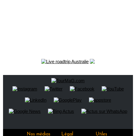
Nos médias
Légal
Utiles