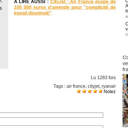
»,
A LIRE AUSSI :
CityJet : Air France écope de
A
100 000 euros d'amende pour ''complicité de
s
h
travail dissimulé''
A
v
O
Publi-n
Co
ve
fr
Lu 1283 fois
Tags
:
air france
,
cityjet
,
ryanair
Notez