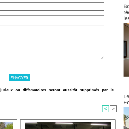
Bo
ré
le
jurieux ou diffamatoires seront aussitôt supprimés par le
Distribu
Le
Ed
<
>