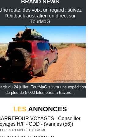
BRAND NEWS
Une route, des voix, un regard : suivez
l’Outback australien en direct sur
TourMaG
artir du 24 juillet, TourMaG suivra une expédition
de plus de 5 000 kilomètres à travers...
LES
ANNONCES
CARREFOUR VOYAGES - Conseiller
oyages H/F - CDD - (Vannes (56))
FFRES D'EMPLOI TOURISME