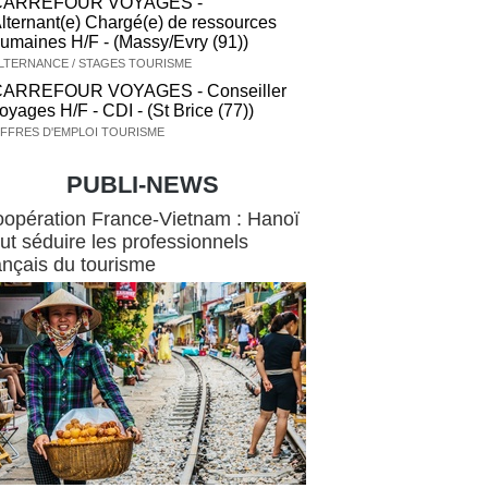
CARREFOUR VOYAGES -
lternant(e) Chargé(e) de ressources
umaines H/F - (Massy/Evry (91))
LTERNANCE / STAGES TOURISME
CARREFOUR VOYAGES - Conseiller
oyages H/F - CDI - (St Brice (77))
FFRES D'EMPLOI TOURISME
PUBLI-NEWS
ews
opération France-Vietnam : Hanoï
ut séduire les professionnels
ançais du tourisme