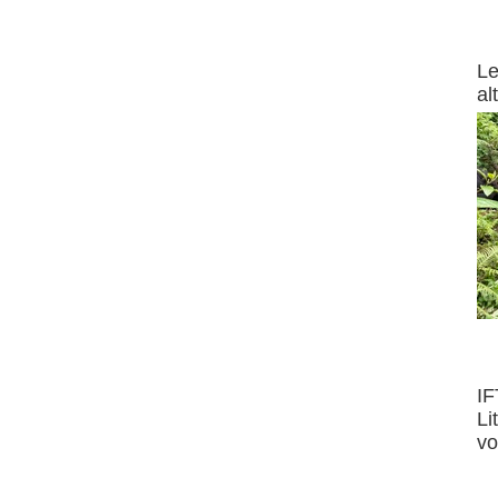
DEST
Le
al
Product
IF
Li
v