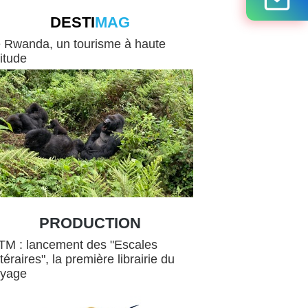
DESTI
MAG
IMAG
 Rwanda, un tourisme à haute
titude
PRODUCTION
ion
TM : lancement des "Escales
ttéraires", la première librairie du
oyage