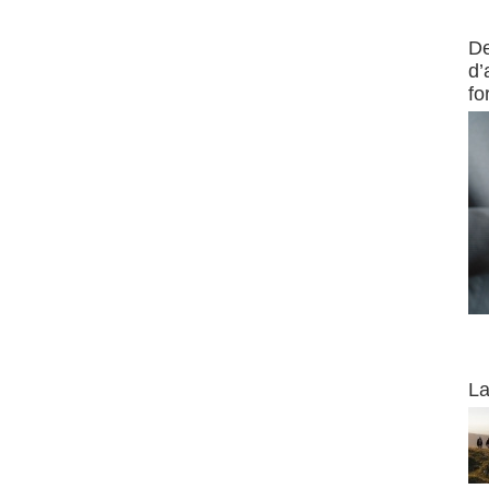
Actus 
De
d’
fo
Webina
La