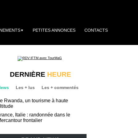
NEMENTS
PETITES ANNONCES
CONTACTS
▼
DERNIÈRE
HEURE
News
Les + lus
Les + commentés
e Rwanda, un tourisme à haute
ltitude
rance, Italie : randonnée dans le
ercantour frontalier