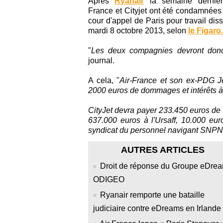
Après
Ryanair
la semaine dernièr
France et Cityjet ont été condamnées 
cour d'appel de Paris pour travail dis
mardi 8 octobre 2013, selon
le Figaro.
"
Les deux compagnies devront don
journal.
A cela, "
Air-France et son ex-PDG Je
2000 euros de dommages et intérêts à 2
CityJet devra payer 233.450 euros de d
637.000 euros à l'Ursaff, 10.000 e
syndicat du personnel navigant SNP
AUTRES ARTICLES
Droit de réponse du Groupe eDre
ODIGEO
Ryanair remporte une bataille
judiciaire contre eDreams en Irlande