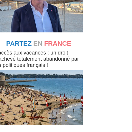
PARTEZ
EN
FRANCE
 en France
accès aux vacances : un droit
achevé totalement abandonné par
s politiques français !