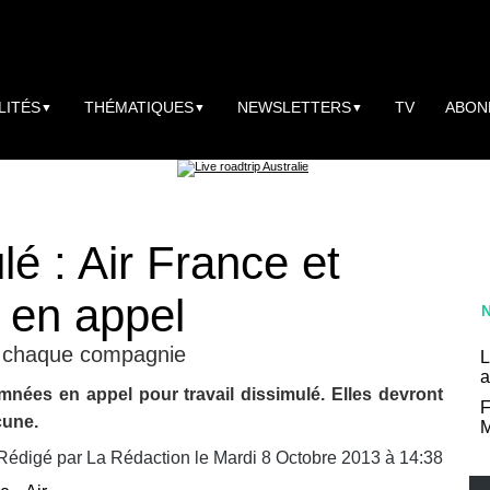
LITÉS
THÉMATIQUES
NEWSLETTERS
TV
ABON
▼
▼
▼
lé : Air France et
t en appel
 chaque compagnie
L
a
amnées en appel pour travail dissimulé. Elles devront
F
cune.
M
Rédigé par
La Rédaction
le Mardi 8 Octobre 2013 à 14:38