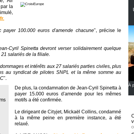
e, Air
par la
simulé,
fr.
c payer 100.000 euros d'amende chacune
", précise le
an-Cyril Spinetta devront verser solidairement quelque
1 salariés de la filiale.
ommages et intérêts aux 27 salariés parties civiles, plus
uros au syndicat de pilotes SNPL et la même somme au
NC
".
À p
De plus, la condamnation de Jean-Cyril Spinetta à
payer 15.000 euros d'amende pour les mêmes
ams
motifs a été confirmée.
Le dirigeant de Cityjet, Mickaël Collins, condamné
à la même peine en première instance, a été
v
relaxé.
O