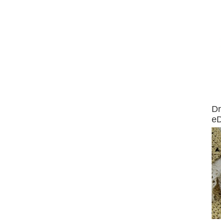
AirMa
Dr
e