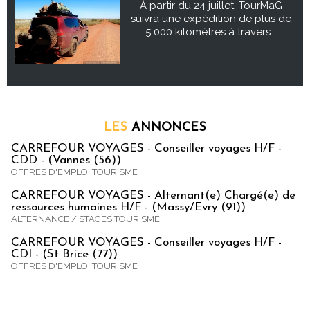
À partir du 24 juillet, TourMaG
suivra une expédition de plus de
5 000 kilomètres à travers...
LES
ANNONCES
CARREFOUR VOYAGES - Conseiller voyages H/F -
CDD - (Vannes (56))
OFFRES D'EMPLOI TOURISME
CARREFOUR VOYAGES - Alternant(e) Chargé(e) de
ressources humaines H/F - (Massy/Evry (91))
ALTERNANCE / STAGES TOURISME
CARREFOUR VOYAGES - Conseiller voyages H/F -
CDI - (St Brice (77))
OFFRES D'EMPLOI TOURISME