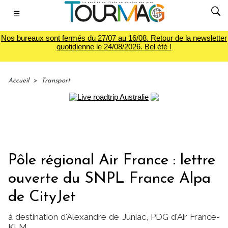
☰
Nos bureaux sont fermés du 27/07 au 16/08. Retour de la newsletter
quotidienne le 24/08/2026. Bel été !
Accueil
>
Transport
Pôle régional Air France : lettre
ouverte du SNPL France Alpa
de CityJet
à destination d'Alexandre de Juniac, PDG d'Air France-
KLM