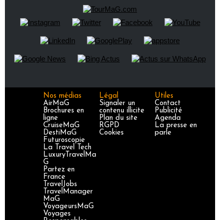
Nos médias
Légal
Utiles
AirMaG
Signaler un
Contact
Brochures en
contenu illicite
Publicité
ligne
Plan du site
Agenda
CruiseMaG
RGPD
La presse en
DestiMaG
Cookies
parle
Futuroscopie
La Travel Tech
LuxuryTravelMa
G
Partez en
France
TravelJobs
TravelManager
MaG
VoyageursMaG
Voyages