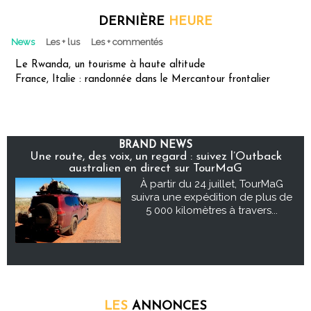
DERNIÈRE
HEURE
News
Les + lus
Les + commentés
Le Rwanda, un tourisme à haute altitude
France, Italie : randonnée dans le Mercantour frontalier
BRAND NEWS
Une route, des voix, un regard : suivez l’Outback
australien en direct sur TourMaG
À partir du 24 juillet, TourMaG
suivra une expédition de plus de
5 000 kilomètres à travers...
LES
ANNONCES