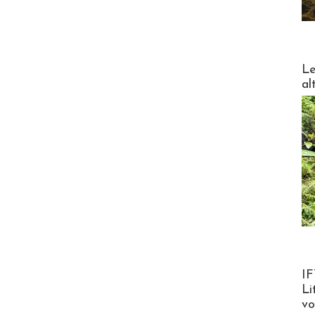
DESTI
Le
al
Product
IF
Li
v