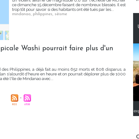
un violent séisme de magnitude 6,8 sur l'échelle de Richter
ce dimanche 15 décembre faisant de nombreux blessés. Il est
trop tôt pour savoir si des habitants ont été tués par les...
mindanao
,
philippines
,
séisme
opicale Washi pourrait faire plus d'un
d des Philippines, a déjà fait au moins 652 morts et 808 disparus, a
an s'alourdit d'heure en heure et on pourrait déplorer plus de 1000
 été l'île de Mindanao avec...
ex
C