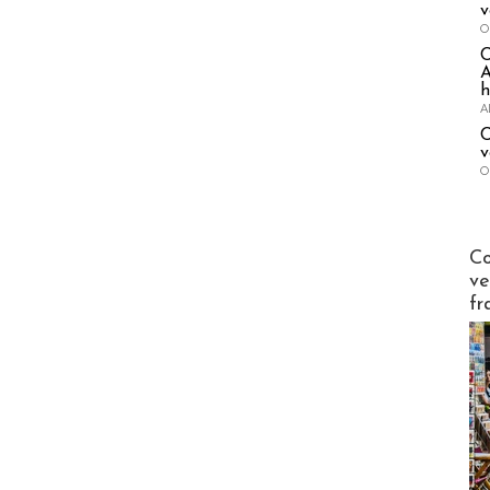
v
O
A
h
A
C
v
O
Publi-n
Co
ve
fr