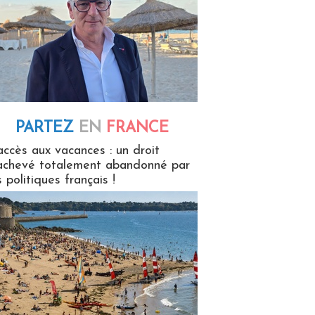
PARTEZ
EN
FRANCE
 en France
accès aux vacances : un droit
achevé totalement abandonné par
s politiques français !