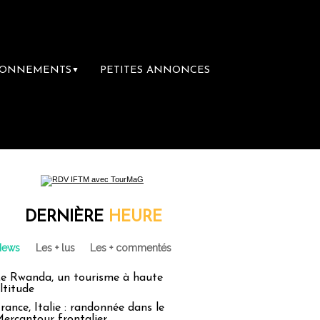
BONNEMENTS
PETITES ANNONCES
▼
DERNIÈRE
HEURE
News
Les + lus
Les + commentés
e Rwanda, un tourisme à haute
ltitude
rance, Italie : randonnée dans le
ercantour frontalier