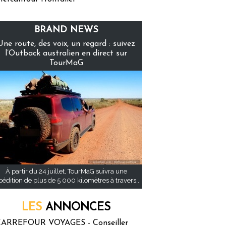
BRAND NEWS
Une route, des voix, un regard : suivez
l’Outback australien en direct sur
TourMaG
À partir du 24 juillet, TourMaG suivra une
pédition de plus de 5 000 kilomètres à travers...
LES
ANNONCES
ARREFOUR VOYAGES - Conseiller