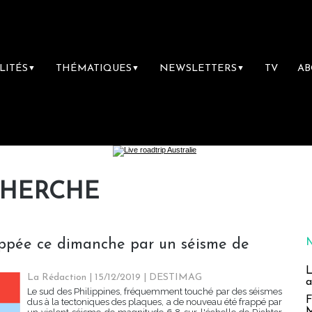
LITÉS
THÉMATIQUES
NEWSLETTERS
TV
A
▼
▼
▼
CHERCHE
appée ce dimanche par un séisme de
L
La Rédaction
| 15/12/2019
|
DESTIMAG
a
Le sud des Philippines, fréquemment touché par des séismes
F
dus à la tectoniques des plaques, a de nouveau été frappé par
M