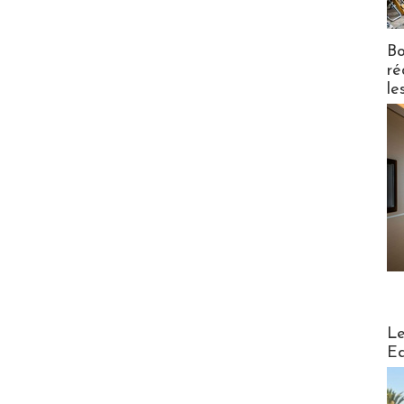
Bo
ré
le
Distribu
Le
Ed