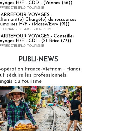
oyages H/F - CDD - (Vannes (56))
FFRES D'EMPLOI TOURISME
CARREFOUR VOYAGES -
lternant(e) Chargé(e) de ressources
umaines H/F - (Massy/Evry (91))
LTERNANCE / STAGES TOURISME
ARREFOUR VOYAGES - Conseiller
oyages H/F - CDI - (St Brice (77))
FFRES D'EMPLOI TOURISME
PUBLI-NEWS
ews
opération France-Vietnam : Hanoï
ut séduire les professionnels
ançais du tourisme