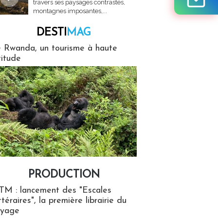
travers ses paysages contrastés,
montagnes imposantes,...
DESTI
MAG
MAG
 Rwanda, un tourisme à haute
titude
PRODUCTION
ion
TM : lancement des "Escales
ttéraires", la première librairie du
oyage