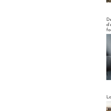
Actus V
De
d’
fo
Webinai
La