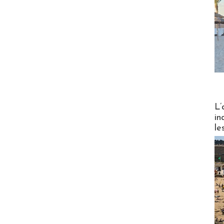
Partez
L’
in
le