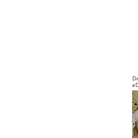
AirMa
Dr
e