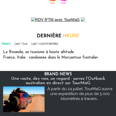
DERNIÈRE
HEURE
News
Les + lus
Les + commentés
Le Rwanda, un tourisme à haute altitude
France, Italie : randonnée dans le Mercantour frontalier
BRAND NEWS
Une route, des voix, un regard : suivez l’Outback
australien en direct sur TourMaG
À partir du 24 juillet, TourMaG suivra
une expédition de plus de 5 000
kilomètres à travers...