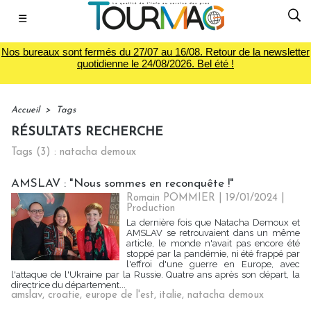
☰
Nos bureaux sont fermés du 27/07 au 16/08. Retour de la newsletter
quotidienne le 24/08/2026. Bel été !
Accueil
>
Tags
RÉSULTATS RECHERCHE
Tags (3) : natacha demoux
AMSLAV : "Nous sommes en reconquête !"
Romain POMMIER
| 19/01/2024
|
Production
La dernière fois que Natacha Demoux et
AMSLAV se retrouvaient dans un même
article, le monde n'avait pas encore été
stoppé par la pandémie, ni été frappé par
l'effroi d'une guerre en Europe, avec
l'attaque de l'Ukraine par la Russie. Quatre ans après son départ, la
directrice du département...
amslav
,
croatie
,
europe de l'est
,
italie
,
natacha demoux