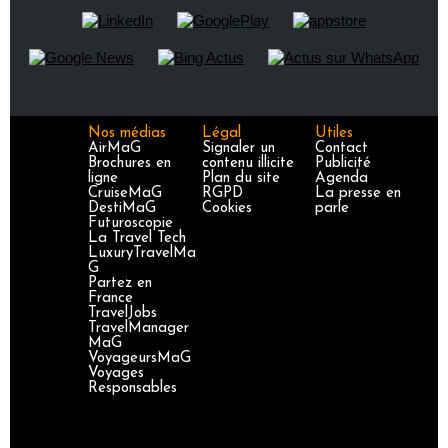
Nos médias
Légal
Utiles
AirMaG
Signaler un
Contact
Brochures en
contenu illicite
Publicité
ligne
Plan du site
Agenda
CruiseMaG
RGPD
La presse en
DestiMaG
Cookies
parle
Futuroscopie
La Travel Tech
LuxuryTravelMa
G
Partez en
France
TravelJobs
TravelManager
MaG
VoyageursMaG
Voyages
Responsables