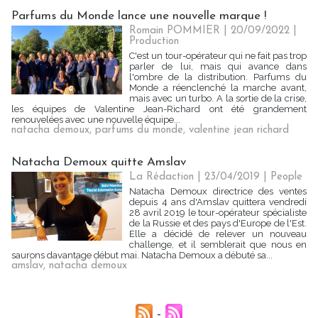
Parfums du Monde lance une nouvelle marque !
Romain POMMIER
| 20/09/2022
|
Production
C'est un tour-opérateur qui ne fait pas trop
parler de lui, mais qui avance dans
l'ombre de la distribution. Parfums du
Monde a réenclenché la marche avant,
mais avec un turbo. A la sortie de la crise,
les équipes de Valentine Jean-Richard ont été grandement
renouvelées avec une nouvelle équipe...
natacha demoux
,
parfums du monde
,
valentine jean richard
Natacha Demoux quitte Amslav
La Rédaction
| 23/04/2019
|
People
Natacha Demoux directrice des ventes
depuis 4 ans d'Amslav quittera vendredi
28 avril 2019 le tour-opérateur spécialiste
de la Russie et des pays d'Europe de l'Est.
Elle a décidé de relever un nouveau
challenge, et il semblerait que nous en
saurons davantage début mai. Natacha Demoux a débuté sa...
amslav
,
natacha demoux