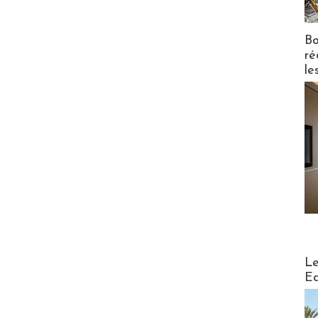
Bo
ré
le
Distribu
Le
Ed