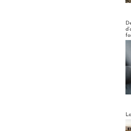
Actus V
De
d’
fo
Webinai
La