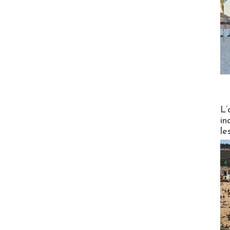
Partez
L’
in
le