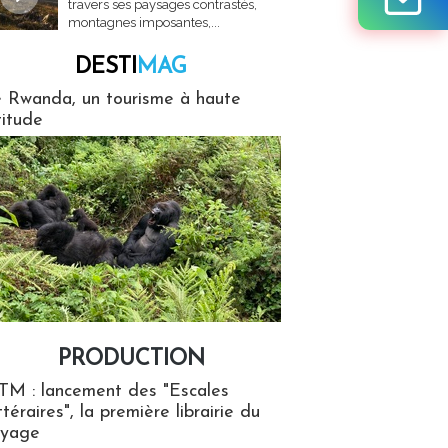
travers ses paysages contrastés,
montagnes imposantes,...
DESTI
MAG
MAG
 Rwanda, un tourisme à haute
titude
PRODUCTION
ion
TM : lancement des "Escales
ttéraires", la première librairie du
oyage