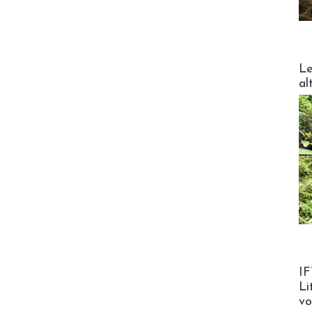
DESTI
Le
al
Product
IF
Li
v