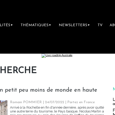
LITÉS
THÉMATIQUES
NEWSLETTERS
TV
A
▼
▼
▼
CHERCHE
 un petit peu moins de monde en haute
L
Romain POMMIER
| 24/07/2022
|
Partez en France
a
Arrivé à la Rochelle en fin d'année dernière, après avoir quitté
F
une autre terre du tourisme, le Pays basque, Nicolas Martin a
M