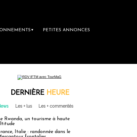
BONNEMENTS
PETITES ANNONCES
▼
DERNIÈRE
HEURE
News
Les + lus
Les + commentés
e Rwanda, un tourisme à haute
ltitude
rance, Italie : randonnée dans le
ercantour frontalier