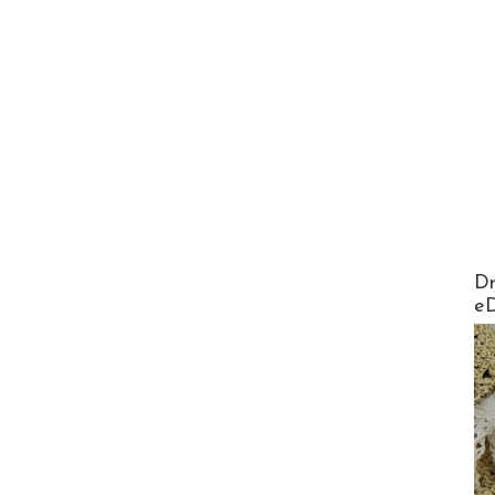
AirMa
Dr
e