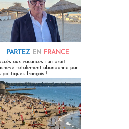
PARTEZ
EN
FRANCE
 en France
accès aux vacances : un droit
achevé totalement abandonné par
s politiques français !