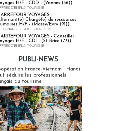
oyages H/F - CDD - (Vannes (56))
FFRES D'EMPLOI TOURISME
CARREFOUR VOYAGES -
lternant(e) Chargé(e) de ressources
umaines H/F - (Massy/Evry (91))
LTERNANCE / STAGES TOURISME
ARREFOUR VOYAGES - Conseiller
oyages H/F - CDI - (St Brice (77))
FFRES D'EMPLOI TOURISME
PUBLI-NEWS
ews
opération France-Vietnam : Hanoï
ut séduire les professionnels
ançais du tourisme