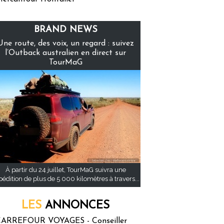
BRAND NEWS
Une route, des voix, un regard : suivez
l’Outback australien en direct sur
TourMaG
À partir du 24 juillet, TourMaG suivra une
pédition de plus de 5 000 kilomètres à travers...
LES
ANNONCES
ARREFOUR VOYAGES - Conseiller