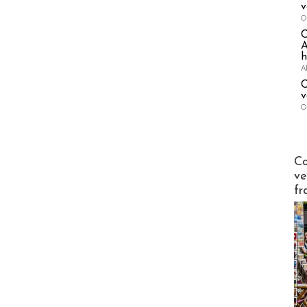
v
O
A
h
A
C
v
O
Publi-n
Co
ve
fr