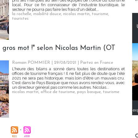
pris ses marques au sein des équipes de l'office du tourisme
local. Pour ce fin connaisseur de l'industrie touristique, le
secteur ne pourra pas faire les frais d'un débat...
la rochelle
,
mobilité douce
,
nicolas martin
,
tourisme
,
touristes
 gros mot !" selon Nicolas Martin (OT
Romain POMMIER
| 29/08/2021
|
Partez en France
L'heure des bilans a sonné dans toutes les destinations et
offices de tourisme français ! Il ne fait plus de doute que l'été
2021 ne sera pas historique, mais loin d'être un mauvais cru.
C'est dans le Pays Basque que nous avons rendez-vous, avec
un directeur général pas comme les autres. Nicolas...
nicolas martin
,
office de tourisme
,
pays basque
,
tourisme
ex
C