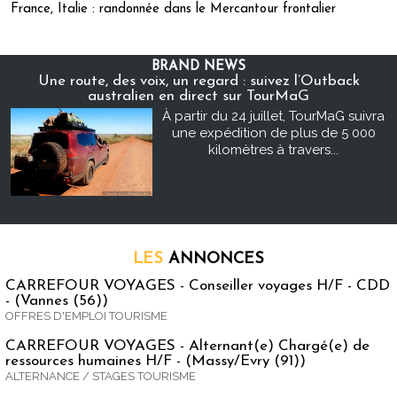
France, Italie : randonnée dans le Mercantour frontalier
BRAND NEWS
Une route, des voix, un regard : suivez l’Outback
australien en direct sur TourMaG
À partir du 24 juillet, TourMaG suivra
une expédition de plus de 5 000
kilomètres à travers...
LES
ANNONCES
CARREFOUR VOYAGES - Conseiller voyages H/F - CDD
- (Vannes (56))
OFFRES D'EMPLOI TOURISME
CARREFOUR VOYAGES - Alternant(e) Chargé(e) de
ressources humaines H/F - (Massy/Evry (91))
ALTERNANCE / STAGES TOURISME