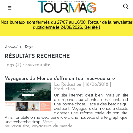
☰
Nos bureaux sont fermés du 27/07 au 16/08. Retour de la newsletter
quotidienne le 24/08/2026. Bel été !
Accueil
>
Tags
RÉSULTATS RECHERCHE
Tags (4) : nouveau site
Voyageurs du Monde s'offre un tout nouveau site
La Rédaction
| 18/06/2018
|
Production
Un site internet, c'est bien, mais un site
qui répond aux attentes des clients est
une bonne chose. Face à des besoins qui
évoluent, Voyageurs du monde a décidé
d'opérer une refonte totale de son site.
Ainsi, la plateforme web bénéficie d'une nouvelle charte graphique,
une recherche simplifiée et...
nouveau site
,
voyageurs du monde