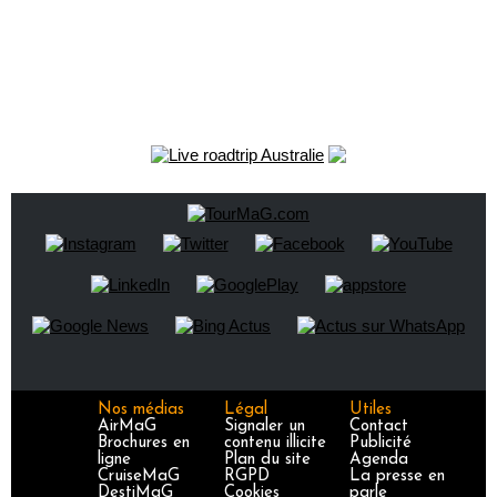
Nos médias
Légal
Utiles
AirMaG
Signaler un
Contact
Brochures en
contenu illicite
Publicité
ligne
Plan du site
Agenda
CruiseMaG
RGPD
La presse en
DestiMaG
Cookies
parle