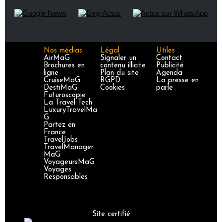
Nos médias
Légal
Utiles
AirMaG
Signaler un
Contact
Brochures en
contenu illicite
Publicité
ligne
Plan du site
Agenda
CruiseMaG
RGPD
La presse en
DestiMaG
Cookies
parle
Futuroscopie
La Travel Tech
LuxuryTravelMa
G
Partez en
France
TravelJobs
TravelManager
MaG
VoyageursMaG
Voyages
Responsables
Site certifié