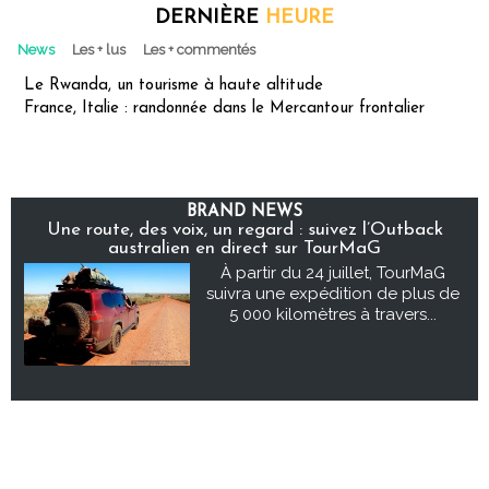
DERNIÈRE
HEURE
News
Les + lus
Les + commentés
Le Rwanda, un tourisme à haute altitude
France, Italie : randonnée dans le Mercantour frontalier
BRAND NEWS
Une route, des voix, un regard : suivez l’Outback
australien en direct sur TourMaG
À partir du 24 juillet, TourMaG
suivra une expédition de plus de
5 000 kilomètres à travers...