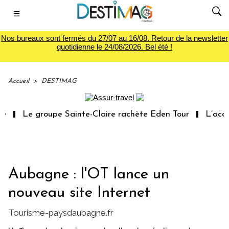
☰
Nos bureaux sont fermés du 27/07 au 16/08. Retour de la newsletter
quotidienne le 24/08/2026. Bel été !
Accueil
>
DESTIMAG
Le groupe Sainte-Claire rachète Eden Tour
L’accès 
Aubagne : l'OT lance un
nouveau site Internet
Tourisme-paysdaubagne.fr