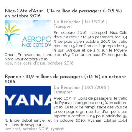
Nice-Côte d'Azur : 1,114 million de passagers (+0,5 %)
en octobre 2016
La Rédaction
| 14/11/2016
|
Transport
En octobre 2016, l'aéroport Nice-Côte
d'Azur a reçu 1 114 516 passagers, soit 0,4
% de plus qu'en octobre 2015. Le trafic
recul de 0,5 % en France. Il grimpe de 11,3
% sur l'Afrique et de 2 % sur le Moyen-
Orient. En revanche, il chute de 18,9 % en un an pour l'Amérique du
Nord. Pour octobre 2016,...
nice
,
nice cote d'azur
,
octobre 2016
Ryanair : 10,9 millions de passagers (+13 %) en octobre
2016
La Rédaction
| 02/11/2016
|
Transport
Avec 10,9 millions de passagers, le trafic
de Ryanair a progressé de 13 % en octobre
2016. Le taux de remplissage des vols de
la compagnie grimpe, lui, d'un point par
rapport à octobre 2015 pour atteindre 95
%. Entre début janvier et fin octobre 2016, Ryanair totalise 114,4
millions de voyageurs,...
low cost
,
octobre 2016
,
ryanair