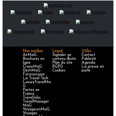
Nos médias
Légal
Utiles
AirMaG
Signaler un
Contact
Brochures en
contenu illicite
Publicité
ligne
Plan du site
Agenda
CruiseMaG
RGPD
La presse en
DestiMaG
Cookies
parle
Futuroscopie
La Travel Tech
LuxuryTravelMa
G
Partez en
France
TravelJobs
TravelManager
MaG
VoyageursMaG
Voyages