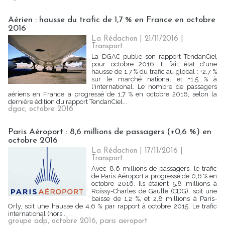
Aérien : hausse du trafic de 1,7 % en France en octobre
2016
La Rédaction
| 21/11/2016
|
Transport
La DGAC publie son rapport TendanCiel
pour octobre 2016. Il fait état d'une
hausse de 1,7 % du trafic au global : +2,7 %
sur le marché national et +1,5 % à
l'international. Le nombre de passagers
aériens en France a progressé de 1,7 % en octobre 2016, selon la
dernière édition du rapport TendanCiel...
dgac
,
octobre 2016
Paris Aéroport : 8,6 millions de passagers (+0,6 %) en
octobre 2016
La Rédaction
| 17/11/2016
|
Transport
Avec 8,6 millions de passagers, le trafic
de Paris Aéroport a progressé de 0,6 % en
octobre 2016. Ils étaient 5,8 millions à
Roissy-Charles de Gaulle (CDG), soit une
baisse de 1,2 %, et 2,8 millions à Paris-
Orly, soit une hausse de 4,6 % par rapport à octobre 2015. Le trafic
international (hors...
groupe adp
,
octobre 2016
,
paris aeroport