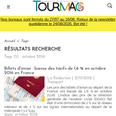
☰
Nos bureaux sont fermés du 27/07 au 16/08. Retour de la newsletter
quotidienne le 24/08/2026. Bel été !
Accueil
>
Tags
RÉSULTATS RECHERCHE
Tags (5) : octobre 2016
Billets d'avion : baisse des tarifs de 1,6 % en octobre
2016 en France
La Rédaction
| 21/11/2016
|
Transport
Les prix des billets d'avion au départ de la
France ont baissé de 1,6 % en octobre
2016. L'indice des prix de la direction
générale de l'aviation civile (DGAC) fait
état d'une diminution de 2 % sur le réseau
intérieur et de 1 % sur les lignes internationales au départ de la
métropole (-1,2 % au...
dgac
,
octobre 2016