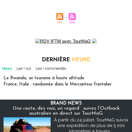
DERNIÈRE
HEURE
News
Les + lus
Les + commentés
Le Rwanda, un tourisme à haute altitude
France, Italie : randonnée dans le Mercantour frontalier
BRAND NEWS
Une route, des voix, un regard : suivez l’Outback
australien en direct sur TourMaG
À partir du 24 juillet, TourMaG suivra
une expédition de plus de 5 000
kilomètres à travers...