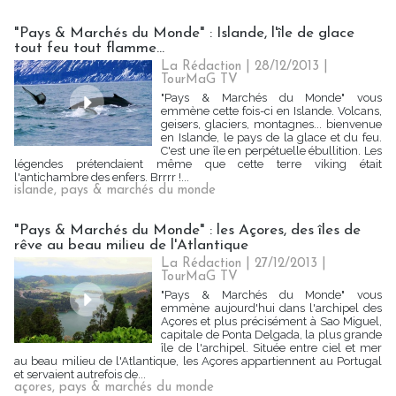
"Pays & Marchés du Monde" : Islande, l'île de glace
tout feu tout flamme...
La Rédaction
| 28/12/2013
|
TourMaG TV
"Pays & Marchés du Monde" vous
emmène cette fois-ci en Islande. Volcans,
geisers, glaciers, montagnes... bienvenue
en Islande, le pays de la glace et du feu.
C'est une île en perpétuelle ébullition. Les
légendes prétendaient même que cette terre viking était
l'antichambre des enfers. Brrrr !...
islande
,
pays & marchés du monde
"Pays & Marchés du Monde" : les Açores, des îles de
rêve au beau milieu de l'Atlantique
La Rédaction
| 27/12/2013
|
TourMaG TV
"Pays & Marchés du Monde" vous
emmène aujourd'hui dans l'archipel des
Açores et plus précisément à Sao Miguel,
capitale de Ponta Delgada, la plus grande
île de l'archipel. Située entre ciel et mer
au beau milieu de l'Atlantique, les Açores appartiennent au Portugal
et servaient autrefois de...
açores
,
pays & marchés du monde