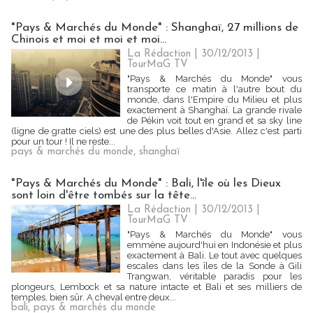
"Pays & Marchés du Monde" : Shanghaï, 27 millions de
Chinois et moi et moi et moi...
La Rédaction
| 30/12/2013
|
TourMaG TV
"Pays & Marchés du Monde" vous
transporte ce matin à l'autre bout du
monde, dans l'Empire du Milieu et plus
exactement à Shanghaï. La grande rivale
de Pékin voit tout en grand et sa sky line
(ligne de gratte ciels) est une des plus belles d'Asie. Allez c'est parti
pour un tour ! Il ne reste...
pays & marchés du monde
,
shanghaï
"Pays & Marchés du Monde" : Bali, l'île où les Dieux
sont loin d'être tombés sur la tête...
La Rédaction
| 30/12/2013
|
TourMaG TV
"Pays & Marchés du Monde" vous
emmène aujourd'hui en Indonésie et plus
exactement à Bali. Le tout avec quelques
escales dans les îles de la Sonde à Gili
Trangwan, véritable paradis pour les
plongeurs, Lembock et sa nature intacte et Bali et ses milliers de
temples, bien sûr. A cheval entre deux...
bali
,
pays & marchés du monde