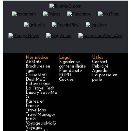
Nos médias
Légal
Utiles
AirMaG
Signaler un
Contact
Brochures en
contenu illicite
Publicité
ligne
Plan du site
Agenda
CruiseMaG
RGPD
La presse en
DestiMaG
Cookies
parle
Futuroscopie
La Travel Tech
LuxuryTravelMa
G
Partez en
France
TravelJobs
TravelManager
MaG
VoyageursMaG
Voyages