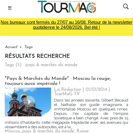
☰
Nos bureaux sont fermés du 27/07 au 16/08. Retour de la newsletter
quotidienne le 24/08/2026. Bel été !
Accueil
>
Tags
RÉSULTATS RECHERCHE
Tags (5) : pays & marchés du monde
"Pays & Marchés du Monde" : Moscou la rouge,
toujours aussi impériale !
La Rédaction
| 01/01/2014
|
TourMaG TV
Dans les années soixante, Gilbert Bécaud
et Nathalie, son guide imaginaire, a
immortalisé Moscou en quelques rimes.
Depuis, l'ex capitale de l'empire
soviétique a bien changé. Avec près de 15
millions d'habitants, cette mégapole trépidante avec ses avenues qui
ressemblent à des autoroutes, est à la...
Moscou
,
pays & marchés du monde
,
Russie