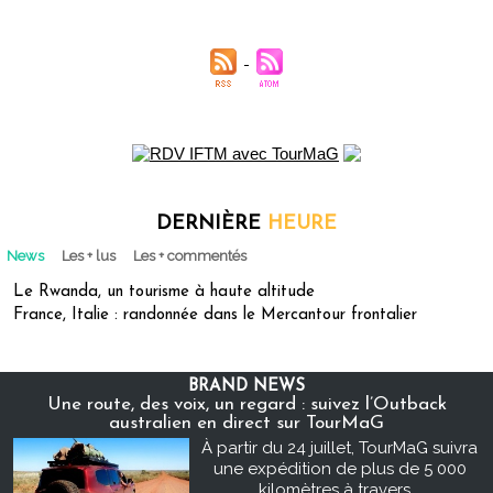
DERNIÈRE
HEURE
News
Les + lus
Les + commentés
Le Rwanda, un tourisme à haute altitude
France, Italie : randonnée dans le Mercantour frontalier
BRAND NEWS
Une route, des voix, un regard : suivez l’Outback
australien en direct sur TourMaG
À partir du 24 juillet, TourMaG suivra
une expédition de plus de 5 000
kilomètres à travers...