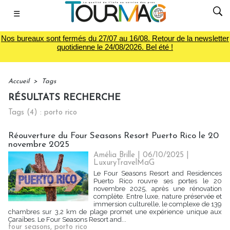
☰
Nos bureaux sont fermés du 27/07 au 16/08. Retour de la newsletter
quotidienne le 24/08/2026. Bel été !
Accueil
>
Tags
RÉSULTATS RECHERCHE
Tags (4) : porto rico
Réouverture du Four Seasons Resort Puerto Rico le 20
novembre 2025
Amélia Brille
| 06/10/2025
|
LuxuryTravelMaG
Le Four Seasons Resort and Residences
Puerto Rico rouvre ses portes le 20
novembre 2025, après une rénovation
complète. Entre luxe, nature préservée et
immersion culturelle, le complexe de 139
chambres sur 3,2 km de plage promet une expérience unique aux
Caraïbes. Le Four Seasons Resort and...
four seasons
,
porto rico