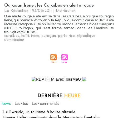
Ouragan Irene : les Caraïbes en alerte rouge
La Rédaction
| 23/08/2011
|
Distribution
Une alerte rouge a été émise dans les Caraïbes, alors que l’ouragan
Irene, qui menace Porto Rico, la République dominicaine et Haïti a été
reclassé catégorie 2, selon le Centre national américain des ouragans
(NHC). "L'ouragan, qui s'est formé samedi dans les Caraïbes, se
trouvait vers 01H00...
caraïbes
,
haïti
,
irène
,
ouragan
,
porto rico
,
république
dominicaine
DERNIÈRE
HEURE
News
Les + lus
Les + commentés
Le Rwanda, un tourisme à haute altitude
France, Italie : randonnée dans le Mercantour frontalier