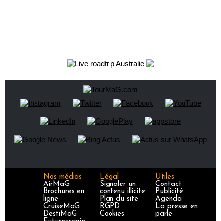
Nos médias
Légal
Utiles
AirMaG
Signaler un
Contact
Brochures en
contenu illicite
Publicité
ligne
Plan du site
Agenda
CruiseMaG
RGPD
La presse en
DestiMaG
Cookies
parle