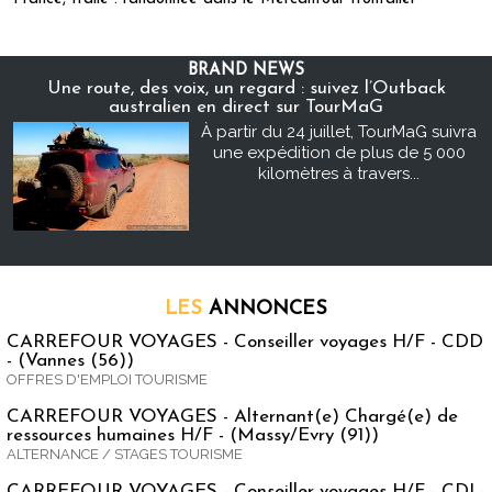
BRAND NEWS
Une route, des voix, un regard : suivez l’Outback
australien en direct sur TourMaG
À partir du 24 juillet, TourMaG suivra
une expédition de plus de 5 000
kilomètres à travers...
LES
ANNONCES
CARREFOUR VOYAGES - Conseiller voyages H/F - CDD
- (Vannes (56))
OFFRES D'EMPLOI TOURISME
CARREFOUR VOYAGES - Alternant(e) Chargé(e) de
ressources humaines H/F - (Massy/Evry (91))
ALTERNANCE / STAGES TOURISME
CARREFOUR VOYAGES - Conseiller voyages H/F - CDI -