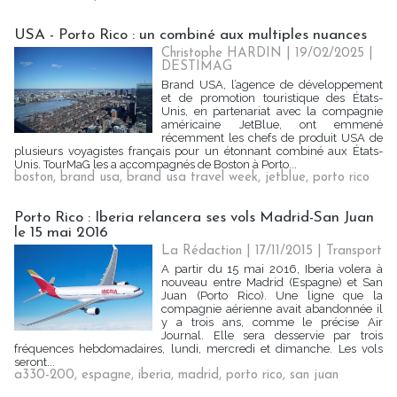
USA - Porto Rico : un combiné aux multiples nuances
Christophe HARDIN
| 19/02/2025
|
DESTIMAG
Brand USA, l’agence de développement
et de promotion touristique des États-
Unis, en partenariat avec la compagnie
américaine JetBlue, ont emmené
récemment les chefs de produit USA de
plusieurs voyagistes français pour un étonnant combiné aux États-
Unis. TourMaG les a accompagnés de Boston à Porto...
boston
,
brand usa
,
brand usa travel week
,
jetblue
,
porto rico
Porto Rico : Iberia relancera ses vols Madrid-San Juan
le 15 mai 2016
La Rédaction
| 17/11/2015
|
Transport
A partir du 15 mai 2016, Iberia volera à
nouveau entre Madrid (Espagne) et San
Juan (Porto Rico). Une ligne que la
compagnie aérienne avait abandonnée il
y a trois ans, comme le précise Air
Journal. Elle sera desservie par trois
fréquences hebdomadaires, lundi, mercredi et dimanche. Les vols
seront...
a330-200
,
espagne
,
iberia
,
madrid
,
porto rico
,
san juan