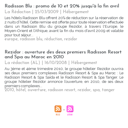
Radisson Blu : promo de 10 et 20% jusqu'à la fin avril
La Rédaction
| 25/03/2009
|
Hébergement
Les hôtels Radisson Blu offrent 20% de réduction sur la réservation de
2 nuits d’hôtel. Cette remise est offerte pour toute réservation effectuée
dans un Radisson Blu du groupe Rezidor, à travers l'Europe, le
Moyen-Orient et l’Afrique, avant la fin du mois d'avril 2009 et valable
pour tout séjour...
europe
,
radisson blu
,
réduction
,
rezidor
Rezidor : ouverture des deux premiers Radisson Resort
and Spa au Maroc en 2010
La rédaction (AL) | 16/10/2008
|
Hébergement
Au 3ème et 4ème trimestre 2010, le groupe hôtelier Rezidor ouvrira
ses deux premiers complexes Radisson Resort & Spa au Maroc : Le
Radisson Resort & Spa Saïda et le Radisson Resort & Spa Tanger. Le
groupe hôtelier Rezidor annonce l’ouverture, en 2010, de ses deux
premiers complexes...
2010
,
hôtel
,
ouverture
,
radisson resort
,
rezidor
,
spa
,
tanger