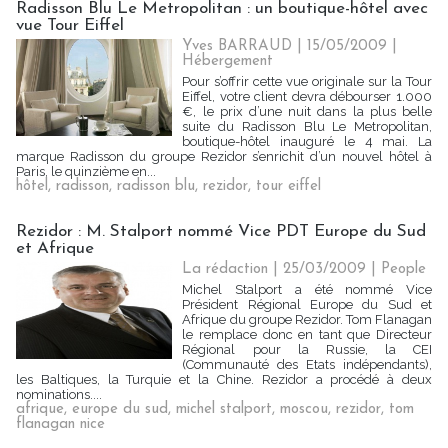
Radisson Blu Le Metropolitan : un boutique-hôtel avec
vue Tour Eiffel
Yves BARRAUD | 15/05/2009
|
Hébergement
Pour s’offrir cette vue originale sur la Tour
Eiffel, votre client devra débourser 1.000
€, le prix d’une nuit dans la plus belle
suite du Radisson Blu Le Metropolitan,
boutique-hôtel inauguré le 4 mai. La
marque Radisson du groupe Rezidor s’enrichit d’un nouvel hôtel à
Paris, le quinzième en...
hôtel
,
radisson
,
radisson blu
,
rezidor
,
tour eiffel
Rezidor : M. Stalport nommé Vice PDT Europe du Sud
et Afrique
La rédaction | 25/03/2009
|
People
Michel Stalport a été nommé Vice
Président Régional Europe du Sud et
Afrique du groupe Rezidor. Tom Flanagan
le remplace donc en tant que Directeur
Régional pour la Russie, la CEI
(Communauté des Etats indépendants),
les Baltiques, la Turquie et la Chine. Rezidor a procédé à deux
nominations....
afrique
,
europe du sud
,
michel stalport
,
moscou
,
rezidor
,
tom
flanagan nice