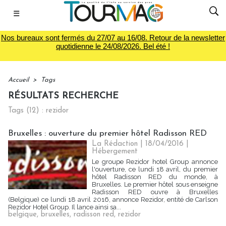
☰
Nos bureaux sont fermés du 27/07 au 16/08. Retour de la newsletter
quotidienne le 24/08/2026. Bel été !
Accueil
>
Tags
RÉSULTATS RECHERCHE
Tags (12) : rezidor
Bruxelles : ouverture du premier hôtel Radisson RED
La Rédaction
| 18/04/2016
|
Hébergement
Le groupe Rezidor hotel Group annonce
l'ouverture, ce lundi 18 avril, du premier
hôtel Radisson RED du monde, à
Bruxelles. Le premier hôtel sous enseigne
Radisson RED ouvre à Bruxelles
(Belgique) ce lundi 18 avril 2016, annonce Rezidor, entité de Carlson
Rezidor Hotel Group. Il lance ainsi sa...
belgique
,
bruxelles
,
radisson red
,
rezidor