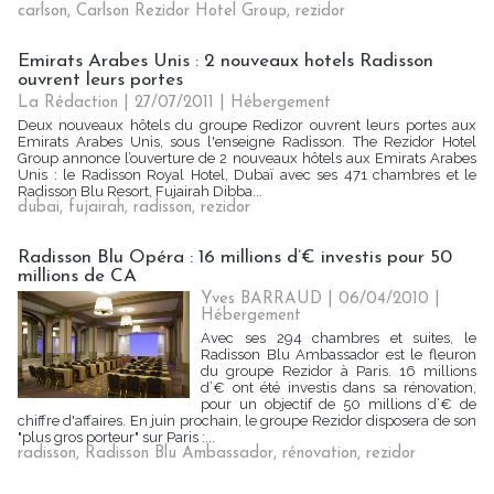
carlson
,
Carlson Rezidor Hotel Group
,
rezidor
Emirats Arabes Unis : 2 nouveaux hotels Radisson
ouvrent leurs portes
La Rédaction
| 27/07/2011
|
Hébergement
Deux nouveaux hôtels du groupe Redizor ouvrent leurs portes aux
Emirats Arabes Unis, sous l'enseigne Radisson. The Rezidor Hotel
Group annonce l’ouverture de 2 nouveaux hôtels aux Emirats Arabes
Unis : le Radisson Royal Hotel, Dubaï avec ses 471 chambres et le
Radisson Blu Resort, Fujairah Dibba...
dubai
,
fujairah
,
radisson
,
rezidor
Radisson Blu Opéra : 16 millions d’€ investis pour 50
millions de CA
Yves BARRAUD | 06/04/2010
|
Hébergement
Avec ses 294 chambres et suites, le
Radisson Blu Ambassador est le fleuron
du groupe Rezidor à Paris. 16 millions
d’€ ont été investis dans sa rénovation,
pour un objectif de 50 millions d’€ de
chiffre d'affaires. En juin prochain, le groupe Rezidor disposera de son
"plus gros porteur" sur Paris :...
radisson
,
Radisson Blu Ambassador
,
rénovation
,
rezidor