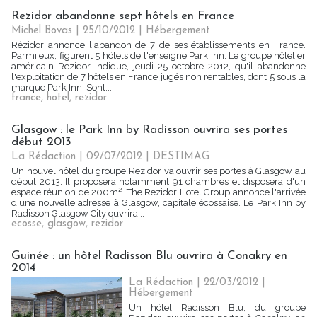
Rezidor abandonne sept hôtels en France
Michel Bovas | 25/10/2012
|
Hébergement
Rézidor annonce l'abandon de 7 de ses établissements en France.
Parmi eux, figurent 5 hôtels de l'enseigne Park Inn. Le groupe hôtelier
américain Rezidor indique, jeudi 25 octobre 2012, qu'il abandonne
l'exploitation de 7 hôtels en France jugés non rentables, dont 5 sous la
marque Park Inn. Sont...
france
,
hotel
,
rezidor
Glasgow : le Park Inn by Radisson ouvrira ses portes
début 2013
La Rédaction
| 09/07/2012
|
DESTIMAG
Un nouvel hôtel du groupe Rezidor va ouvrir ses portes à Glasgow au
début 2013. Il proposera notamment 91 chambres et disposera d'un
espace réunion de 200m². The Rezidor Hotel Group annonce l'arrivée
d'une nouvelle adresse à Glasgow, capitale écossaise. Le Park Inn by
Radisson Glasgow City ouvrira...
ecosse
,
glasgow
,
rezidor
Guinée : un hôtel Radisson Blu ouvrira à Conakry en
2014
La Rédaction
| 22/03/2012
|
Hébergement
Un hôtel Radisson Blu, du groupe