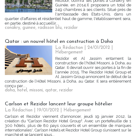
Rezidor, ouvrira ses portes à Conakry, en
Guinée, en 2014.Il proposera un total de
249 chambres à ses clients. Situé près de
l'ambassade des États-Unis, dans un
quartier d'affaires et résidentiel haut de gamme, l'établissement sera,
en partie, destiné à accueillir...
conakry
,
guinee
,
radisson blu
,
rezidor
Qatar : un nouvel hôtel en construction à Doha
La Rédaction
| 24/01/2012
|
Hébergement
Rezidor et Al Jassim entament la
construction de l'hôtel Missoni, à Doha, au
Qatar. Il devrait ouvrir ses portes à la fin de
l'année 2015. The Rezidor Hotel Group et
Al Jassim Group annoncent le début de la
construction de l’Hôtel Missoni, à Doha, au Qatar. Il sera entièrement
conçu par...
doha
,
hotel
,
missoni
,
qatar
,
rezidor
Carlson et Rezidor lancent leur groupe hôtelier
La Rédaction
| 19/01/2012
|
Hébergement
Carlson et Rezidor viennent d'annoncer, jeudi 19 janvier 2012, la
création du "Carlson Rezidor Hotel Group". Avec un portefeuille de 1
300 hôtels, plus de 80 pays couverts et un ensemble de marques
internationales*, Carlson Hotels et Rezidor Hotel Group s’unissent sur le
marché et se lancent sous...