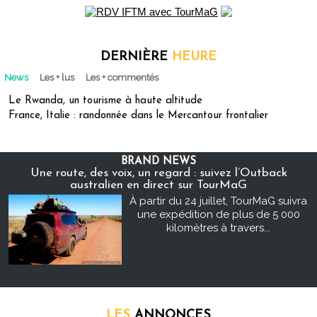
DERNIÈRE
HEURE
News
Les + lus
Les + commentés
Le Rwanda, un tourisme à haute altitude
France, Italie : randonnée dans le Mercantour frontalier
BRAND NEWS
Une route, des voix, un regard : suivez l’Outback
australien en direct sur TourMaG
À partir du 24 juillet, TourMaG suivra
une expédition de plus de 5 000
kilomètres à travers...
LES
ANNONCES