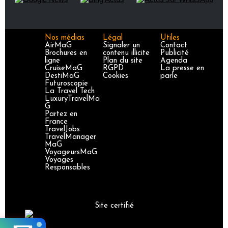
Nos médias
Légal
Utiles
AirMaG
Signaler un
Contact
Brochures en
contenu illicite
Publicité
ligne
Plan du site
Agenda
CruiseMaG
RGPD
La presse en
DestiMaG
Cookies
parle
Futuroscopie
La Travel Tech
LuxuryTravelMa
G
Partez en
France
TravelJobs
TravelManager
MaG
VoyageursMaG
Voyages
Responsables
Site certifié