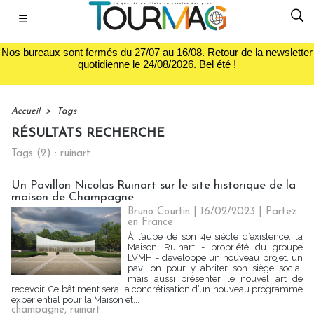
☰
Nos bureaux sont fermés du 27/07 au 16/08. Retour de la newsletter
quotidienne le 24/08/2026. Bel été !
Accueil
>
Tags
RÉSULTATS RECHERCHE
Tags (2) : ruinart
Un Pavillon Nicolas Ruinart sur le site historique de la
maison de Champagne
Bruno Courtin
| 16/02/2023
|
Partez
en France
À l’aube de son 4e siècle d’existence, la
Maison Ruinart - propriété du groupe
LVMH - développe un nouveau projet, un
pavillon pour y abriter son siège social
mais aussi présenter le nouvel art de
recevoir. Ce bâtiment sera la concrétisation d’un nouveau programme
expérientiel pour la Maison et...
champagne
,
ruinart