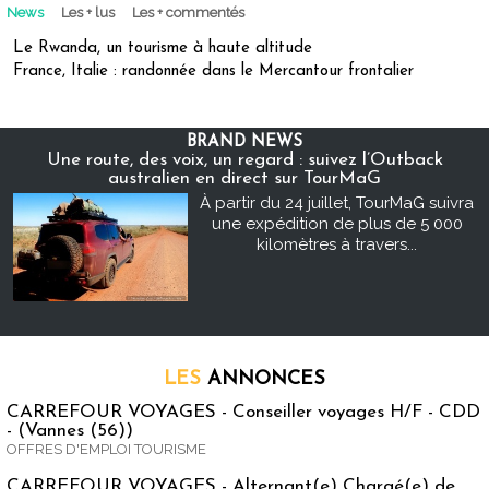
News
Les + lus
Les + commentés
Le Rwanda, un tourisme à haute altitude
France, Italie : randonnée dans le Mercantour frontalier
BRAND NEWS
Une route, des voix, un regard : suivez l’Outback
australien en direct sur TourMaG
À partir du 24 juillet, TourMaG suivra
une expédition de plus de 5 000
kilomètres à travers...
LES
ANNONCES
CARREFOUR VOYAGES - Conseiller voyages H/F - CDD
- (Vannes (56))
OFFRES D'EMPLOI TOURISME
CARREFOUR VOYAGES - Alternant(e) Chargé(e) de