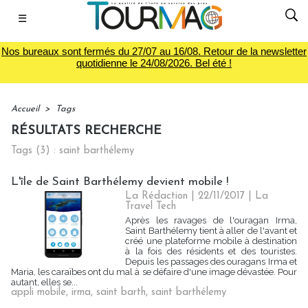
☰
Nos bureaux sont fermés du 27/07 au 16/08. Retour de la newsletter
quotidienne le 24/08/2026. Bel été !
Accueil
>
Tags
RÉSULTATS RECHERCHE
Tags (3) : saint barthélemy
L'île de Saint Barthélemy devient mobile !
La Rédaction
| 22/11/2017
|
La
Travel Tech
Après les ravages de l'ouragan Irma,
Saint Barthélemy tient à aller de l'avant et
créé une plateforme mobile à destination
à la fois des résidents et des touristes.
Depuis les passages des ouragans Irma et
Maria, les caraïbes ont du mal à se défaire d'une image dévastée. Pour
autant, elles se...
appli mobile
,
irma
,
saint barth
,
saint barthélemy