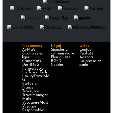
Nos médias
Légal
Utiles
AirMaG
Signaler un
Contact
Brochures en
contenu illicite
Publicité
ligne
Plan du site
Agenda
CruiseMaG
RGPD
La presse en
DestiMaG
Cookies
parle
Futuroscopie
La Travel Tech
LuxuryTravelMa
G
Partez en
France
TravelJobs
TravelManager
MaG
VoyageursMaG
Voyages
Responsables