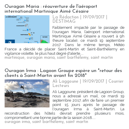
Ouragan Maria : réouverture de l'aéroport
international Martinique Aimé Césaire
La Rédaction
| 19/09/2017
|
DESTIMAG
Faiblement impacté par le passage de
l'ouragan Maria, l’aéroport international
Martinique Aimé Césaire a rouvert à 9h
(heure locale), ce mardi 19 septembre
2017. Dans le même temps, Météo
France a décidé de placer Saint-Martin et Saint-Barthélemy en
vigilance violette, le plus haut degré d'alerte....
martinique
,
ouragan maria
,
saint barthélemy
,
saint martin
Ouragan Irma : Lagoon Groupe espère un "retour des
clients à Saint-Martin avant fin 2018"
Ali Laggoune | 19/09/2017
|
Courrier
Lecteurs
Ali Laggoune, président de Lagoon Group,
nous a adressé un mail, ce mardi 19
septembre 2017, afin de faire un premier
point 15 jours après le passage de
l'ouragan Irma à Saint-Martin. La
reconstruction des hôtels devrait prendre plusieurs mois,
compromettant une bonne partie de la saison 2018....
ouragan irma
,
saint barthélemy
,
saint martin