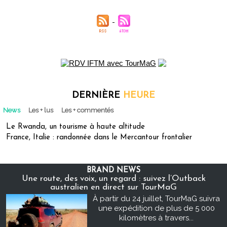
DERNIÈRE
HEURE
News
Les + lus
Les + commentés
Le Rwanda, un tourisme à haute altitude
France, Italie : randonnée dans le Mercantour frontalier
BRAND NEWS
Une route, des voix, un regard : suivez l’Outback
australien en direct sur TourMaG
À partir du 24 juillet, TourMaG suivra
une expédition de plus de 5 000
kilomètres à travers...