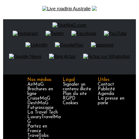
Nos médias
Légal
Utiles
AirMaG
Signaler un
Contact
Brochures en
contenu illicite
Publicité
ligne
Plan du site
Agenda
CruiseMaG
RGPD
La presse en
DestiMaG
Cookies
parle
Futuroscopie
La Travel Tech
LuxuryTravelMa
G
Partez en
France
TravelJobs