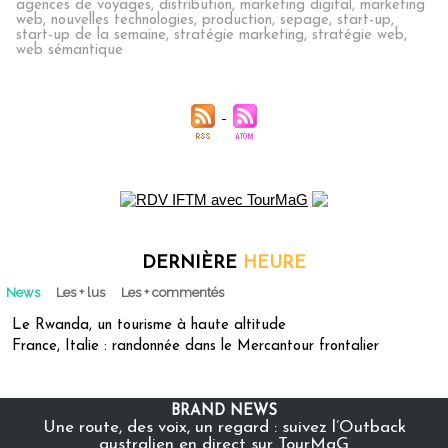
agences de voyages
,
distribution
,
marketing digital
,
marketing
web
,
nouvelles technologies
,
production
,
sepage
,
start-up
,
start-up de la semaine
,
stratégie marketing
,
stratégie web
,
web sémantique
DERNIÈRE
HEURE
News
Les + lus
Les + commentés
Le Rwanda, un tourisme à haute altitude
France, Italie : randonnée dans le Mercantour frontalier
BRAND NEWS
Une route, des voix, un regard : suivez l’Outback
australien en direct sur TourMaG