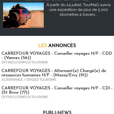
À partir du 24 juillet, TourMaG suivra
une expédition de plus de 5 000
kilomètres à travers...
LES
ANNONCES
CARREFOUR VOYAGES - Conseiller voyages H/F - CDD
- (Vannes (56))
OFFRES D'EMPLOI TOURISME
CARREFOUR VOYAGES - Alternant(e) Chargé(e) de
ressources humaines H/F - (Massy/Evry (91))
ALTERNANCE / STAGES TOURISME
CARREFOUR VOYAGES - Conseiller voyages H/F - CDI -
(St Brice (77))
OFFRES D'EMPLOI TOURISME
PUBLI-NEWS