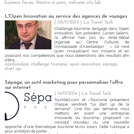
business forum
,
theatre in paris
,
welcome city lab
L'Open Innovation au service des agences de voyages
| 06/11/2015
|
La Travel Tech
Challenge tourisme s’engage dans l’open
innovation. Son président, Lucien Salemi,
l’a affirmé hier lors du diner-débat
organisé au Centre Culturel de
l’Ambassade d’Azerbaïdjan : « Ce n’est
qu’en mutualisant nos moyens et en
associant nos compétences que nous obtiendrons des résultats afin
d’être...
azerbaïdjan
,
challenge tourisme
,
open innovation
,
sepage
,
start-up
Sépage, un outil marketing pour personnaliser l’offre
sur internet
| 14/11/2014
|
La Travel Tech
TourMaG.com et i-Tourisme présentent
chaque vendredi "La start up de la
semaine". Une fois par semaine nous
mettons en avant une entreprise
innovante du tourisme, proposant un
concept nouveau ou une nouvelle
approche d'une thématique tourisme et/ou loisirs. Cette rubrique a
pour ambition de porter...