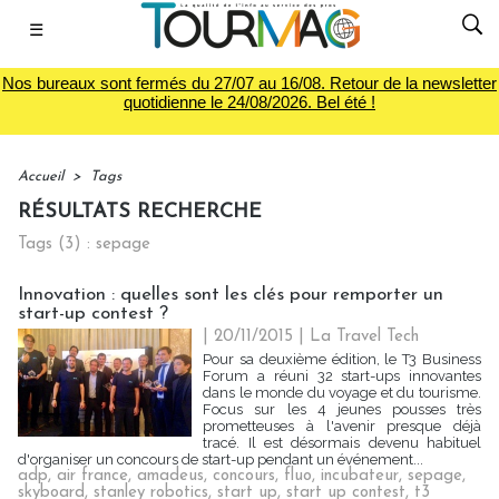
☰
Nos bureaux sont fermés du 27/07 au 16/08. Retour de la newsletter
quotidienne le 24/08/2026. Bel été !
Accueil
>
Tags
RÉSULTATS RECHERCHE
Tags (3) : sepage
Innovation : quelles sont les clés pour remporter un
start-up contest ?
| 20/11/2015
|
La Travel Tech
Pour sa deuxième édition, le T3 Business
Forum a réuni 32 start-ups innovantes
dans le monde du voyage et du tourisme.
Focus sur les 4 jeunes pousses très
prometteuses à l'avenir presque déjà
tracé. Il est désormais devenu habituel
d'organiser un concours de start-up pendant un événement...
adp
,
air france
,
amadeus
,
concours
,
fluo
,
incubateur
,
sepage
,
skyboard
,
stanley robotics
,
start up
,
start up contest
,
t3