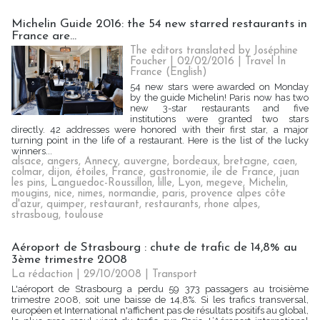
Michelin Guide 2016: the 54 new starred restaurants in
France are…
The editors translated by Joséphine
Foucher | 02/02/2016
|
Travel In
France (English)
54 new stars were awarded on Monday
by the guide Michelin! Paris now has two
new 3-star restaurants and five
institutions were granted two stars
directly. 42 addresses were honored with their first star, a major
turning point in the life of a restaurant. Here is the list of the lucky
winners...
alsace
,
angers
,
Annecy
,
auvergne
,
bordeaux
,
bretagne
,
caen
,
colmar
,
dijon
,
étoiles
,
France
,
gastronomie
,
ile de France
,
juan
les pins
,
Languedoc-Roussillon
,
lille
,
Lyon
,
megeve
,
Michelin
,
mougins
,
nice
,
nimes
,
normandie
,
paris
,
provence alpes côte
d'azur
,
quimper
,
restaurant
,
restaurants
,
rhone alpes
,
strasboug
,
toulouse
Aéroport de Strasbourg : chute de trafic de 14,8% au
3ème trimestre 2008
La rédaction | 29/10/2008
|
Transport
L'aéroport de Strasbourg a perdu 59 373 passagers au troisième
trimestre 2008, soit une baisse de 14,8%. Si les trafics transversal,
européen et International n'affichent pas de résultats positifs au global,