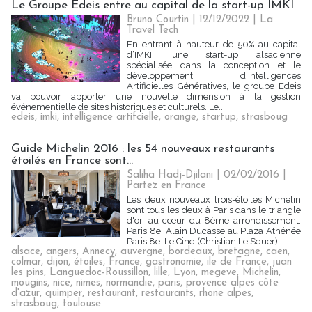
Le Groupe Edeis entre au capital de la start-up IMKI
Bruno Courtin
| 12/12/2022
|
La
Travel Tech
En entrant à hauteur de 50% au capital
d’IMKI, une start-up alsacienne
spécialisée dans la conception et le
développement d’Intelligences
Artificielles Génératives, le groupe Edeis
va pouvoir apporter une nouvelle dimension à la gestion
événementielle de sites historiques et culturels. Le...
edeis
,
imki
,
intelligence artifcielle
,
orange
,
startup
,
strasboug
Guide Michelin 2016 : les 54 nouveaux restaurants
étoilés en France sont...
Saliha Hadj-Djilani | 02/02/2016
|
Partez en France
Les deux nouveaux trois-étoiles Michelin
sont tous les deux à Paris dans le triangle
d'or, au cœur du 8ème arrondissement.
Paris 8e: Alain Ducasse au Plaza Athénée
Paris 8e: Le Cinq (Christian Le Squer)
alsace
,
angers
,
Annecy
,
auvergne
,
bordeaux
,
bretagne
,
caen
,
colmar
,
dijon
,
étoiles
,
France
,
gastronomie
,
ile de France
,
juan
les pins
,
Languedoc-Roussillon
,
lille
,
Lyon
,
megeve
,
Michelin
,
mougins
,
nice
,
nimes
,
normandie
,
paris
,
provence alpes côte
d'azur
,
quimper
,
restaurant
,
restaurants
,
rhone alpes
,
strasboug
,
toulouse