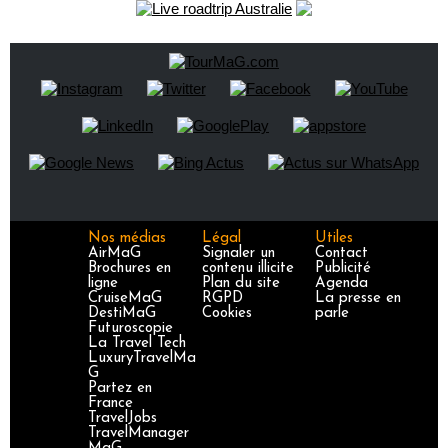
Nos médias
Légal
Utiles
AirMaG
Signaler un
Contact
Brochures en
contenu illicite
Publicité
ligne
Plan du site
Agenda
CruiseMaG
RGPD
La presse en
DestiMaG
Cookies
parle
Futuroscopie
La Travel Tech
LuxuryTravelMa
G
Partez en
France
TravelJobs
TravelManager