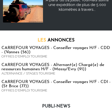
À partir du 24 juillet, TourMaG suivra
une expédition de plus de 5 000
kilomètres à travers...
LES
ANNONCES
CARREFOUR VOYAGES - Conseiller voyages H/F - CDD
- (Vannes (56))
OFFRES D'EMPLOI TOURISME
CARREFOUR VOYAGES - Alternant(e) Chargé(e) de
ressources humaines H/F - (Massy/Evry (91))
ALTERNANCE / STAGES TOURISME
CARREFOUR VOYAGES - Conseiller voyages H/F - CDI -
(St Brice (77))
OFFRES D'EMPLOI TOURISME
PUBLI-NEWS