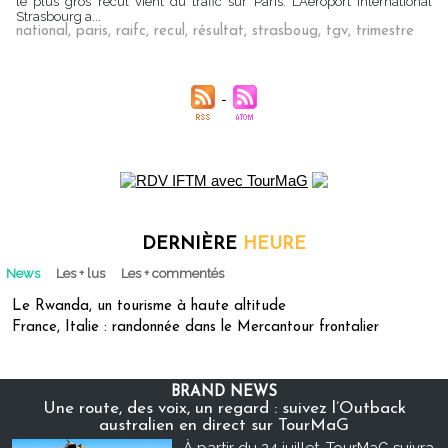
le plus gros recul vient du trafic sur Paris. L’Aéroport international
Strasbourg a...
national
,
paris
,
raifc
,
recul
,
résultat
,
strasboug
,
tgv
,
trimestre
DERNIÈRE
HEURE
News
Les + lus
Les + commentés
Le Rwanda, un tourisme à haute altitude
France, Italie : randonnée dans le Mercantour frontalier
BRAND NEWS
Une route, des voix, un regard : suivez l’Outback
australien en direct sur TourMaG