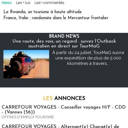
News
Les + lus
Les + commentés
Le Rwanda, un tourisme à haute altitude
France, Italie : randonnée dans le Mercantour frontalier
BRAND NEWS
Une route, des voix, un regard : suivez l’Outback
australien en direct sur TourMaG
À partir du 24 juillet, TourMaG suivra
une expédition de plus de 5 000
kilomètres à travers...
LES
ANNONCES
CARREFOUR VOYAGES - Conseiller voyages H/F - CDD
- (Vannes (56))
OFFRES D'EMPLOI TOURISME
CARREFOUR VOYAGES - Alternant(e) Chargé(e) de