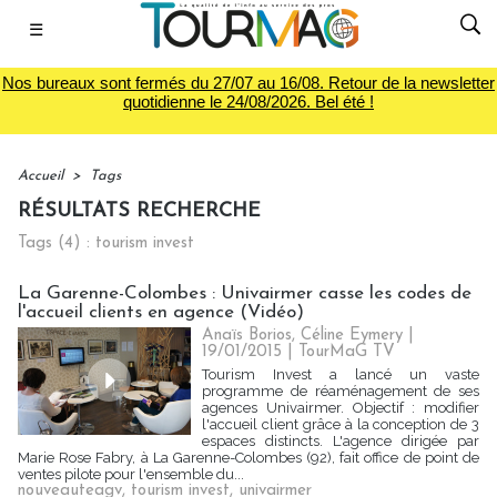
☰
Nos bureaux sont fermés du 27/07 au 16/08. Retour de la newsletter
quotidienne le 24/08/2026. Bel été !
Accueil
>
Tags
RÉSULTATS RECHERCHE
Tags (4) : tourism invest
La Garenne-Colombes : Univairmer casse les codes de
l'accueil clients en agence (Vidéo)
Anaïs Borios, Céline Eymery |
19/01/2015
|
TourMaG TV
Tourism Invest a lancé un vaste
programme de réaménagement de ses
agences Univairmer. Objectif : modifier
l'accueil client grâce à la conception de 3
espaces distincts. L'agence dirigée par
Marie Rose Fabry, à La Garenne-Colombes (92), fait office de point de
ventes pilote pour l'ensemble du...
nouveauteagv
,
tourism invest
,
univairmer