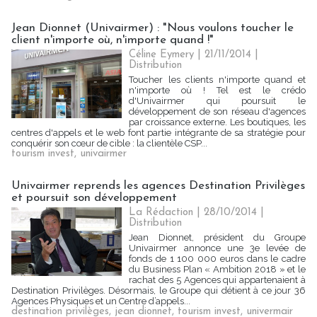
Jean Dionnet (Univairmer) : "Nous voulons toucher le
client n'importe où, n'importe quand !"
Céline Eymery | 21/11/2014
|
Distribution
Toucher les clients n'importe quand et
n'importe où ! Tel est le crédo
d'Univairmer qui poursuit le
développement de son réseau d'agences
par croissance externe. Les boutiques, les
centres d'appels et le web font partie intégrante de sa stratégie pour
conquérir son cœur de cible : la clientèle CSP...
tourism invest
,
univairmer
Univairmer reprends les agences Destination Privilèges
et poursuit son développement
La Rédaction
| 28/10/2014
|
Distribution
Jean Dionnet, président du Groupe
Univairmer annonce une 3e levée de
fonds de 1 100 000 euros dans le cadre
du Business Plan « Ambition 2018 » et le
rachat des 5 Agences qui appartenaient à
Destination Privilèges. Désormais, le Groupe qui détient à ce jour 36
Agences Physiques et un Centre d’appels...
destination privilèges
,
jean dionnet
,
tourism invest
,
univermair