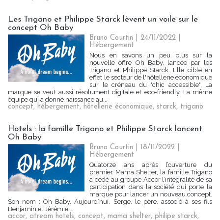
Les Trigano et Philippe Starck lèvent un voile sur le
concept Oh Baby
Bruno Courtin
| 24/11/2022
|
Hébergement
Nous en savons un peu plus sur la
nouvelle offre Oh Baby, lancée par les
Trigano et Philippe Starck. Elle cible en
effet le secteur de l'hôtellerie économique
sur le créneau du "chic accessible". La
marque se veut aussi résolument digitale et eco-friendly. La même
équipe qui a donné naissance au...
concept
,
hébergement
,
hôtellerie économique
,
starck
,
trigano
Hotels : la famille Trigano et Philippe Starck lancent
Oh Baby
Bruno Courtin
| 18/11/2022
|
Hébergement
Quatorze ans après l’ouverture du
premier Mama Shelter, la famille Trigano
a cédé au groupe Accor l’intégralité de sa
participation dans la société qui porte la
marque pour lancer un nouveau concept.
Son nom : Oh Baby. Aujourd’hui, Serge, le père, associé à ses fils
Benjamin et Jérémie...
accor
,
atream hotels
,
concept
,
mama shelter
,
philipe starck
,