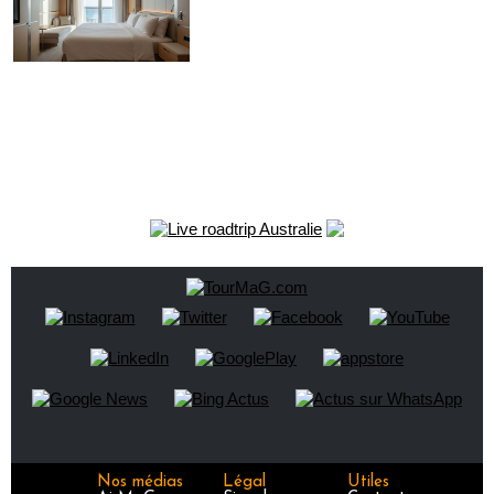
Nos médias
Légal
Utiles