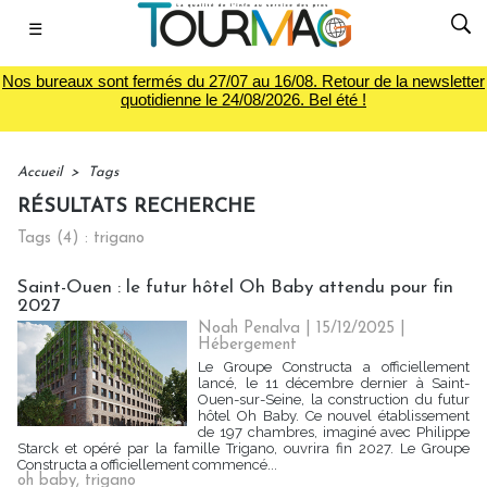
☰
Nos bureaux sont fermés du 27/07 au 16/08. Retour de la newsletter
quotidienne le 24/08/2026. Bel été !
Accueil
>
Tags
RÉSULTATS RECHERCHE
Tags (4) : trigano
Saint-Ouen : le futur hôtel Oh Baby attendu pour fin
2027
Noah Penalva
| 15/12/2025
|
Hébergement
Le Groupe Constructa a officiellement
lancé, le 11 décembre dernier à Saint-
Ouen-sur-Seine, la construction du futur
hôtel Oh Baby. Ce nouvel établissement
de 197 chambres, imaginé avec Philippe
Starck et opéré par la famille Trigano, ouvrira fin 2027. Le Groupe
Constructa a officiellement commencé...
oh baby
,
trigano