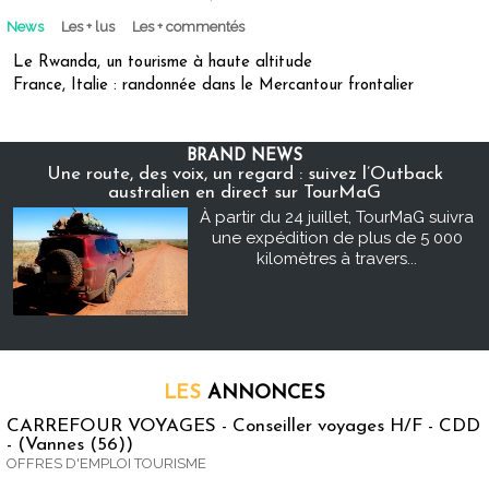
News
Les + lus
Les + commentés
Le Rwanda, un tourisme à haute altitude
France, Italie : randonnée dans le Mercantour frontalier
BRAND NEWS
Une route, des voix, un regard : suivez l’Outback
australien en direct sur TourMaG
À partir du 24 juillet, TourMaG suivra
une expédition de plus de 5 000
kilomètres à travers...
LES
ANNONCES
CARREFOUR VOYAGES - Conseiller voyages H/F - CDD
- (Vannes (56))
OFFRES D'EMPLOI TOURISME