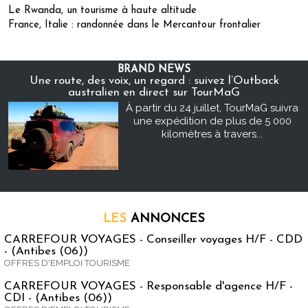
Le Rwanda, un tourisme à haute altitude
France, Italie : randonnée dans le Mercantour frontalier
BRAND NEWS
Une route, des voix, un regard : suivez l’Outback
australien en direct sur TourMaG
À partir du 24 juillet, TourMaG suivra
une expédition de plus de 5 000
kilomètres à travers...
LES
ANNONCES
CARREFOUR VOYAGES - Conseiller voyages H/F - CDD
- (Antibes (06))
OFFRES D'EMPLOI TOURISME
CARREFOUR VOYAGES - Responsable d'agence H/F -
CDI - (Antibes (06))