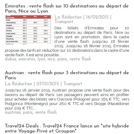
Emirates : vente flash sur 10 destinations au départ de
Paris, Nice ou Lyon
La Rédaction
| 16/02/2015
|
Transport
Des billets d'Emirates pour 10
destinations au départ de Paris, Nice ou
Lyon sont en promotion, dans le cadre
d'une vente flash, jusqu'au 18 février
2015. Jusqu'au 18 février 2015, Emirates
propose des tarifs en réduction sur 10 destinations dans le cadre d'une
vente flash. Il est ainsi possible...
dubai
,
emirates
,
lyon
,
nice
,
paris
,
vente flash
Austrian : vente flash pour 3 destinations au départ de
Paris
La Rédaction
| 07/01/2015
|
Transport
Jusqu'au 18 janvier 2015, Austrian propose une vente flash pour des
liaisons au départ de Paris. Les passagers peuvent ainsi en profiter
pour acheter des billets vers Cracovie (Pologne) pour 165 € TTC, vers
Podgorica (Monténégro) pour 280 € TTC et vers Skopje (Macédoine)
pour 209 € TTC,...
austrian
,
paris
,
vente flash
Travel24-Deals : Travel24 France lance un "site hybride
entre Voyage-Privé et Groupon"