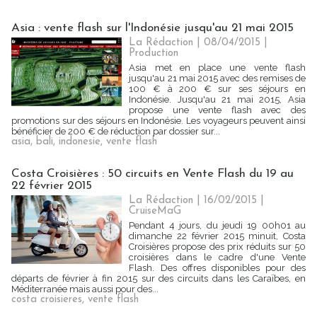
Asia : vente flash sur l'Indonésie jusqu'au 21 mai 2015
La Rédaction
| 08/04/2015
|
Production
Asia met en place une vente flash
jusqu'au 21 mai 2015 avec des remises de
100 € à 200 € sur ses séjours en
Indonésie. Jusqu'au 21 mai 2015, Asia
propose une vente flash avec des
promotions sur des séjours en Indonésie. Les voyageurs peuvent ainsi
bénéficier de 200 € de réduction par dossier sur...
asia
,
bali
,
indonesie
,
vente flash
Costa Croisières : 50 circuits en Vente Flash du 19 au
22 février 2015
La Rédaction
| 16/02/2015
|
CruiseMaG
Pendant 4 jours, du jeudi 19 00h01 au
dimanche 22 février 2015 minuit, Costa
Croisières propose des prix réduits sur 50
croisières dans le cadre d'une Vente
Flash. Des offres disponibles pour des
départs de février à fin 2015 sur des circuits dans les Caraïbes, en
Méditerranée mais aussi pour des...
costa croisieres
,
vente flash