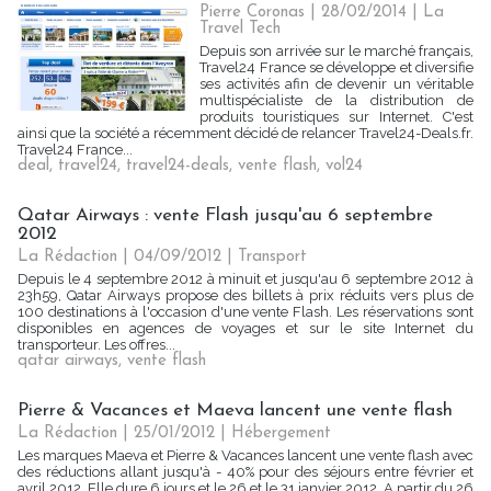
Pierre Coronas | 28/02/2014
|
La
Travel Tech
Depuis son arrivée sur le marché français,
Travel24 France se développe et diversifie
ses activités afin de devenir un véritable
multispécialiste de la distribution de
produits touristiques sur Internet. C'est
ainsi que la société a récemment décidé de relancer Travel24-Deals.fr.
Travel24 France...
deal
,
travel24
,
travel24-deals
,
vente flash
,
vol24
Qatar Airways : vente Flash jusqu'au 6 septembre
2012
La Rédaction
| 04/09/2012
|
Transport
Depuis le 4 septembre 2012 à minuit et jusqu'au 6 septembre 2012 à
23h59, Qatar Airways propose des billets à prix réduits vers plus de
100 destinations à l'occasion d'une vente Flash. Les réservations sont
disponibles en agences de voyages et sur le site Internet du
transporteur. Les offres...
qatar airways
,
vente flash
Pierre & Vacances et Maeva lancent une vente flash
La Rédaction
| 25/01/2012
|
Hébergement
Les marques Maeva et Pierre & Vacances lancent une vente flash avec
des réductions allant jusqu'à - 40% pour des séjours entre février et
avril 2012. Elle dure 6 jours et le 26 et le 31 janvier 2012. A partir du 26