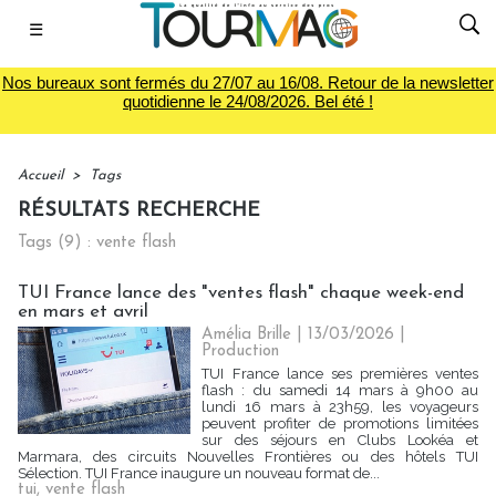
☰
Nos bureaux sont fermés du 27/07 au 16/08. Retour de la newsletter
quotidienne le 24/08/2026. Bel été !
Accueil
>
Tags
RÉSULTATS RECHERCHE
Tags (9) : vente flash
TUI France lance des "ventes flash" chaque week-end
en mars et avril
Amélia Brille
| 13/03/2026
|
Production
TUI France lance ses premières ventes
flash : du samedi 14 mars à 9h00 au
lundi 16 mars à 23h59, les voyageurs
peuvent profiter de promotions limitées
sur des séjours en Clubs Lookéa et
Marmara, des circuits Nouvelles Frontières ou des hôtels TUI
Sélection. TUI France inaugure un nouveau format de...
tui
,
vente flash