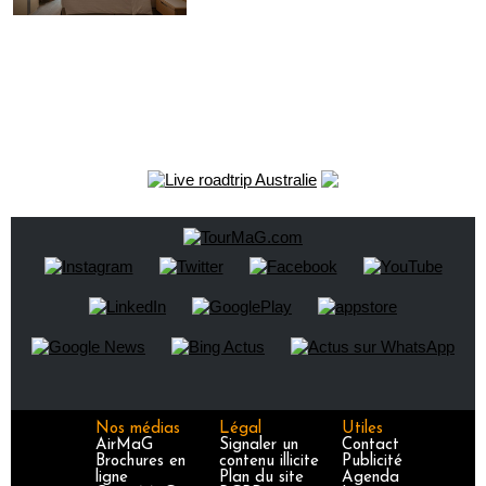
Nos médias
Légal
Utiles
AirMaG
Signaler un
Contact
Brochures en
contenu illicite
Publicité
ligne
Plan du site
Agenda